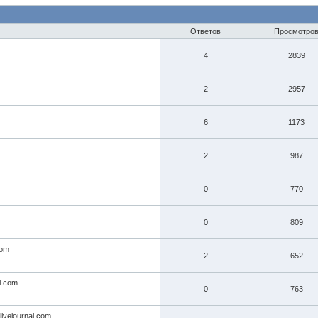
Ответов
Просмотро
4
2839
2
2957
6
1173
2
987
0
770
0
809
com
2
652
al.com
0
763
livejournal.com