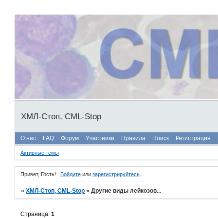
ХМЛ-Стоп, CML-Stop
О нас
FAQ
Форум
Участники
Правила
Поиск
Регистрация
Активные темы
Привет, Гость!
Войдите
или
зарегистрируйтесь
.
»
ХМЛ-Стоп, CML-Stop
»
Другие виды лейкозов...
Страница:
1