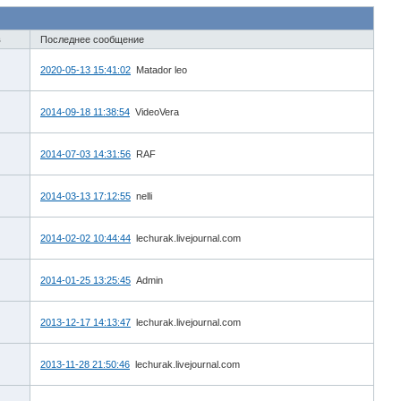
в
Последнее сообщение
2020-05-13 15:41:02
Matador leo
2014-09-18 11:38:54
VideoVera
2014-07-03 14:31:56
RAF
2014-03-13 17:12:55
nelli
2014-02-02 10:44:44
lechurak.livejournal.com
2014-01-25 13:25:45
Admin
2013-12-17 14:13:47
lechurak.livejournal.com
2013-11-28 21:50:46
lechurak.livejournal.com