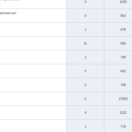
0
1630
ejournal.com
0
863
1
678
11
980
1
798
0
662
2
798
0
27829
4
1102
1
719