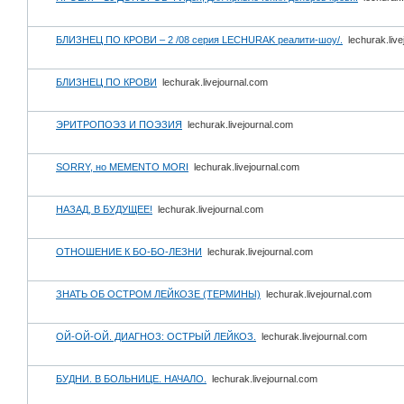
БЛИЗНЕЦ ПО КРОВИ – 2 /08 серия LECHURAK реалити-шоу/.
lechurak.liv
БЛИЗНЕЦ ПО КРОВИ
lechurak.livejournal.com
ЭРИТРОПОЭЗ И ПОЭЗИЯ
lechurak.livejournal.com
SORRY, но MEMENTO MORI
lechurak.livejournal.com
НАЗАД, В БУДУЩЕЕ!
lechurak.livejournal.com
ОТНОШЕНИЕ К БО-БО-ЛЕЗНИ
lechurak.livejournal.com
ЗНАТЬ ОБ ОСТРОМ ЛЕЙКОЗЕ (ТЕРМИНЫ)
lechurak.livejournal.com
ОЙ-ОЙ-ОЙ. ДИАГНОЗ: ОСТРЫЙ ЛЕЙКОЗ.
lechurak.livejournal.com
БУДНИ. В БОЛЬНИЦЕ. НАЧАЛО.
lechurak.livejournal.com