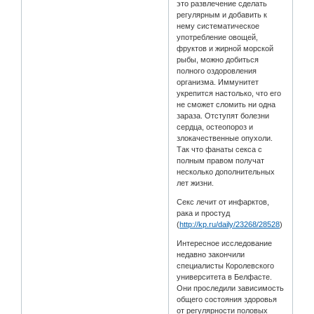
это развлечение сделать
регулярным и добавить к
нему систематическое
употребление овощей,
фруктов и жирной морской
рыбы, можно добиться
полного оздоровления
организма. Иммунитет
укрепится настолько, что его
не сможет сломить ни одна
зараза. Отступят болезни
сердца, остеопороз и
злокачественные опухоли.
Так что фанаты секса с
полным правом получат
несколько дополнительных
лет жизни.
Секс лечит от инфарктов,
рака и простуд
(
http://kp.ru/daily/23268/28528
)
Интересное исследование
недавно закончили
специалисты Королевского
университета в Белфасте.
Они проследили зависимость
общего состояния здоровья
от регулярности половых