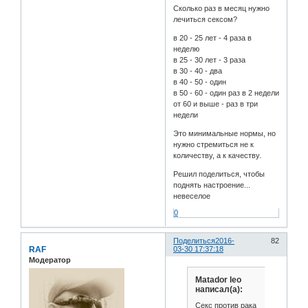
Сколько раз в месяц нужно
лечиться сексом?
в 20 - 25 лет - 4 раза в
неделю
в 25 - 30 лет - 3 раза
в 30 - 40 - два
в 40 - 50 - один
в 50 - 60 - один раз в 2 недели
от 60 и выше - раз в три
недели
Это минимальные нормы, но
нужно стремиться не к
количеству, а к качеству.
Решил поделиться, чтобы
поднять настроение...
невеселое
0
Поделиться
2016-
82
RAF
03-30 17:37:18
Модератор
Matador leo
написал(а):
Секс против рака