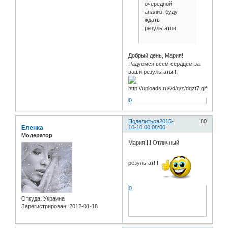
очередной
анализ, буду
ждать
результатов.
Добрый день, Мария!
Радуемся всем сердцем за
ваши результаты!!!
0
Поделиться
2015-
80
Еленка
10-10 00:08:00
Модератор
Мария!!!! Отличный
результат!!!
0
Откуда:
Украина
Зарегистрирован
: 2012-01-18