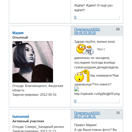
Ждём!! Ждём!! И ещё раз
ждём!!!
0
Поделиться
2015-
69
Мария
09-05 03:39:20
Опытный
Здравствуйте, милые мои)
Что-т
давненько не заходила,
последние полгода вообще
сумасшедшие,деладеладела.
Как поживаете?Как
здоровьице?Что нового?
Откуда:
Благовещенск, Амурская
область
Зарегистрирован
: 2012-05-01
0
Поделиться
2015-
70
humanoid
09-07 22:36:31
Активный участник
Привет Мария!
Откуда:
Северо_Западный регион
А где Ваши новые фото? Вы
Зарегистрирован
: 2012-11-12