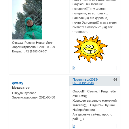
надеюсь вы меня не
потеряли)))) ну а если
потеряли, то вот она я...
нашлась))) я в деревне,
почти без связи))) мама меня
пытается откормить)))) так
что вооот..
Откуда:
Россия Новая Ляля
Зарегистрирован
: 2011-05-29
Возраст:
42
[1983-09-06]
0
Поделиться
2013-
64
qwerty
06-10 19:57:38
Модератор
Ооооо!!!!! Светик!!! Рада тебе
Откуда:
Кузбасс
очень!!!)))
Зарегистрирован
: 2011-05-30
Хорошее вы дело с мамочкой
затеяли)))!! Отдыхай! Кушай!
Набирайся сил!!!
А в деревне сейчас просто
рай!!!)))
0