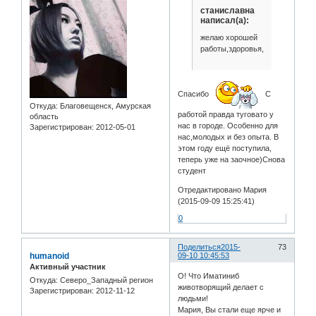
станиславна
написал(а):
желаю хорошей
работы,здоровья,счастья!!!
Спасибо
С
Откуда:
Благовещенск, Амурская
работой правда туговато у
область
нас в городе. Особенно для
Зарегистрирован
: 2012-05-01
нас,молодых и без опыта. В
этом году ещё поступила,
теперь уже на заочное)Снова
студент
Отредактировано Мария
(2015-09-09 15:25:41)
0
Поделиться
2015-
73
humanoid
09-10 10:45:53
Активный участник
О! Что Иматиниб
Откуда:
Северо_Западный регион
животворящий делает с
Зарегистрирован
: 2012-11-12
людьми!
Мария, Вы стали еще ярче и