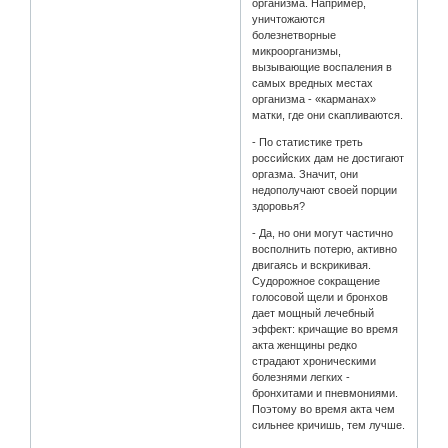
организма. Например,
уничтожаются
болезнетворные
микроорганизмы,
вызывающие воспаления в
самых вредных местах
организма - «карманах»
матки, где они скапливаются.
- По статистике треть
российских дам не достигают
оргазма. Значит, они
недополучают своей порции
здоровья?
- Да, но они могут частично
восполнить потерю, активно
двигаясь и вскрикивая.
Судорожное сокращение
голосовой щели и бронхов
дает мощный лечебный
эффект: кричащие во время
акта женщины редко
страдают хроническими
болезнями легких -
бронхитами и пневмониями.
Поэтому во время акта чем
сильнее кричишь, тем лучше.