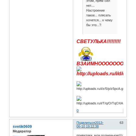
этом, прям сил
нет....
Настроение
такое... плясать
хочется... к чему
бы это...?
СВЕТУЛЬКА!!!!!!!!!
ВЗАИМНОООООООООООО
0
Поделиться
2013-
63
svetik0609
06-10 19:12:38
Модератор
приветики, мои родненькие)))