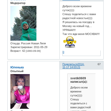
Модератор
Доброго всем времени
суток)))))
Спешу поделиться с вами
радостной новостью))))
Я решилась на поездку в
Москву на новый год....
УРРААА!!!!
Так что жди меня МОСКВА!!!!
Откуда:
Россия Новая Ляля
Зарегистрирован
: 2011-05-29
Возраст:
42
[1983-09-06]
0
Поделиться
2014-
67
Юленька
11-17 14:03:21
Опытный
svetik0609
написал(а):
Доброго всем
времени
суток)))))
Спешу
поделиться с
вами радостной