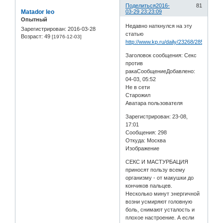
Поделиться
2016-
81
Matador leo
03-29 23:23:09
Опытный
Недавно наткнулся на эту
Зарегистрирован
: 2016-03-28
статью
Возраст:
49
[1976-12-03]
http://www.kp.ru/daily/23268/28528/
Заголовок сообщения: Секс
против
ракаСообщениеДобавлено:
04-03, 05:52
Не в сети
Старожил
Аватара пользователя
Зарегистрирован: 23-08,
17:01
Сообщения: 298
Откуда: Москва
Изображение
СЕКС И МАСТУРБАЦИЯ
приносят пользу всему
организму - от макушки до
кончиков пальцев.
Несколько минут энергичной
возни усмиряют головную
боль, снимают усталость и
плохое настроение. А если