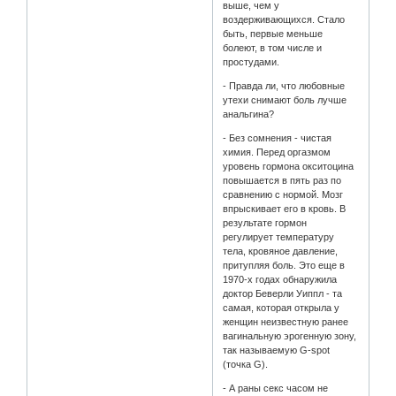
выше, чем у
воздерживающихся. Стало
быть, первые меньше
болеют, в том числе и
простудами.
- Правда ли, что любовные
утехи снимают боль лучше
анальгина?
- Без сомнения - чистая
химия. Перед оргазмом
уровень гормона окситоцина
повышается в пять раз по
сравнению с нормой. Мозг
впрыскивает его в кровь. В
результате гормон
регулирует температуру
тела, кровяное давление,
притупляя боль. Это еще в
1970-х годах обнаружила
доктор Беверли Уиппл - та
самая, которая открыла у
женщин неизвестную ранее
вагинальную эрогенную зону,
так называемую G-spot
(точка G).
- А раны секс часом не