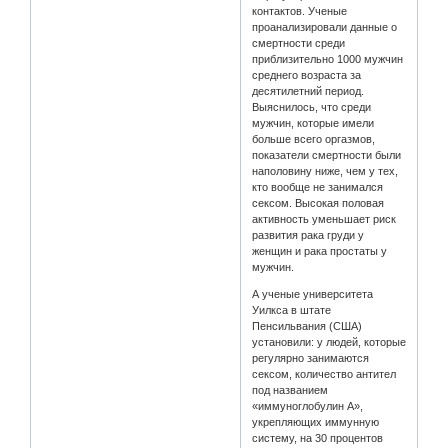
контактов. Ученые
проанализировали данные о
смертности среди
приблизительно 1000 мужчин
среднего возраста за
десятилетний период.
Выяснилось, что среди
мужчин, которые имели
больше всего оргазмов,
показатели смертности были
наполовину ниже, чем у тех,
кто вообще не занимался
сексом. Высокая половая
активность уменьшает риск
развития рака груди у
женщин и рака простаты у
мужчин.
А ученые университета
Уилкса в штате
Пенсильвания (США)
установили: у людей, которые
регулярно занимаются
сексом, количество антител
под названием
«иммуноглобулин А»,
укрепляющих иммунную
систему, на 30 процентов