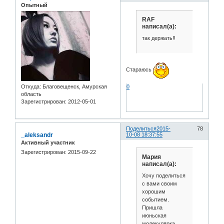
Опытный
RAF
написал(а):
так держать!!
Стараюсь
0
Откуда:
Благовещенск, Амурская
область
Зарегистрирован
: 2012-05-01
Поделиться
2015-
78
_aleksandr
10-08 18:37:55
Активный участник
Зарегистрирован
: 2015-09-22
Мария
написал(а):
Хочу поделиться
с вами своим
хорошим
событием.
Пришла
июньская
молекулярка.