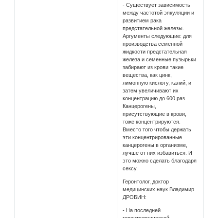
- Существует зависимость
между частотой эякуляции и
развитием рака
предстательной железы.
Аргументы следующие: для
производства семенной
жидкости предстательная
железа и семенные пузырьки
забирают из крови такие
вещества, как цинк,
лимонную кислоту, калий, и
затем увеличивают их
концентрацию до 600 раз.
Канцерогены,
присутствующие в крови,
тоже концентрируются.
Вместо того чтобы держать
эти концентрированные
канцерогены в организме,
лучше от них избавиться. И
это можно сделать благодаря
сексу.
Геронтолог, доктор
медицинских наук Владимир
ДРОБИН:
- На последней