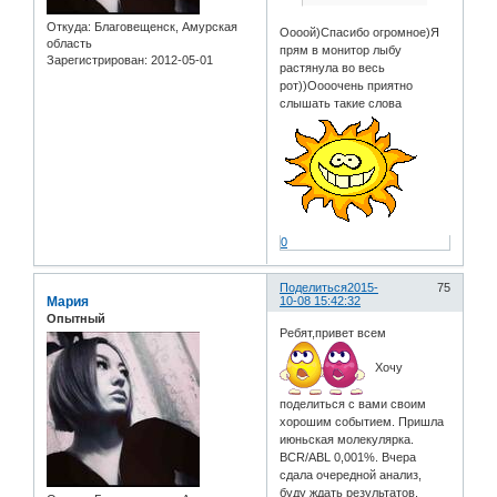
Откуда:
Благовещенск, Амурская
Оооой)Спасибо огромное)Я
область
прям в монитор лыбу
Зарегистрирован
: 2012-05-01
растянула во весь
рот))Оооочень приятно
слышать такие слова
0
Поделиться
2015-
75
Мария
10-08 15:42:32
Опытный
Ребят,привет всем
Хочу
поделиться с вами своим
хорошим событием. Пришла
июньская молекулярка.
BCR/ABL 0,001%. Вчера
сдала очередной анализ,
буду ждать результатов.