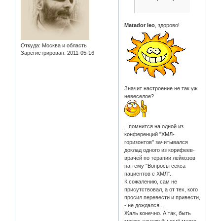
Matador leo
, здорово!
Откуда:
Москва и область
Зарегистрирован
: 2011-05-16
Значит настроение не так уж
невеселое?
...помнится на одной из
конференций "ХМЛ-
горизонтов" зачитывался
доклад одного из корифеев-
врачей по терапии лейкозов
на тему "Вопросы секса
пациентов с ХМЛ".
К сожалению, сам не
присутствовал, а от тех, кого
просил перевести и привести,
- не дождался...
Жаль конечно. А так, быть
может, узнали бы ещё много