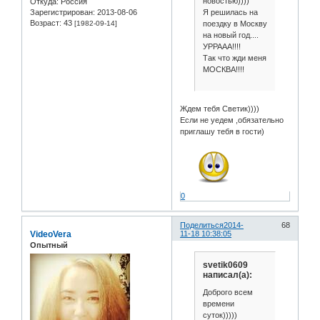
новостью))))
Откуда:
Россия
Я решилась на
Зарегистрирован
: 2013-08-06
Возраст:
43
поездку в Москву
[1982-09-14]
на новый год....
УРРААА!!!!
Так что жди меня
МОСКВА!!!!
Ждем тебя Светик))))
Если не уедем ,обязательно
приглашу тебя в гости)
0
Поделиться
2014-
68
VideoVera
11-18 10:38:05
Опытный
svetik0609
написал(а):
Доброго всем
времени
суток)))))