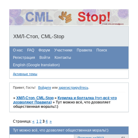
ХМЛ-Стоп, CML-Stop
О нас
FAQ
Форум
Участники
Правила
Поиск
Регистрация
Войти
Контакты
English (Google translation)
Активные темы
Привет, Гость!
Войдите
или
зарегистрируйтесь
.
»
ХМЛ-Стоп, CML-Stop
»
Курилка и болталка (тут-всё что
дозволяют Правила)
»
Тут можно всё, что дозволяет
общественная мораль!:)
Страница:
«
1
2
3
4
»
Тут можно всё, что дозволяет общественная мораль!:)