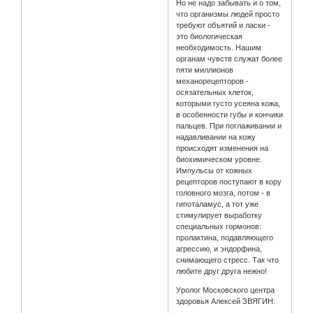
Но не надо забывать и о том,
что организмы людей просто
требуют объятий и ласки -
это биологическая
необходимость. Нашим
органам чувств служат более
пяти миллионов
механорецепторов -
осязательных клеток,
которыми густо усеяна кожа,
в особенности губы и кончики
пальцев. При поглаживании и
надавливании на кожу
происходят изменения на
биохимическом уровне.
Импульсы от кожных
рецепторов поступают в кору
головного мозга, потом - в
гипоталамус, а тот уже
стимулирует выработку
специальных гормонов:
пролактина, подавляющего
агрессию, и эндорфина,
снимающего стресс. Так что
любите друг друга нежно!
Уролог Московского центра
здоровья Алексей ЗВЯГИН: