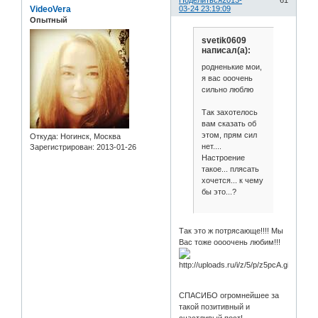
Поделиться
2013-
61
VideoVera
03-24 23:19:09
Опытный
svetik0609
написал(а):
родненькие мои,
я вас ооочень
сильно люблю
Так захотелось
вам сказать об
этом, прям сил
Откуда:
Ногинск, Москва
нет....
Зарегистрирован
: 2013-01-26
Настроение
такое... плясать
хочется... к чему
бы это...?
Так это ж потрясающе!!!! Мы
Вас тоже оооочень любим!!!
СПАСИБО огромнейшее за
такой позитивный и
счастливый пост!