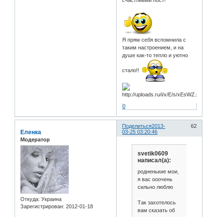
Я прям себя вспомнила с
таким настроением, и на
душе как-то тепло и уютно
стало!!
0
Поделиться
2013-
62
Еленка
03-25 03:20:46
Модератор
svetik0609
написал(а):
родненькие мои,
я вас ооочень
сильно люблю
Откуда:
Украина
Так захотелось
Зарегистрирован
: 2012-01-18
вам сказать об