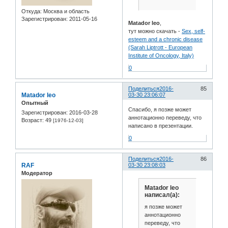
Откуда:
Москва и область
Зарегистрирован
: 2011-05-16
Matador leo
,
тут можно скачать -
Sex, self-
esteem and a chronic disease
(Sarah Liptrott - European
Institute of Oncology, Italy)
0
Поделиться
2016-
85
Matador leo
03-30 23:06:07
Опытный
Спасибо, я позже может
Зарегистрирован
: 2016-03-28
аннотационно переведу, что
Возраст:
49
[1976-12-03]
написано в презентации.
0
Поделиться
2016-
86
RAF
03-30 23:08:03
Модератор
Matador leo
написал(а):
я позже может
аннотационно
переведу, что