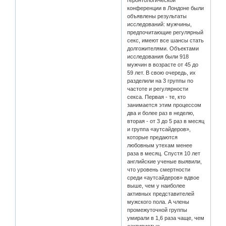
геронтологической
конференции в Лондоне были
объявлены результаты
исследований: мужчины,
предпочитающие регулярный
секс, имеют все шансы стать
долгожителями. Объектами
исследования были 918
мужчин в возрасте от 45 до
59 лет. В свою очередь, их
разделили на 3 группы по
частоте и регулярности
секса. Первая - те, кто
занимается этим процессом
два и более раз в неделю,
вторая - от 3 до 5 раз в месяц
и группа «аутсайдеров»,
которые предаются
любовным утехам менее
раза в месяц. Спустя 10 лет
английские ученые выявили,
что уровень смертности
среди «аутсайдеров» вдвое
выше, чем у наиболее
активных представителей
мужского пола. А члены
промежуточной группы
умирали в 1,6 раза чаще, чем