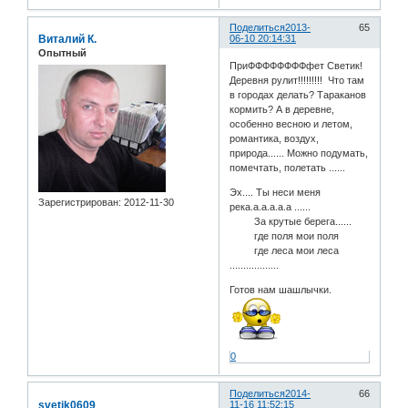
Поделиться
2013-
65
Виталий К.
06-10 20:14:31
Опытный
ПриФФФФФФФФфет Светик!
Деревня рулит!!!!!!!!! Что там
в городах делать? Тараканов
кормить? А в деревне,
особенно весною и летом,
романтика, воздух,
природа...... Можно подумать,
помечтать, полетать ......
Эх.... Ты неси меня
Зарегистрирован
: 2012-11-30
река.а.а.а.а.а ......
За крутые берега......
где поля мои поля
где леса мои леса
..................
Готов нам шашлычки.
0
Поделиться
2014-
66
svetik0609
11-16 11:52:15