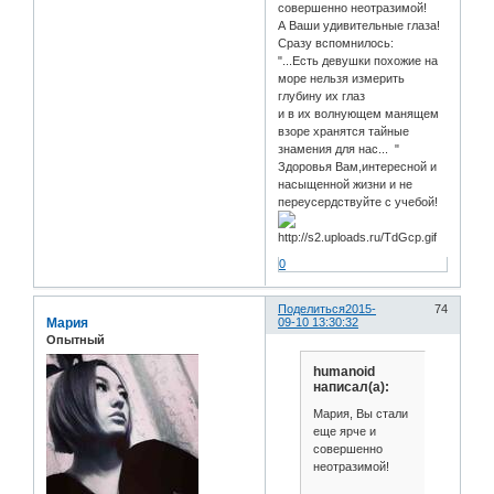
совершенно неотразимой!
А Ваши удивительные глаза!
Сразу вспомнилось:
"...Есть девушки похожие на
море нельзя измерить
глубину их глаз
и в их волнующем манящем
взоре хранятся тайные
знамения для нас... "
Здоровья Вам,интересной и
насыщенной жизни и не
переусердствуйте с учебой!
0
Поделиться
2015-
74
Мария
09-10 13:30:32
Опытный
humanoid
написал(а):
Мария, Вы стали
еще ярче и
совершенно
неотразимой!