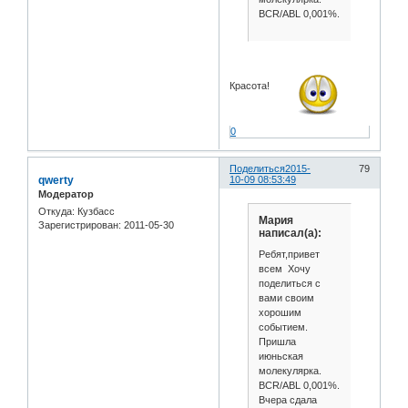
BCR/ABL 0,001%.
Красота!
0
Поделиться
2015-
79
qwerty
10-09 08:53:49
Модератор
Откуда:
Кузбасс
Мария
Зарегистрирован
: 2011-05-30
написал(а):
Ребят,привет
всем Хочу
поделиться с
вами своим
хорошим
событием.
Пришла
июньская
молекулярка.
BCR/ABL 0,001%.
Вчера сдала