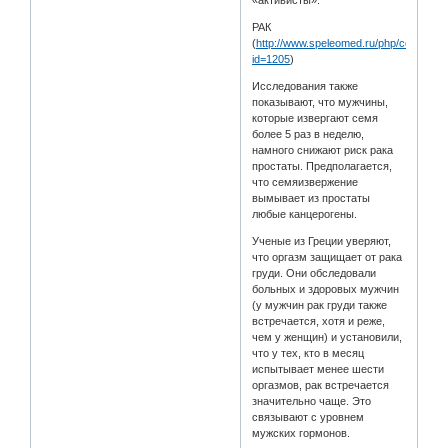
«активисты».
РАК
(
http://www.speleomed.ru/php/content.p
id=1205
)
Исследования также
показывают, что мужчины,
которые извергают семя
более 5 раз в неделю,
намного снижают риск рака
простаты. Предполагается,
что семяизвержение
вымывает из простаты
любые канцерогены.
Ученые из Греции уверяют,
что оргазм защищает от рака
груди. Они обследовали
больных и здоровых мужчин
(у мужчин рак груди также
встречается, хотя и реже,
чем у женщин) и установили,
что у тех, кто в месяц
испытывает менее шести
оргазмов, рак встречается
значительно чаще. Это
связывают с уровнем
мужских гормонов.