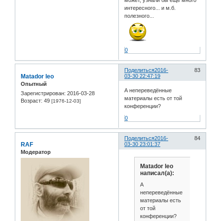
интересного... и м.б.
полезного...
0
Поделиться
2016-
83
Matador leo
03-30 22:47:19
Опытный
А непереведённые
Зарегистрирован
: 2016-03-28
материалы есть от той
Возраст:
49
[1976-12-03]
конференции?
0
Поделиться
2016-
84
RAF
03-30 23:01:37
Модератор
Matador leo
написал(а):
А
непереведённые
материалы есть
от той
конференции?