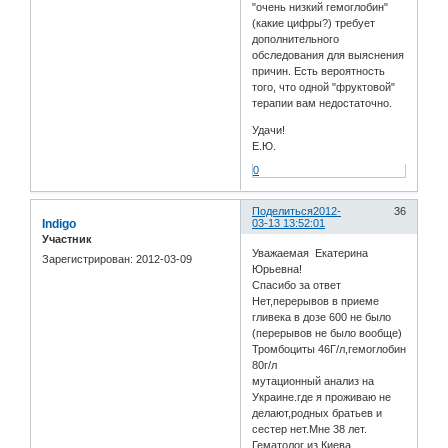
"очень низкий гемоглобин"
(какие цифры?) требует
дополнительного
обследования для выяснения
причин. Есть вероятность
того, что одной "фруктовой"
терапии вам недостаточно.
Удачи!
Е.Ю.
0
Поделиться
2012-
36
Indigo
03-13 13:52:01
Участник
Уважаемая Екатерина
Зарегистрирован
: 2012-03-09
Юрьевна!
Спасибо за ответ
Нет,перерывов в приеме
гливека в дозе 600 не было
(перерывов не было вообще)
Тромбоциты 46Г/л,гемоглобин
80г/л
мутационный анализ на
Украине.где я проживаю не
делают,родных братьев и
сестер нет.Мне 38 лет.
Гематолог из Киева