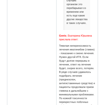
случаях
организм это
перебарывал со
временем или
есть еще какие
другие лекарства
в таких случаях.
Geniv
, Екатерина Юрьевна
прислала ответ:
Тяжелая непереносимость
лечения иматинибом (гливек)
- показание к смене лечения.
Нужен другой ИТК. Если
будут долгие перерывы в
лечении, ответ на лечение
будет, скорее всего, потерян.
В ряде случаев удавалось
подобрать лечение
(преднизолон,
антигистаминные средства) и
пациенты продолжали прием
гливека в дальнейшем с
минимальными проблемами.
По кожной токсичности
перекрестных побочных