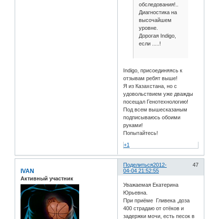
обследования!..
Диагностика на
высочайшем
уровне.
Дорогая Indigo,
если .....!
Indigo, присоединяясь к
отзывам ребят выше!
Я из Казахстана, но с
удовольствием уже дважды
посещал Генотехнологию!
Под всем вышесказаным
подписываюсь обоими
руками!
Попытайтесь!
+1
Поделиться
2012-
47
IVAN
04-04 21:52:55
Активный участник
Уважаемая Екатерина
Юрьевна.
При приёме Гливека ,доза
400 страдаю от отёков и
задержки мочи, есть песок в