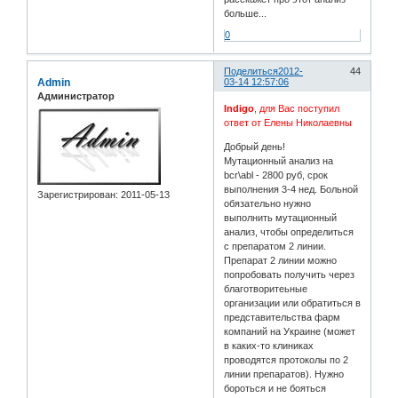
больше...
0
Поделиться
2012-
44
Admin
03-14 12:57:06
Администратор
Indigo
, для Вас поступил
ответ от Елены Николаевны
Добрый день!
Мутационный анализ на
bcr\abl - 2800 руб, срок
выполнения 3-4 нед. Больной
Зарегистрирован
: 2011-05-13
обязательно нужно
выполнить мутационный
анализ, чтобы определиться
с препаратом 2 линии.
Препарат 2 линии можно
попробовать получить через
благотворитеьные
организации или обратиться в
представительства фарм
компаний на Украине (может
в каких-то клиниках
проводятся протоколы по 2
линии препаратов). Нужно
бороться и не бояться