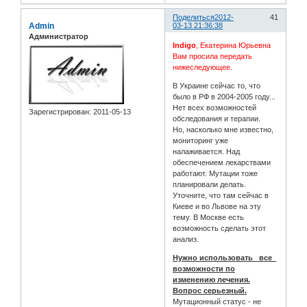
Поделиться
2012-
41
Admin
03-13 21:36:38
Администратор
Indigo
, Екатерина Юрьевна
Вам просила передать
нижеследующее.
В Украине сейчас то, что
было в РФ в 2004-2005 году...
Нет всех возможностей
Зарегистрирован
: 2011-05-13
обследования и терапии.
Но, насколько мне известно,
мониторинг уже
налаживается. Над
обеспечением лекарствами
работают. Мутации тоже
планировали делать.
Уточните, что там сейчас в
Киеве и во Львове на эту
тему. В Москве есть
возможность сделать этот
анализ.
Нужно использовать _все_
возможности по
изменению лечения.
Вопрос серьезный.
Мутационный статус - не