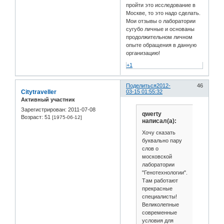
пройти это исследование в
Москве, то это надо сделать.
Мои отзывы о лаборатории
сугубо личные и основаны
продолжительном личном
опыте обращения в данную
организацию!
+1
Поделиться
2012-
46
Citytraveller
03-15 01:55:32
Активный участник
Зарегистрирован
: 2011-07-08
qwerty
Возраст:
51
[1975-06-12]
написал(а):
Хочу сказать
буквально пару
слов о
московской
лаборатории
"Генотехнологии".
Там работают
прекрасные
специалисты!
Великолепные
современные
условия для