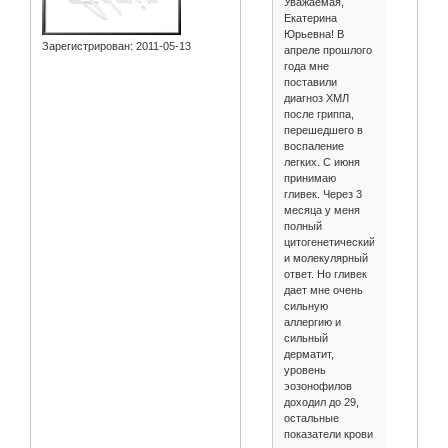
Уважаемая,
Екатерина
Юрьевна! В
Зарегистрирован
: 2011-05-13
апреле прошлого
года мне
поставили
диагноз ХМЛ
после гриппа,
перешедшего в
воспаление
легких. С июня
принимаю
гливек. Через 3
месяца у меня
полный
цитогенетический
и молекулярный
ответ. Но гливек
дает мне очень
сильную
аллергию и
сильный
дерматит,
уровень
эозонофилов
доходил до 29,
остальные
показатели крови