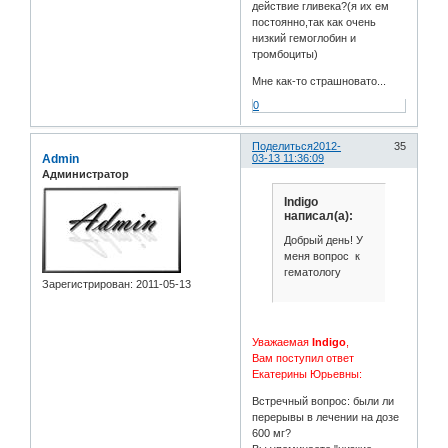
действие гливека?(я их ем
постоянно,так как очень
низкий гемоглобин и
тромбоциты)
Мне как-то страшновато...
0
Поделиться
2012-
35
Admin
03-13 11:36:09
Администратор
Indigo
написал(а):
Добрый день! У
меня вопрос к
гематологу
Зарегистрирован
: 2011-05-13
Уважаемая
Indigo
,
Вам поступил ответ
Екатерины Юрьевны:
Встречный вопрос: были ли
перерывы в лечении на дозе
600 мг?