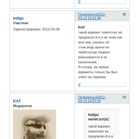
0
Поделиться
2012-
38
Indigo
03-13 14:31:36
Участник
RAF
Зарегистрирован
: 2012-03-09
такой вариант гематолог не
предлагал.А я и не знаю как
мне ему сказать об
этом,ведь врачи не
любят,когда пациент
вмешивается в их
назначения
Я готова на любые
варианты,только бы был
ответ на терапию
0
Поделиться
2012-
39
RAF
03-13 14:57:24
Модератор
Indigo
написал(а):
такой вариант
гематолог не
предлагал.А я и