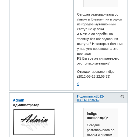
Сегодня разговаривала со
Львом и Киевом- ни в одном
из городов мутационный
статус не делают.
А можно ли перейти на
тасигну без обследования
статуса? Некоторых больных
у нас уже перевели на этот
препарат
PS.Вы все же считаете,что
это только мутация?
Отредактировано Indigo
(2012-03-13 22:05:33)
0
Поделиться
2012-
43
Admin
03-14 00:36:42
Администратор
Indigo
написал(а):
Сегодня
разговаривала со
Львом и Киевом-