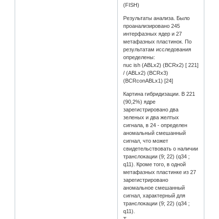
(FISH)
Результаты анализа. Было
проанализировано 245
интерфазных ядер и 27
метафазных пластинок. По
результатам исследования
определены:
nuc ish (ABLx2) (BCRx2) [ 221]
/ (ABLx2) (BCRx3)
(BCRconABLx1) [24]
Картина гибридизации. В 221
(90,2%) ядре
зарегистрировано два
зеленых и два желтых
сигнала, в 24 - определен
аномальный смешанный
сигнал, что может
свидетельствовать о наличии
транслокации (9; 22) (q34 ;
q11). Кроме того, в одной
метафазных пластинке из 27
зарегистрировано
аномальное смешанный
сигнал, характерный для
транслокации (9; 22) (q34 ;
q11).
Т