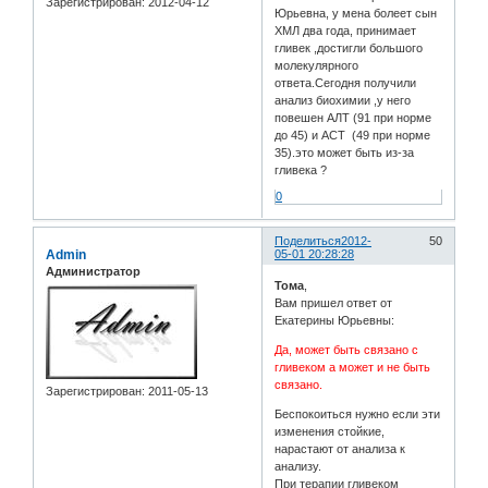
Зарегистрирован
: 2012-04-12
Юрьевна, у мена болеет сын
ХМЛ два года, принимает
гливек ,достигли большого
молекулярного
ответа.Сегодня получили
анализ биохимии ,у него
повешен АЛТ (91 при норме
до 45) и АСТ (49 при норме
35).это может быть из-за
гливека ?
0
Поделиться
2012-
50
Admin
05-01 20:28:28
Администратор
Тома
,
Вам пришел ответ от
Екатерины Юрьевны:
Да, может быть связано с
гливеком а может и не быть
связано.
Зарегистрирован
: 2011-05-13
Беспокоиться нужно если эти
изменения стойкие,
нарастают от анализа к
анализу.
При терапии гливеком