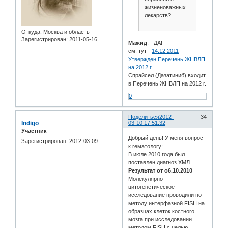
жизненоважных
лекарств?
Откуда:
Москва и область
Зарегистрирован
: 2011-05-16
Мажид
, - ДА!
см. тут -
14.12.2011
Утвержден Перечень ЖНВЛП
на 2012 г.
Спрайсел (Дазатиниб) входит
в Перечень ЖНВЛП на 2012 г.
0
Поделиться
2012-
34
Indigo
03-10 17:51:32
Участник
Добрый день! У меня вопрос
Зарегистрирован
: 2012-03-09
к гематологу:
В июле 2010 года был
поставлен диагноз ХМЛ.
Результат от о6.10.2010
Молекулярно-
цитогенетическое
исследование проводили по
методу интерфазной FISH на
образцах клеток костного
мозга.при исследовании
методом FISH с целью