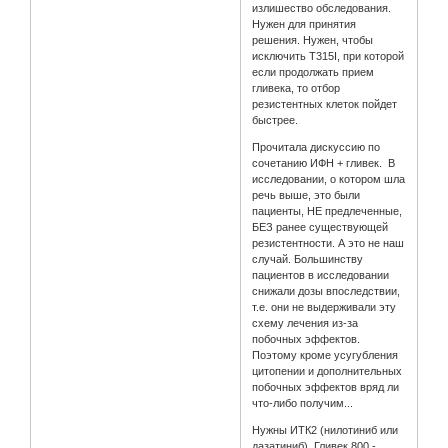
излишество обследования.
Нужен для принятия
решения. Нужен, чтобы
исключить T315I, при которой
если продолжать прием
гливека, то отбор
резистентных клеток пойдет
быстрее.
Прочитала дискуссию по
сочетанию ИФН + гливек. В
исследовании, о котором шла
речь выше, это были
пациенты, НЕ предлеченные,
БЕЗ ранее существующей
резистентности. А это не наш
случай. Большинству
пациентов в исследовании
снижали дозы впоследствии,
т.е. они не выдерживали эту
схему лечения из-за
побочных эффектов.
Поэтому кроме усугубления
цитопении и дополнительных
побочных эффектов вряд ли
что-либо получим...
Нужны ИТК2 (нилотиниб или
дазатиниб). Гливек 800 -