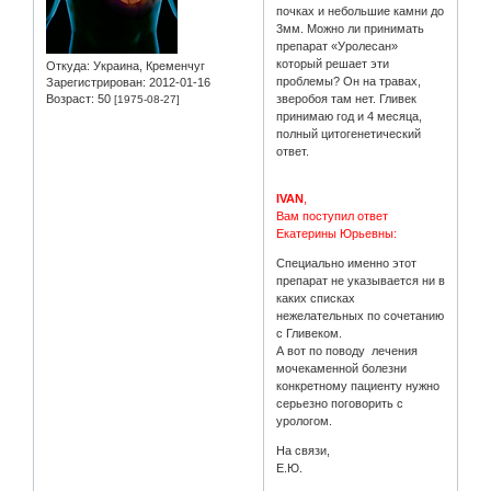
почках и небольшие камни до
3мм. Можно ли принимать
препарат «Уролесан»
который решает эти
Откуда:
Украина, Кременчуг
проблемы? Он на травах,
Зарегистрирован
: 2012-01-16
Возраст:
50
зверобоя там нет. Гливек
[1975-08-27]
принимаю год и 4 месяца,
полный цитогенетический
ответ.
IVAN
,
Вам поступил ответ
Екатерины Юрьевны:
Специально именно этот
препарат не указывается ни в
каких списках
нежелательных по сочетанию
с Гливеком.
А вот по поводу лечения
мочекаменной болезни
конкретному пациенту нужно
серьезно поговорить с
урологом.
На связи,
Е.Ю.