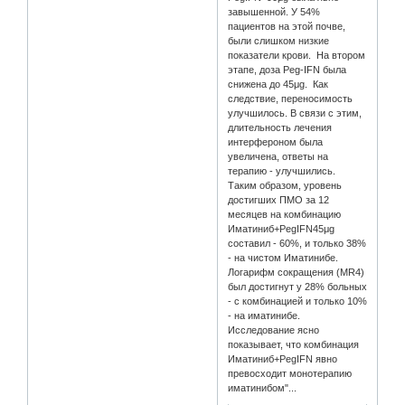
завышенной. У 54%
пациентов на этой почве,
были слишком низкие
показатели крови. На втором
этапе, доза Peg-IFN была
снижена до 45μg. Как
следствие, переносимость
улучшилось. В связи с этим,
длительность лечения
интерфероном была
увеличена, ответы на
терапию - улучшились.
Таким образом, уровень
достигших ПМО за 12
месяцев на комбинацию
Иматиниб+PegIFN45μg
составил - 60%, и только 38%
- на чистом Иматинибе.
Логарифм сокращения (MR4)
был достигнут у 28% больных
- с комбинацией и только 10%
- на иматинибе.
Исследование ясно
показывает, что комбинация
Иматиниб+PegIFN явно
превосходит монотерапию
иматинибом"...