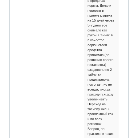
в пределах
нормы. Делали
перерыв в
приеме гливека
на 15 дней через
5-7 дней все
снимало как
рукой. Сейчас в
в качестве
борющегося
средства
принимаю (по
решению своего
гематолога)
ежедневно по 2
таблетки
преднизанола,
помогает, но не
всегда, иногда
приходится дозу
увеличивать.
Переход на
тасигму очень
проблемный как
и во всех
регионах.
Вопрос, по
практике в таких