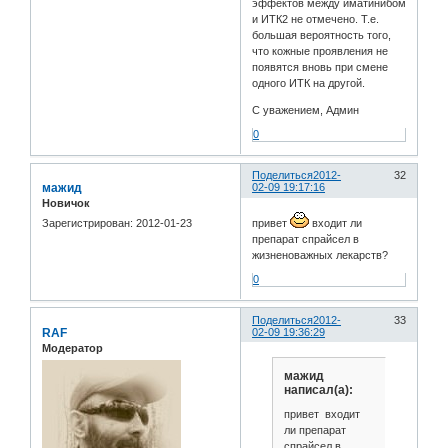
эффектов между иматинибом
и ИТК2 не отмечено. Т.е.
большая вероятность того,
что кожные проявления не
появятся вновь при смене
одного ИТК на другой.
С уважением, Админ
0
Поделиться
2012-
32
мажид
02-09 19:17:16
Новичок
Зарегистрирован
: 2012-01-23
привет
входит ли
препарат спрайсел в
жизненоважных лекарств?
0
Поделиться
2012-
33
RAF
02-09 19:36:29
Модератор
мажид
написал(а):
привет входит
ли препарат
спрайсел в