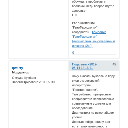
обсуждать проблемы с
врачами, ведь вопрос идет о
здоровье.
Е.Н.
PS: о Компании
"ГеноТехнология",
координаты -
Компания
"ГеноТехнология"
(диагностика, консультации и
лечение ХМЛ)
0
Поделиться
2012-
45
qwerty
03-14 14:13:41
Модератор
Хочу сказать буквально пару
Откуда:
Кузбасс
слов о московской
Зарегистрирован
: 2011-05-30
лаборатории
"Генотехнологии".
Там работают прекрасные
специалисты! Великолепные
современные условия для
обследования!..
Диагностика на высочайшем
уровне.
Дорогая Indigo, если у вас
есть такая возможность