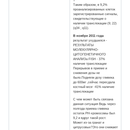
Таким образом, в 9,2%
проанализированных клеток
зарегистрированные сигналы,
свидетельствующие о
наличии транслокации (9; 22)
(q34 ; q11).
В ноябре 2011 года
результат ухудшился -
РЕЗУЛЬТАТЫ
МОЛЕКУЛЯРНО-
ЦИТОГЕНЕТИЧНОГО
АНАЛИЗа FISH - 37%
наличие транслокации
Перерывов в приеме и
снижения дозы не
было.Подняли дозу гливека
до 600мг ,сейчас пересдала
костный мозг -41% наличие
транслокации
С чем может быть связана
данная ситуация Ведь через
полгода приема гливека
остаток PH-хромосомы был
9,2 и вдруг такой рост.
Может из-за гранат и
цитрусовых?Это они снижают