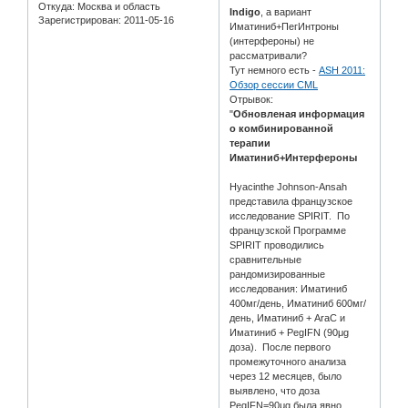
Откуда:
Москва и область
Indigo
, а вариант
Зарегистрирован
: 2011-05-16
Иматиниб+ПегИнтроны
(интерфероны) не
рассматривали?
Тут немного есть -
ASH 2011:
Обзор сессии CML
Отрывок:
"
Обновленая информация
о комбинированной
терапии
Иматиниб+Интерфероны
Hyacinthe Johnson-Ansah
представила французское
исследование SPIRIT. По
французской Программе
SPIRIT проводились
сравнительные
рандомизированные
исследования: Иматиниб
400мг/день, Иматиниб 600мг/
день, Иматиниб + AraC и
Иматиниб + PegIFN (90μg
доза). После первого
промежуточного анализа
через 12 месяцев, было
выявлено, что доза
PegIFN=90μg была явно