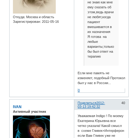
не знаю как мне
ему сказать об
этом,ведь врачи
не любят,когда
Откуда:
Москва и область
Зарегистрирован
: 2011-05-16
пациент
вмешивается в
их назначения
Я готова на
любые
варианты,только
бы был ответ на
терапию
Если мне память не
изменяет, подобный Протокол
был у нас в России...
0
Поделиться
2012-
40
IVAN
03-13 19:42:32
Активный участник
Уважаемая Indigo ! По моему
Екатерина Юрьевна все
четко указала! Какой смысл
в схеме Гливек+Интерферон
если Вам Гливек уже не