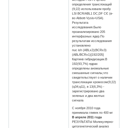
определения транслокаций
(9;22) использовали пробу
LSI BCR/ABL1 DC,DF CЄ (в-
во Abbott-Vysis<USA).
Результата
исследования.Было
проанализировано 205
интерфазных ядер.По
результатам исследования
установлено
nuc ish (ABLx2)(BCRx3)
(ABL/BCRx1)[192/205]
Картинв гибридизации.В
192(93,7%) ядрах
определены аномальные
смешанные сигналы,что
свидетельствует о наличии
транслокации хромосом(9;22)
(q34;q11), в 13(6,3%) -
зарегистрировано два
зеленых и два желтых
сигнала
С ноября 2010 года
принимала гливек по 400 мг
В апреле 2011 года
РЕЗУЛЬТАТЫ Молекулярно-
цитогенетический анализ