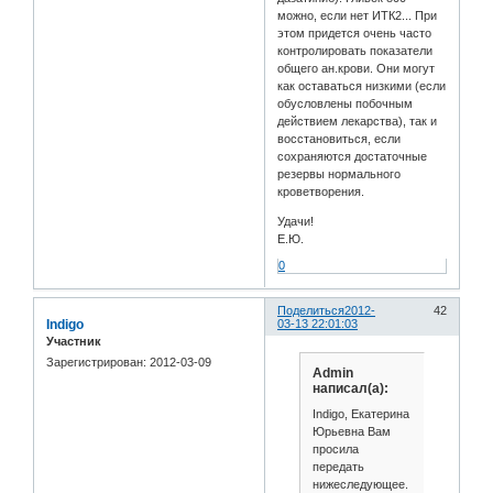
можно, если нет ИТК2... При
этом придется очень часто
контролировать показатели
общего ан.крови. Они могут
как оставаться низкими (если
обусловлены побочным
действием лекарства), так и
восстановиться, если
сохраняются достаточные
резервы нормального
кроветворения.
Удачи!
Е.Ю.
0
Поделиться
2012-
42
Indigo
03-13 22:01:03
Участник
Зарегистрирован
: 2012-03-09
Admin
написал(а):
Indigo, Екатерина
Юрьевна Вам
просила
передать
нижеследующее.