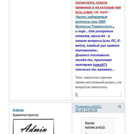
посмотреть список
заданных и на которые уже
есть ответ,
см. тут -
Часто задаваемые
вопросы при ХМЛ
Вопросы Гематологу...
и ещё... для ускорения
ответа, просьба - в
начале вопроса (или ЛС, Е-
мейл), каждый раз кратко
напоминать:
Диагноз поставили
тогда-то, принимаю
препарат
(какой?)
столько-то времени...
Теги: гематолог,горячая
линия,неотложный,вопрос,список
вопросов гематологу
0
Поделиться
2012-
31
Admin
02-04 13:46:59
Администратор
Geniv
написал(а):