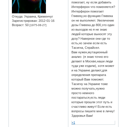
помогает, ну если добавить
Интерферон что поменяется?
Интерферон помогает
Гливеку,но функцию Гливека
Откуда:
Украина, Кременчуг
он не выполняет. Увеличение
Зарегистрирован
: 2012-01-16
Возраст:
50
дозы Гливека до 800,это один
[1975-08-27]
из выходов но я не знаю
людей которые выносят эту
дозу? Наверное они где то
есть,но зачем если есть
Тасигна, Спрайсел.
Вам нужен,мутационный
анализ (я знаю точно его
делают в Москве,наши люди
туда уже ездили), хотя может
и на Украине делают,для
определения препарата
который Вам поможет.
Тасигну на Украине тоже
можно получать,нужно
просто немного
постараться,есть люди
которые прошли этот путь и
счастливо живут! Если есть
вопросы пишите мне в личку!
Здоровья Вам!
+1