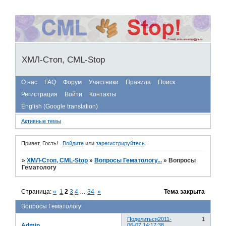
ХМЛ-Стоп, CML-Stop
О нас
FAQ
Форум
Участники
Правила
Поиск
Регистрация
Войти
Контакты
English (Google translation)
Активные темы
Привет, Гость!
Войдите
или
зарегистрируйтесь
.
»
ХМЛ-Стоп, CML-Stop
»
Вопросы Гематологу...
»
Вопросы
Гематологу
Страница:
«
1
2
3
4
…
34
»
Тема закрыта
Вопросы Гематологу
Поделиться
2011-
1
Admin
06-07 14:17:38