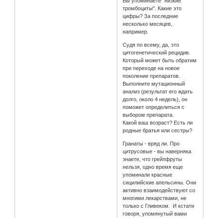
Вы упоминаете "низкие
тромбоциты". Какие это
цифры? За последние
несколько месяцев,
например.
Судя по всему, да, это
цитогенетический рецидив.
Который может быть обратим
при переходе на новое
поколение препаратов.
Выполните мутационный
анализ (результат его ждать
долго, около 4 недель), он
поможет определиться с
выбором препарата.
Какой ваш возраст? Есть ли
родные братья или сестры?
Гранаты - вряд ли. Про
цитрусовые - вы наверняка
знаете, что грейпфруты
нельзя, одно время еще
упоминали красные
сицилийские апельсины. Они
активно взаимодействуют со
многими лекарствами, не
только с Гливеком. И кстати
говоря, упомянутый вами