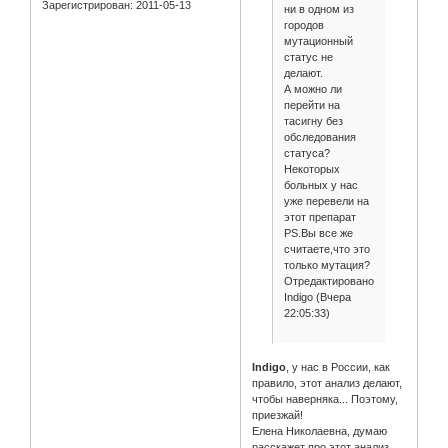
Зарегистрирован
: 2011-05-13
ни в одном из
городов
мутационный
статус не
делают.
А можно ли
перейти на
тасигну без
обследования
статуса?
Некоторых
больных у нас
уже перевели на
этот препарат
PS.Вы все же
считаете,что это
только мутация?
Отредактировано
Indigo (Вчера
22:05:33)
Indigo
, у нас в России, как
правило, этот анализ делают,
чтобы наверняка... Поэтому,
приезжай!
Елена Николаевна, думаю
расскажет про этот анализ