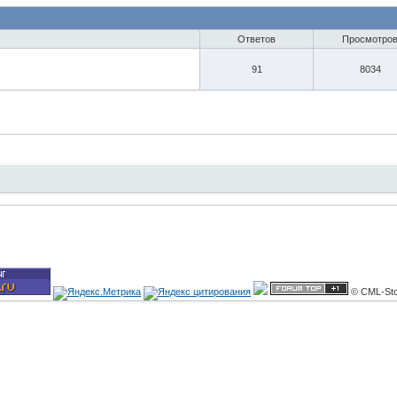
Ответов
Просмотро
91
8034
© CML-Sto