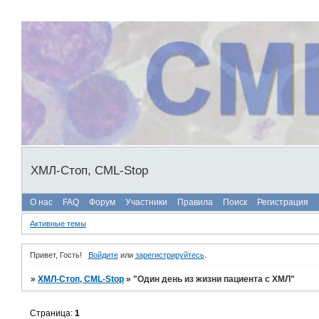
ХМЛ-Стоп, CML-Stop
О нас
FAQ
Форум
Участники
Правила
Поиск
Регистрация
Активные темы
Привет, Гость!
Войдите
или
зарегистрируйтесь
.
»
ХМЛ-Стоп, CML-Stop
»
"Один день из жизни пациента с ХМЛ"
Страница:
1