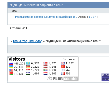
"Один день из жизни пациента с ХМЛ"
Тема
Расскажите об особенных датах в Вашей жизни...
Admin
[
1
2
3
4
]
Страница:
1
»
ХМЛ-Стоп, CML-Stop
»
"Один день из жизни пациента с ХМЛ"