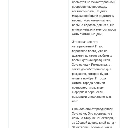
несмотря на химиотерапию и
проведенную пересадку
костного мозга. На днях
медики сообщили родителям
несчастного мальчика, что
больше сделать для их сына
ничего нельзя и ему осталось
жить считанные дни.
Это означало, что
четырехлетний Итан,
вероятнее всего, уже не
доживет до столь любимых
всеми детьми праздников -
Хэллоуина и Рождества, а
также до собственного дня
рождения, которое будет
лишь в ноябре. И тогда
жители города решили
преподнести малышу
сюрприз и перенесли
праздники специально для
него.
Сначала они отпраздновали
Хэллоуин. Это произошло в
ночь на вторник, 21 октября, -
за 10 дней до реальной даты -
31 октября. Горожане, как и