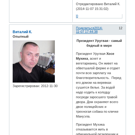
Отредактировано Виталий К.
(2014-11-07 15:31:02)
0
Поделиться
2014-
12
Виталий К.
11-07 17:44:38
Опытный
Президент Уругвая - самый
бедный в мире
Президент Уругвая
Хосе
Мухика
, аскет и
вегетарианец. Он живет на
обветшалой ферме и отдает
почти всю зарплату на
благотворительность. Перед
его домом на веревках
Зарегистрирован
: 2012-11-30
сушится белье. За водой
надо ходить к колодцу
посреди заросшего травой
двора. Дом охраняют всего
двое полицейских и
трехногая собака по кличке
Мануэла.
Президент Мухика
отказывается жить в
официальной резиденции и