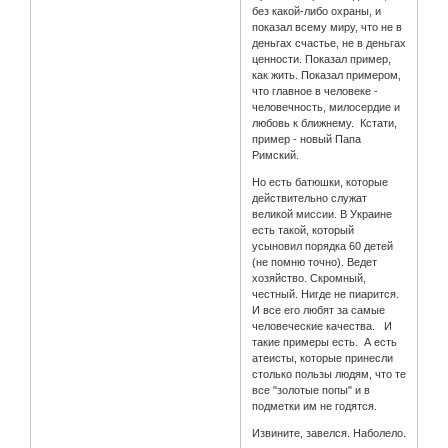
без какой-либо охраны, и
показал всему миру, что не в
деньгах счастье, не в деньгах
ценности. Показал пример,
как жить. Показал примером,
что главное в человеке -
человечность, милосердие и
любовь к ближнему. Кстати,
пример - новый Папа
Римский.
Но есть батюшки, которые
действительно служат
великой миссии. В Украине
есть такой, который
усыновил порядка 60 детей
(не помню точно). Ведет
хозяйство. Скромный,
честный. Нигде не пиарится.
И все его любят за самые
человеческие качества. И
такие примеры есть. А есть
атеисты, которые принесли
столько пользы людям, что те
все "золотые попы" и в
подметки им не годятся.
Извините, завелся. Наболело.