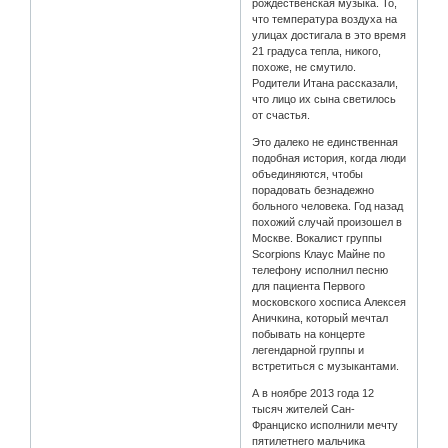
рождественская музыка. То,
что температура воздуха на
улицах достигала в это время
21 градуса тепла, никого,
похоже, не смутило.
Родители Итана рассказали,
что лицо их сына светилось
от счастья.
Это далеко не единственная
подобная история, когда люди
объединяются, чтобы
порадовать безнадежно
больного человека. Год назад
похожий случай произошел в
Москве. Вокалист группы
Scorpions Клаус Майне по
телефону исполнил песню
для пациента Первого
московского хосписа Алексея
Аничкина, который мечтал
побывать на концерте
легендарной группы и
встретиться с музыкантами.
А в ноябре 2013 года 12
тысяч жителей Сан-
Франциско исполнили мечту
пятилетнего мальчика