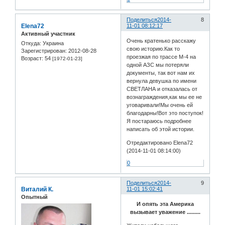
Поделиться
2014-
8
Elena72
11-01 08:12:17
Активный участник
Очень кратенько расскажу
Откуда:
Украина
свою историю.Как то
Зарегистрирован
: 2012-08-28
проезжая по трассе М-4 на
Возраст:
54
[1972-01-23]
одной АЗС мы потеряли
документы, так вот нам их
вернула девушка по имени
СВЕТЛАНА и отказалась от
вознаграждения,как мы ее не
уговаривали!Мы очень ей
благодарны!Вот это поступок!
Я постараюсь подробнее
написать об этой истории.
Отредактировано Elena72
(2014-11-01 08:14:00)
0
Поделиться
2014-
9
Виталий К.
11-01 15:02:41
Опытный
И опять эта Америка
вызывает уважение .........