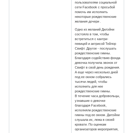
пользователям социальной
сети Facebook с просьбой
помочь им исполнить
некоторые рождественские
желания дочери .
Одно из желаний Дилэйни
состояло в том, чтобы
встретиться с кантри-
певицей и актрисой Тейлор
Свифт. Другое - послушать
рождественские гимны.
Благодаря содействию фонда
девочка получила звонок от
Свифт в свой день рождения.
А еще через несколько дней
под ее окном собрались
тысячи людей, чтобы
исполнить для нее
рождественские гимны.
В течение часа добровольцы,
узнавшие о девочке
благодаря Facebook,
исполняли рождественские
гимны под ее окном. Дилэйни
слушала их, лежа в своей
кровати. По оценкам
организаторов мероприятия,