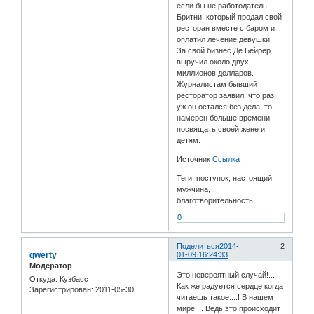
если бы не работодатель
Бритни, который продал свой
ресторан вместе с баром и
оплатил лечение девушки.
За свой бизнес Де Бейрер
выручил около двух
миллионов долларов.
Журналистам бывший
ресторатор заявил, что раз
уж он остался без дела, то
намерен больше времени
посвящать своей жене и
детям.
Источник
Ссылка
Теги: поступок, настоящий
мужчина,
благотворительность
0
Поделиться
2014-
2
qwerty
01-09 16:24:33
Модератор
Это невероятный случай!...
Откуда:
Кузбасс
Как же радуется сердце когда
Зарегистрирован
: 2011-05-30
читаешь такое....! В нашем
мире.... Ведь это происходит