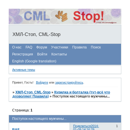
ХМЛ-Стоп, CML-Stop
О нас
FAQ
Форум
Участники
Правила
Поиск
Регистрация
Войти
Контакты
English (Google translation)
Активные темы
Привет, Гость!
Войдите
или
зарегистрируйтесь
.
»
ХМЛ-Стоп, CML-Stop
»
Курилка и болталка (тут-всё что
дозволяют Правила)
»
Поступок настоящего мужчины...
Страница:
1
Поступок настоящего мужчины...
Поделиться
2014-
1
RAF
01-09 14:16:29