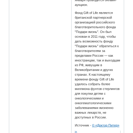
января проводится онлайн-
аукцион.
Фонд Gift of Life является
британской партнерской
организацией российского
благотворительного фонда
"Подари жизнь". Он был
основан в 2011 году, чтобы
дать возможность фонду
"Подари жизнь" обратиться к
благотворителям за
пределами России — как
иностранцам, так и выходцам
из РФ, живущим в
Великобритании и других
странах. К настоящему
времени фонду Gift of Life
удалось собрать более
миллиона фунтов стерлингов
для покупки детям с
онкологическими и
онкогематологическими
заболеваниями жизненно
важных лекарств, не
доступных в России.
Источник -
© «Доктор Питер»
0