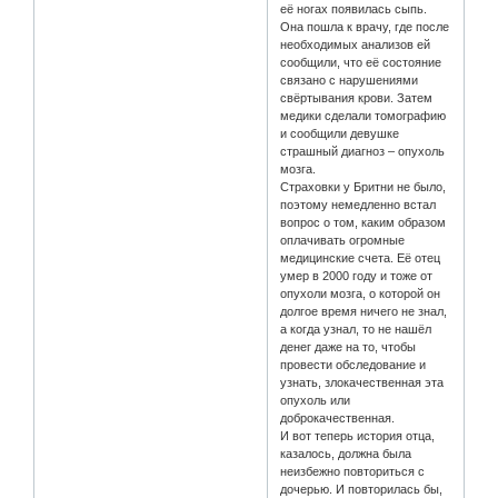
её ногах появилась сыпь.
Она пошла к врачу, где после
необходимых анализов ей
сообщили, что её состояние
связано с нарушениями
свёртывания крови. Затем
медики сделали томографию
и сообщили девушке
страшный диагноз – опухоль
мозга.
Страховки у Бритни не было,
поэтому немедленно встал
вопрос о том, каким образом
оплачивать огромные
медицинские счета. Её отец
умер в 2000 году и тоже от
опухоли мозга, о которой он
долгое время ничего не знал,
а когда узнал, то не нашёл
денег даже на то, чтобы
провести обследование и
узнать, злокачественная эта
опухоль или
доброкачественная.
И вот теперь история отца,
казалось, должна была
неизбежно повториться с
дочерью. И повторилась бы,