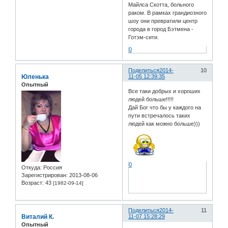
Майлса Скотта, больного
раком. В рамках грандиозного
шоу они превратили центр
города в город Бэтмена -
Готэм-сити.
0
Поделиться
2014-
10
Юленька
11-05 12:39:35
Опытный
Все таки добрых и хороших
людей больше!!!!!
Дай Бог что бы у каждого на
пути встречалось таких
людей как можно больше)))
0
Откуда:
Россия
Зарегистрирован
: 2013-08-06
Возраст:
43
[1982-09-14]
Поделиться
2014-
11
Виталий К.
11-07 15:28:29
Опытный