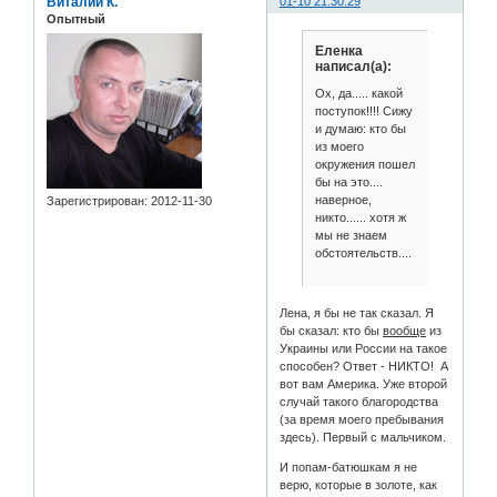
Виталий К.
01-10 21:30:29
Опытный
Еленка
написал(а):
Ох, да..... какой
поступок!!!! Сижу
и думаю: кто бы
из моего
окружения пошел
бы на это....
наверное,
Зарегистрирован
: 2012-11-30
никто...... хотя ж
мы не знаем
обстоятельств....
Лена, я бы не так сказал. Я
бы сказал: кто бы
вообще
из
Украины или России на такое
способен? Ответ - НИКТО! А
вот вам Америка. Уже второй
случай такого благородства
(за время моего пребывания
здесь). Первый с мальчиком.
И попам-батюшкам я не
верю, которые в золоте, как