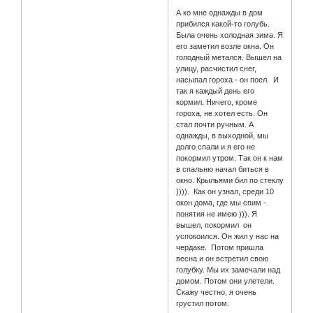
А ко мне однажды в дом
прибился какой-то голубь.
Была очень холодная зима. Я
его заметил возле окна. Он
голодный метался. Вышел на
улицу, расчистил снег,
насыпал гороха - он поел. И
так я каждый день его
кормил. Ничего, кроме
гороха, не хотел есть. Он
стал почти ручным. А
однажды, в выходной, мы
долго спали и я его не
покормил утром. Так он к нам
в спальню начал биться в
окно. Крыльями бил по стеклу
)))). Как он узнал, среди 10
окон дома, где мы спим -
понятия не имею ))). Я
вышел, покормил он
успокоился. Он жил у нас на
чердаке. Потом пришла
весна и он встретил свою
голубку. Мы их замечали над
домом. Потом они улетели.
Скажу честно, я очень
грустил потом.