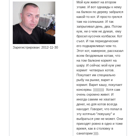
Мой кум живет на втором
этаже. И вот однажды к нему
на балкон по дереву забрался
какой-то кот. И просто грелся
там на солнышке. И так
запрыгивал день, два. Потом
кум, ни о чем не думая, ему
бросил кусочек колбаски. Кот
съел. И так периодические
его подкармливал чем-то.
Зарегистрирован
: 2012-11-30
Этот кот, наверное, рассказал
всем бездомным котам, что
на том балконе кормят на
шару. И сейчас мой кум уже
кормит четверых котов.
Покупает им специально
рыбу на рынке, варит и
кормит. Варит кашу, покупает
консервы. ))))))))) Хотя сам
очень скромно живет. И
иногда самим не хватает
денег, но для котов всегда
находит. Говорит, что попал в
эту котячью "ловушку" и
выбраться уже не может. Они
приходят ровно в одно и тоже
время, как в столовку в
санатории )))).