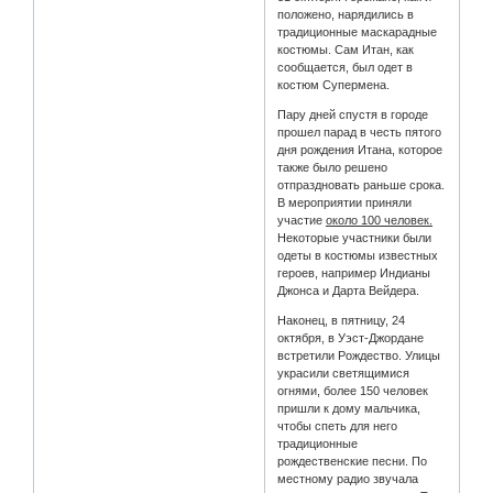
положено, нарядились в
традиционные маскарадные
костюмы. Сам Итан, как
сообщается, был одет в
костюм Супермена.
Пару дней спустя в городе
прошел парад в честь пятого
дня рождения Итана, которое
также было решено
отпраздновать раньше срока.
В мероприятии приняли
участие
около 100 человек.
Некоторые участники были
одеты в костюмы известных
героев, например Индианы
Джонса и Дарта Вейдера.
Наконец, в пятницу, 24
октября, в Уэст-Джордане
встретили Рождество. Улицы
украсили светящимися
огнями, более 150 человек
пришли к дому мальчика,
чтобы спеть для него
традиционные
рождественские песни. По
местному радио звучала