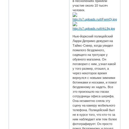
в песнопениях приняли
участие около 10 тысяч
человек.
Нью-йоркский полицейский
Ларри Депримо дежурил на
Таймс-Сквер, когда увидел
пожилого бездомного,
сидящего на тротуаре у
обувного магазина. Он
поговорил с ним, узнал какой
у того размер, отошел, а
через некоторое время
вернулся с новыми зимними
ботинками и носками, и помог
бездомному их надеть. Все
это произошло на глазах
сотрудницы офиса шерифа.
Она незаметно сняла эту
сцену на камеру мобильного
телефона. Полицейский был
не в курсе того, что кто-то за
ним наблюдает или тем более
фотографирует. Он просто
помог бездомному и пошел