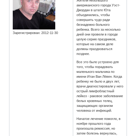
Жители небольшого
американского города Уэст-
Джордан в штате Юта
объединились, чтобы
совершить чудо ради
безнадежно больного
ребенка. Всего за несколько
Зарегистрирован
: 2012-11-30
дней они провели в городе
целую серию праздников,
которые на самом деле
должны праздноваться
позднее.
Все это было устроено для
того, чтобы порадовать
маленького мальчика по
имени Итан Ван Лёвен. Когда
ребенку не было и двух лет,
врачи диагностировали у него
острый лимфобластный
лейкоз - раковое заболевание
белых кровяных телец,
защищающих организм
человека от инфекций.
Начатое лечение помогло, в
ноябре прошлого года
произошла ремиссия, но
затем болезнь вернулась,