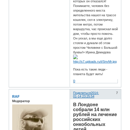
которых он отказался!
Понимаете, человек без
определенного места
жительства нашел на трассе
кошелек, сел в электричку,
потом метро, потом
маршрутка, час проискал мой
дом, чтобы просто помочь.
Он уехал, а мы еще долго
стояли и думали об этом
простом Человеке с Большой
буквы!» Ирина Демидова
Пока есть такие люди -
планета будет жить!
0
Поделиться
2014-
7
RAF
01-14 23:25:54
Модератор
В Лондоне
собрали 14 млн
рублей на лечение
российских
онкобольных
детей