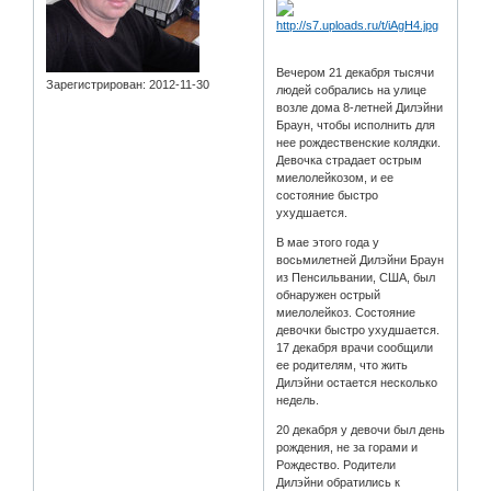
Вечером 21 декабря тысячи
Зарегистрирован
: 2012-11-30
людей собрались на улице
возле дома 8-летней Дилэйни
Браун, чтобы исполнить для
нее рождественские колядки.
Девочка страдает острым
миелолейкозом, и ее
состояние быстро
ухудшается.
В мае этого года у
восьмилетней Дилэйни Браун
из Пенсильвании, США, был
обнаружен острый
миелолейкоз. Состояние
девочки быстро ухудшается.
17 декабря врачи сообщили
ее родителям, что жить
Дилэйни остается несколько
недель.
20 декабря у девочи был день
рождения, не за горами и
Рождество. Родители
Дилэйни обратились к