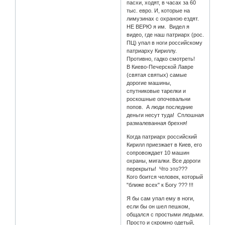
пасхи, ходят, в часах за 60
тыс. евро. И, которые на
лимузинах с охраною ездят.
НЕ ВЕРЮ я им. Видел я
видео, где наш патриарх (рос.
ПЦ) упал в ноги российскому
патриарху Кириллу.
Противно, гадко смотреть!
В Киево-Печерской Лавре
(святая святых) самые
дорогие машины,
спутниковые тарелки и
роскошные опочевальни
попов. А люди последние
деньги несут туда! Сплошная
размалеванная брехня!
Когда патриарх российский
Кирилл приезжает в Киев, его
сопровождает 10 машин
охраны, мигалки. Все дороги
перекрыты! Что это???
Кого боится человек, который
"ближе всех" к Богу ??? !!!
Я бы сам упал ему в ноги,
если бы он шел пешком,
общался с простыми людьми.
Просто и скромно одетый,