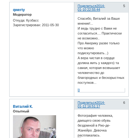
Поделиться
2014-
5
qwerty
01-10 22:55:44
Модератор
Спасибо, Виталий за Ваше
Откуда:
Кузбасс
мнение!...
Зарегистрирован
: 2011-05-30
И ведь трудно с Вами не
согласиться.... Практически
не возможно..
Про Америку разве только
что можно
подискутировать...)
А вера чистая в сердце
должна жить у каждого) та
самая, которая возвышает
человечество до
благородных и бескорыстных
поступков...
0
Поделиться
2014-
6
Виталий К.
01-12 16:51:17
Опытный
Фотография человека,
дающего свою обувь
бездомной в Рио-де-
Жанейро. Девочка
расплакалась.