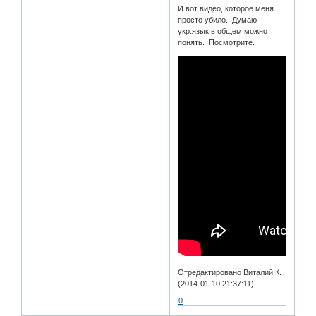
И вот видео, которое меня
просто убило. Думаю
укр.язык в общем можно
понять. Посмотрите.
Отредактировано Виталий К.
(2014-01-10 21:37:11)
0