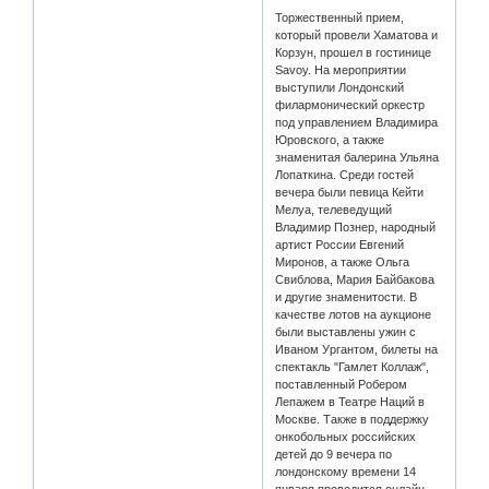
Торжественный прием,
который провели Хаматова и
Корзун, прошел в гостинице
Savoy. На мероприятии
выступили Лондонский
филармонический оркестр
под управлением Владимира
Юровского, а также
знаменитая балерина Ульяна
Лопаткина. Среди гостей
вечера были певица Кейти
Мелуа, телеведущий
Владимир Познер, народный
артист России Евгений
Миронов, а также Ольга
Свиблова, Мария Байбакова
и другие знаменитости. В
качестве лотов на аукционе
были выставлены ужин с
Иваном Ургантом, билеты на
спектакль "Гамлет Коллаж",
поставленный Робером
Лепажем в Театре Наций в
Москве. Также в поддержку
онкобольных российских
детей до 9 вечера по
лондонскому времени 14