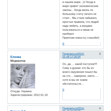
в нашем мире...))! Когда в
мире правят экономические
законы... Когда жизнь по
большому счету ничего не
стоит... Мы стали забывать
простые правила, что людей
надо любить, а вещами
пользоваться и никак не
наоборот.
Приятная новость) спасибо!)
0
Поделиться
2014-
3
Еленка
01-09 17:26:04
Модератор
Ох, да..... какой поступок!!!!
Сижу и думаю: кто бы из
моего окружения пошел бы
на это.... наверное, никто......
хотя ж мы не знаем
обстоятельств....
0
Откуда:
Украина
Зарегистрирован
: 2012-01-18
Поделиться
2014-
4