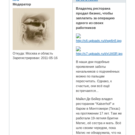
Модератор
Владелец ресторана
продал бизнес, чтобы
заплатить за операцию
одного из своих
работников
Откуда:
Москва и область
Зарегистрирован
: 2011-05-16
В наши дни подобные
проявления заботы
начальников о подчинённых
можно по пальцам
пересчитать. Однако, к
счастью, они всё ещё
встречаются...
Майкл Де Бейер владел
рестораном “Kaiserhof” и
баром в Монтгомери (Техас)
на протяжении 17 лет. Там же
работали 19-летняя Бритни
Матис, её сестра и мать. Всё
шло своим чередом, пока
Матис не обнаружила, что на