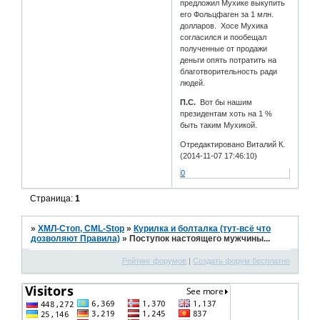
предложил Мухике выкупить
его Фольцфаген за 1 млн.
долларов. Хосе Мухика
согласился и пообещал
полученные от продажи
деньги опять потратить на
благотворительность ради
людей.
П.С.
Вот бы нашим
президентам хоть на 1 %
быть таким Мухикой.
Отредактировано Виталий К.
(2014-11-07 17:46:10)
0
Страница:
1
»
ХМЛ-Стоп, CML-Stop
»
Курилка и болталка (тут-всё что
дозволяют Правила)
»
Поступок настоящего мужчины...
Рейтинг форумов
|
Создать форум бесплатно