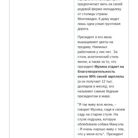
предпочитает жить на своей
родовой ферме неподалеку
от столицы страны
Монтевидео. К дому ведет
лишь одна узкая грунтовая
дорога.
Президент и его жена
выращивают цветы на
продажу. Наемных
работников у них нет. За
столь аскетический стиль
жизни, а также за то, что
президент
Мухика отдает на
благотворительность
около 90% своей зарплаты
(а он получает 12 тыс.
долларов в месяц), его
называют самым бедным
президентом в мире.
"Я так живу всю жизнь, -
говорит Мухика, сидя в своем
саду на старом стуле. На
стуле подушка, которую
облюбовала собака Мануэла.
- Я очень хорошо живу с тем,
что у меня есть". Президент