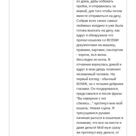
из дома, дабы избежать
пробок, я отправилась за
мамой, для того чтобы потом
вместе отправиться на дачу.
Собрав всех своих самых
любимых воедино я уже была
готова выехать на дачу, как
вдруг я обнаружила что
пропал кошелек со ВСЕМИ
документами на машину,
правами, картами, паспортом
- короче, вся жизнь
бесследно исчезла. В
отчаянии вернулась домой и
вдруг в мою дверь позвонил
незнакомый человек. На
первый взгляд - обычный
БОМЖ, но с ясными добрыми
глазами. Он поздоровался,
представился и после фразы
"Вы наверное с ног
сбились..." протянул мне мой
кошель. Немая сцена. Я
трясущимися руками
начинаю рыться в кошельке и
понимаю, что все на месте и
даже деньги! Мой муж сразу
же протянул ему деньги, от