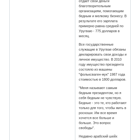
отдает свои деньги
благотворительным
организациям, помогающим
бедным и мелкому бизнесу. В
результате его зарплата
примерно равна средней по
Уругваю - 775 долларов в
месяц.
Все государственные
служащие в Уругвае обязаны
декларировать свои доходы и
личное имущество. В 2010
году имущество президента
состояло из машины
"фольксваген-жук" 1987 года
стоимостью в 1800 долларов.
"Меня называют самым
бедным президентом, но я
себя бедным не чувствую.
Бедные - это те, кто работают
только для того, чтобы жить в
роскоши. Им все время
хочется все больше и
больше. Это вопрос
свободы".
Недавно арабский шейх