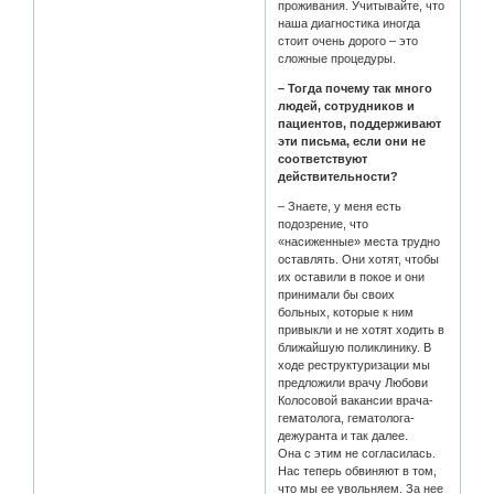
проживания. Учитывайте, что
наша диагностика иногда
стоит очень дорого – это
сложные процедуры.
– Тогда почему так много
людей, сотрудников и
пациентов, поддерживают
эти письма, если они не
соответствуют
действительности?
– Знаете, у меня есть
подозрение, что
«насиженные» места трудно
оставлять. Они хотят, чтобы
их оставили в покое и они
принимали бы своих
больных, которые к ним
привыкли и не хотят ходить в
ближайшую поликлинику. В
ходе реструктуризации мы
предложили врачу Любови
Колосовой вакансии врача-
гематолога, гематолога-
дежуранта и так далее.
Она с этим не согласилась.
Нас теперь обвиняют в том,
что мы ее увольняем. За нее