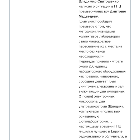
Владимир Святошенко
написал о ситуации в ГНЦ
премьер-министру
Дмитрию
Медведеву
.
Коммунист сообщил
премьеру о том, что
методикой ликвидации
коллективов лабораторий
стало многократное
переселение их с места на
место без явной
необходимости.
Переезды привели к утрате
около 200 единиц
лабораторного оборудования,
как правило, импортного,
сообщает депутат. Был
уничтожен электронный зал,
включающий два импортных
(Япония) электронных
микроскопа, два
ультрамикротома (Швеция),
компьютеры и полностью
оснащенную
фотолабораторию. К
настоящему времени ГНЦ
лишился лучшего в Европе
радиоактивного облучателя, а