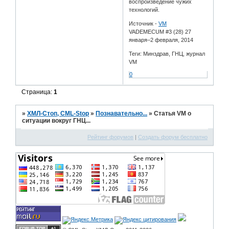
воспроизведение чужих
технологий.
Источник -
VM
VADEMECUM #3 (28) 27
января–2 февраля, 2014
Теги: Минздрав, ГНЦ, журнал
VM
0
Страница:
1
»
ХМЛ-Стоп, CML-Stop
»
Познавательно...
»
Статья VM о
ситуации вокруг ГНЦ...
Рейтинг форумов
|
Создать форум бесплатно