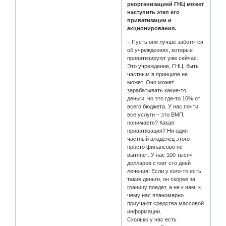
реорганизацией ГНЦ может
наступить этап его
приватизации и
акционирования.
– Пусть они лучше заботятся
об учреждениях, которые
приватизируют уже сейчас.
Это учреждение, ГНЦ, быть
частным в принципе не
может. Оно может
зарабатывать какие-то
деньги, но это где-то 10% от
всего бюджета. У нас почти
все услуги – это ВМП,
понимаете? Какая
приватизация? Ни один
частный владелец этого
просто финансово не
вытянет. У нас 100 тысяч
долларов стоит сто дней
лечения! Если у кого-то есть
такие деньги, он скорее за
границу поедет, а не к нам, к
чему нас планомерно
приучают средства массовой
информации.
Сколько у нас есть