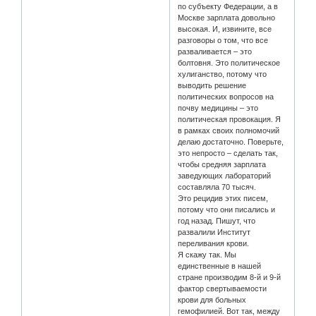
по субъекту Федерации, а в
Москве зарплата довольно
высокая. И, извините, все
разговоры о том, что все
разваливается – это
болтовня. Это политическое
хулиганство, потому что
выводить решение
политических вопросов на
почву медицины – это
политическая провокация. Я
в рамках своих полномочий
делаю достаточно. Поверьте,
это непросто – сделать так,
чтобы средняя зарплата
заведующих лабораторий
составляла 70 тысяч.
Это рецидив этих писем,
потому что они писались и
год назад. Пишут, что
развалили Институт
переливания крови.
Я скажу так. Мы
единственные в нашей
стране производим 8-й и 9-й
фактор свертываемости
крови для больных
гемофилией. Вот так, между