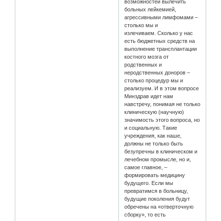
возможностей вылечить
больных лейкемией,
агрессивными лимфомами –
столько мы и
излечиваем. Сколько у нас
есть бюджетных средств на
выполнение трансплантации
костного мозга от
родственных и
неродственных доноров –
столько процедур мы и
реализуем. И в этом вопросе
Минздрав идет нам
навстречу, понимая не только
клиническую (научную)
значимость этого вопроса, но
и социальную. Такие
учреждения, как наше,
должны не только быть
безупречны в клиническом и
лечебном промысле, но и,
самое главное, –
формировать медицину
будущего. Если мы
превратимся в больницу,
будущие поколения будут
обречены на «отверточную
сборку», то есть