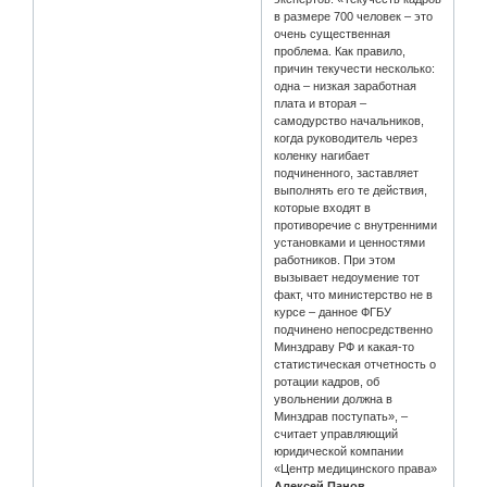
в размере 700 человек – это
очень существенная
проблема. Как правило,
причин текучести несколько:
одна – низкая заработная
плата и вторая –
самодурство начальников,
когда руководитель через
коленку нагибает
подчиненного, заставляет
выполнять его те действия,
которые входят в
противоречие с внутренними
установками и ценностями
работников. При этом
вызывает недоумение тот
факт, что министерство не в
курсе – данное ФГБУ
подчинено непосредственно
Минздраву РФ и какая-то
статистическая отчетность о
ротации кадров, об
увольнении должна в
Минздрав поступать», –
считает управляющий
юридической компании
«Центр медицинского права»
Алексей Панов
.