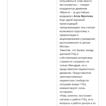
пользоваться этим просто
бесчеловечно, – говорит
координатор движения
«Вместе – за достойную
медицину»
Алла Фролова
.
Еще одной причиной
происходящей
«реорганизации» она считает
возможную подготовку к
приватизации и
акционированию учреждения,
расположенного в центре
Москвы.
Заметим, что баланс между
критикой ГНЦ и
собственными интересами
стремится сохранить не
только Минздрав, но и
представители пациентского
движения. Представители
заинтересованных
пациентских сообществ
ситуацию вокруг ГНЦ
комментируют очень
осторожно.
«Нам, конечно, поступают
сигналы о работе ГНЦ, есть
вопросы к работе центра и по