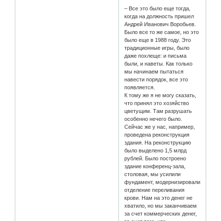
– Все это было еще тогда,
когда на должность пришел
Андрей Иванович Воробьев.
Было все то же самое, но это
было еще в 1988 году. Это
традиционные игры, было
даже похлеще: и письма
были, и наветы. Как только
мы начинаем пытаться
навести порядок, все это
появляется.
К тому же я не могу сказать,
что принял это хозяйство
цветущим. Там разрушать
особенно нечего было.
Сейчас же у нас, например,
проведена реконструкция
здания. На реконструкцию
было выделено 1,5 млрд
рублей. Было построено
здание конференц-зала,
столовая, мы усилили
фундамент, модернизировали
отделение переливания
крови. Нам на это денег не
хватило, но мы заканчиваем
за счет коммерческих денег,