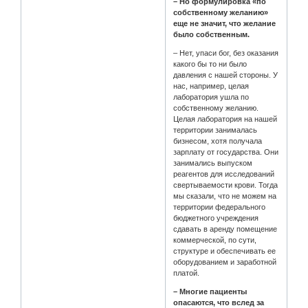
– Но формулировка «по
собственному желанию»
еще не значит, что желание
было собственным.
– Нет, упаси бог, без оказания
какого бы то ни было
давления с нашей стороны. У
нас, например, целая
лаборатория ушла по
собственному желанию.
Целая лаборатория на нашей
территории занималась
бизнесом, хотя получала
зарплату от государства. Они
занимались выпуском
реагентов для исследований
свертываемости крови. Тогда
мы сказали, что не можем на
территории федерального
бюджетного учреждения
сдавать в аренду помещение
коммерческой, по сути,
структуре и обеспечивать ее
оборудованием и заработной
платой.
– Многие пациенты
опасаются, что вслед за