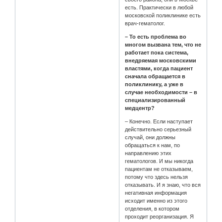
есть. Практически в любой
московской поликлинике есть
врач-гематолог.
– То есть проблема во
многом вызвана тем, что не
работает пока система,
внедряемая московскими
властями, когда пациент
сначала обращается в
поликлинику, а уже в
случае необходимости – в
специализированный
медцентр?
– Конечно. Если наступает
действительно серьезный
случай, они должны
обращаться к нам, по
направлению этих
гематологов. И мы никогда
пациентам не отказываем,
потому что здесь нельзя
отказывать. И я знаю, что вся
негативная информация
исходит именно из этого
отделения, в котором
проходит реорганизация. Я