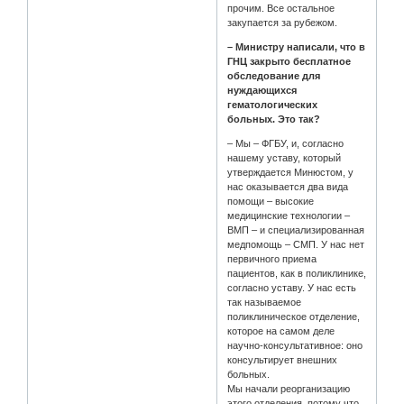
прочим. Все остальное
закупается за рубежом.
– Министру написали, что в
ГНЦ закрыто бесплатное
обследование для
нуждающихся
гематологических
больных. Это так?
– Мы – ФГБУ, и, согласно
нашему уставу, который
утверждается Минюстом, у
нас оказывается два вида
помощи – высокие
медицинские технологии –
ВМП – и специализированная
медпомощь – СМП. У нас нет
первичного приема
пациентов, как в поликлинике,
согласно уставу. У нас есть
так называемое
поликлиническое отделение,
которое на самом деле
научно-консультативное: оно
консультирует внешних
больных.
Мы начали реорганизацию
этого отделения, потому что