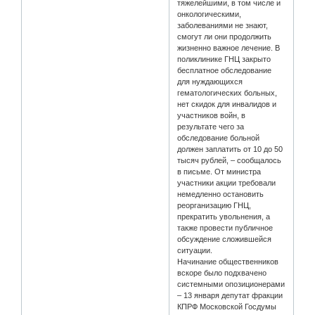
тяжелейшими, в том числе и
онкологическими,
заболеваниями не знают,
смогут ли они продолжить
жизненно важное лечение. В
поликлинике ГНЦ закрыто
бесплатное обследование
для нуждающихся
гематологических больных,
нет скидок для инвалидов и
участников войн, в
результате чего за
обследование больной
должен заплатить от 10 до 50
тысяч рублей, – сообщалось
в письме. От министра
участники акции требовали
немедленно остановить
реорганизацию ГНЦ,
прекратить увольнения, а
также провести публичное
обсуждение сложившейся
ситуации.
Начинание общественников
вскоре было подхвачено
системными опозиционерами
– 13 января депутат фракции
КПРФ Московской Госдумы