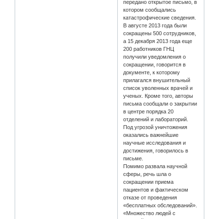
передано открытое письмо, в
котором сообщались
катастрофические сведения.
В августе 2013 года были
сокращены 500 сотрудников,
а 15 декабря 2013 года еще
200 работников ГНЦ
получили уведомления о
сокращении, говорится в
документе, к которому
прилагался внушительный
список уволенных врачей и
ученых. Кроме того, авторы
письма сообщали о закрытии
в центре порядка 20
отделений и лабораторий.
Под угрозой уничтожения
оказались важнейшие
научные исследования и
достижения, говорилось в
письме.
Помимо развала научной
сферы, речь шла о
сокращении приема
пациентов и фактическом
отказе от проведения
«бесплатных обследований».
«Множество людей с