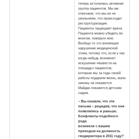
теперь вступилась активная
группа пациентов. Мы им
отвечаем, что мы ее не
увольняем, что происходит
реструктуризация.
Пациенты защищают врача.
Пациента можно убедить во
многом, поверьте мне.
Вообще-то это вопиющее
нарушение медицинской
этики, потому что, если у нас
когда-нибудь возникнет
искушение «вывести на
площадь» пациентов,
которым мы за годы своей
работы подарили жизнь, мало
никому не покажется.
Майдан покажется детским
садом.
– Вы сказали, что эти
письма – рецидив, что они
появлялись и раньше.
Конфликты подобного
рода
возникли с вашим
приходом на должность
гендиректора в 2011 году?