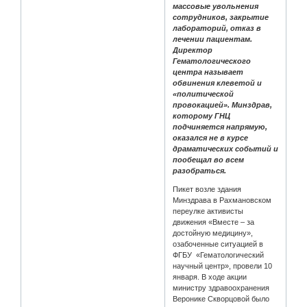
массовые увольнения
сотрудников, закрытие
лабораторий, отказ в
лечении пациентам.
Директор
Гематологического
центра называет
обвинения клеветой и
«политической
провокацией». Минздрав,
которому ГНЦ
подчиняется напрямую,
оказался не в курсе
драматических событий и
пообещал во всем
разобраться.
Пикет возле здания
Минздрава в Рахмановском
переулке активисты
движения «Вместе – за
достойную медицину»,
озабоченные ситуацией в
ФГБУ «Гематологический
научный центр», провели 10
января. В ходе акции
министру здравоохранения
Веронике Скворцовой было