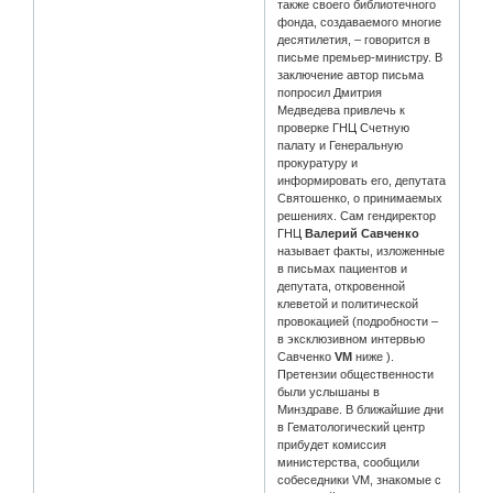
также своего библиотечного
фонда, создаваемого многие
десятилетия, – говорится в
письме премьер-министру. В
заключение автор письма
попросил Дмитрия
Медведева привлечь к
проверке ГНЦ Счетную
палату и Генеральную
прокуратуру и
информировать его, депутата
Святошенко, о принимаемых
решениях. Сам гендиректор
ГНЦ
Валерий Савченко
называет факты, изложенные
в письмах пациентов и
депутата, откровенной
клеветой и политической
провокацией (подробности –
в эксклюзивном интервью
Савченко
VM
ниже ).
Претензии общественности
были услышаны в
Минздраве. В ближайшие дни
в Гематологический центр
прибудет комиссия
министерства, сообщили
собеседники VM, знакомые с