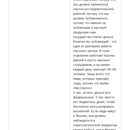
оно должно заниматься
научно-исследовательской
работой, потому что мы
должны публиковаться,
потому что именно за
публикации и научную
продукцию нам
государство платит деньги.
Количество публикаций – это
один из критериев работы
научного центра. В этом
отделении работают восемь
врачей и шесть научных
сотрудников, а на прием
каждый день приходят 50–60
человек. Чаще всего это
люди, которые приходят
сюда, потому что якобы
«бесплатно».
У нас, кстати, деньги все
федеральные. У нас просто
нет бюджетных денег, чтобы
бесплатно консультировать
москвичей. Если люди живут
в Москве, они должны
наблюдаться в
гематологическом медцентре
своего района, они в Москве