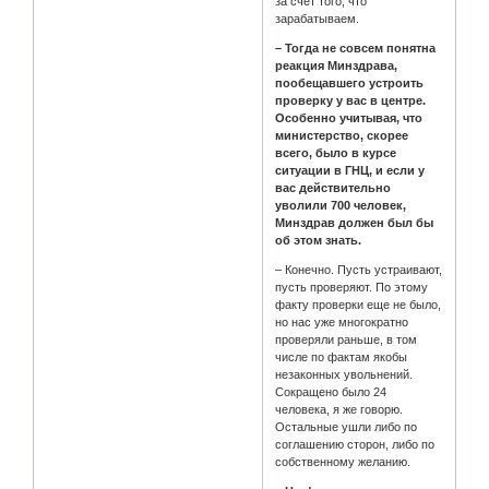
за счет того, что
зарабатываем.
– Тогда не совсем понятна
реакция Минздрава,
пообещавшего устроить
проверку у вас в центре.
Особенно учитывая, что
министерство, скорее
всего, было в курсе
ситуации в ГНЦ, и если у
вас действительно
уволили 700 человек,
Минздрав должен был бы
об этом знать.
– Конечно. Пусть устраивают,
пусть проверяют. По этому
факту проверки еще не было,
но нас уже многократно
проверяли раньше, в том
числе по фактам якобы
незаконных увольнений.
Сокращено было 24
человека, я же говорю.
Остальные ушли либо по
соглашению сторон, либо по
собственному желанию.