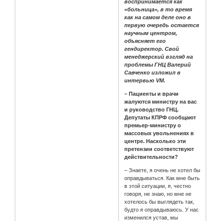
воспринимается как
«больница», в то время
как на самом деле оно в
первую очередь остается
научным центром,
объясняет его
гендиректор. Свой
менеджерский взгляд на
проблемы ГНЦ Валерий
Савченко изложил в
интервью VM.
– Пациенты и врачи
жалуются министру на вас
и руководство ГНЦ.
Депутаты КПРФ сообщают
премьер-министру о
массовых увольнениях в
центре. Насколько эти
претензии соответствуют
действительности?
– Знаете, я очень не хотел бы
оправдываться. Как мне быть
в этой ситуации, я, честно
говоря, не знаю, но мне не
хотелось бы выглядеть так,
будто я оправдываюсь. У нас
изменился устав, мы