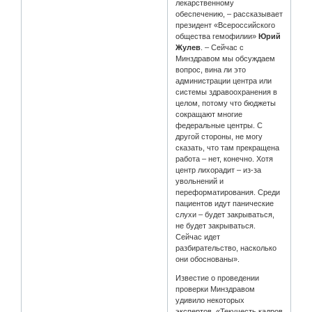
лекарственному
обеспечению, – рассказывает
президент «Всероссийского
общества гемофилии»
Юрий
Жулев
. – Сейчас с
Минздравом мы обсуждаем
вопрос, вина ли это
администрации центра или
системы здравоохранения в
целом, потому что бюджеты
сокращают многие
федеральные центры. С
другой стороны, не могу
сказать, что там прекращена
работа – нет, конечно. Хотя
центр лихорадит – из-за
увольнений и
переформатирования. Среди
пациентов идут панические
слухи – будет закрываться,
не будет закрываться.
Сейчас идет
разбирательство, насколько
они обоснованы».
Известие о проведении
проверки Минздравом
удивило некоторых
экспертов. «Текучесть кадров