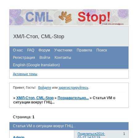
ХМЛ-Стоп, CML-Stop
О нас
FAQ
Форум
Участники
Правила
Поиск
Регистрация
Войти
Контакты
English (Google translation)
Активные темы
Привет, Гость!
Войдите
или
зарегистрируйтесь
.
»
ХМЛ-Стоп, CML-Stop
»
Познавательно...
»
Статья VM о
ситуации вокруг ГНЦ...
Страница:
1
Статья VM о ситуации вокруг ГНЦ...
Поделиться
2014-
1
Admin
01-27 14:52:19