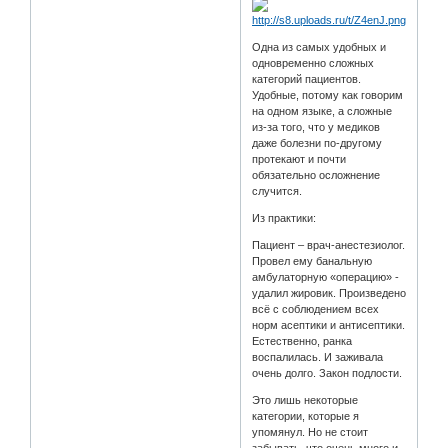
Одна из самых удобных и
одновременно сложных
категорий пациентов.
Удобные, потому как говорим
на одном языке, а сложные
из-за того, что у медиков
даже болезни по-другому
протекают и почти
обязательно осложнение
случится.
Из практики:
Пациент – врач-анестезиолог.
Провел ему банальную
амбулаторную «операцию» -
удалил жировик. Произведено
всё с соблюдением всех
норм асептики и антисептики.
Естественно, ранка
воспалилась. И заживала
очень долго. Закон подлости.
Это лишь некоторые
категории, которые я
упомянул. Но не стоит
забывать, что очень много и