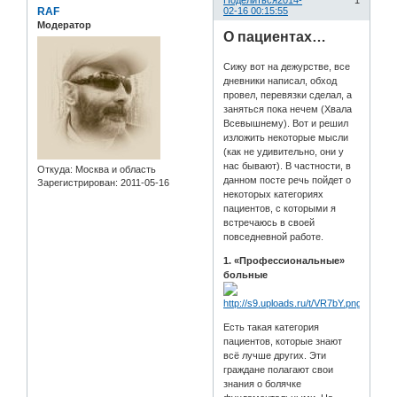
Поделиться
2014-
1
RAF
02-16 00:15:55
Модератор
О пациентах…
Сижу вот на дежурстве, все
дневники написал, обход
провел, перевязки сделал, а
заняться пока нечем (Хвала
Всевышнему). Вот и решил
изложить некоторые мысли
(как не удивительно, они у
нас бывают). В частности, в
Откуда:
Москва и область
данном посте речь пойдет о
Зарегистрирован
: 2011-05-16
некоторых категориях
пациентов, с которыми я
встречаюсь в своей
повседневной работе.
1. «Профессиональные»
больные
Есть такая категория
пациентов, которые знают
всё лучше других. Эти
граждане полагают свои
знания о болячке