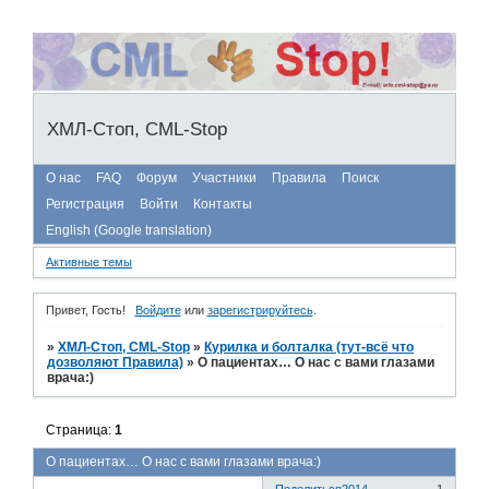
ХМЛ-Стоп, CML-Stop
О нас
FAQ
Форум
Участники
Правила
Поиск
Регистрация
Войти
Контакты
English (Google translation)
Активные темы
Привет, Гость!
Войдите
или
зарегистрируйтесь
.
»
ХМЛ-Стоп, CML-Stop
»
Курилка и болталка (тут-всё что
дозволяют Правила)
»
О пациентах… О нас с вами глазами
врача:)
Страница:
1
О пациентах… О нас с вами глазами врача:)