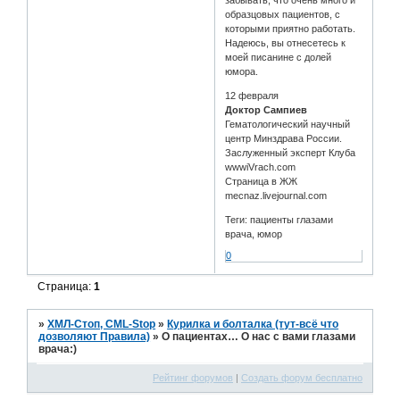
образцовых пациентов, с
которыми приятно работать.
Надеюсь, вы отнесетесь к
моей писанине с долей
юмора.
12 февраля
Доктор Сампиев
Гематологический научный
центр Минздрава России.
Заслуженный эксперт Клуба
wwwiVrach.com
Страница в ЖЖ
mecnaz.livejournal.com
Теги: пациенты глазами
врача, юмор
0
Страница:
1
»
ХМЛ-Стоп, CML-Stop
»
Курилка и болталка (тут-всё что
дозволяют Правила)
»
О пациентах… О нас с вами глазами
врача:)
Рейтинг форумов
|
Создать форум бесплатно