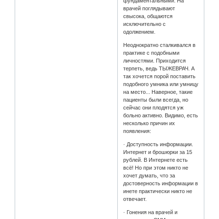
фундаментальными. На
врачей поглядывают
свысока, общаются
исключительно с
одолжением.
Неоднократно сталкивался в
практике с подобными
личностями. Приходится
терпеть, ведь ТЫЖЕВРАЧ. А
так хочется порой поставить
подобного умника или умницу
на место... Наверное, такие
пациенты были всегда, но
сейчас они плодятся уж
больно активно. Видимо, есть
несколько причин их
появления:
· Доступность информации.
Интернет и брошюрки за 15
рублей. В Интернете есть
всё! Но при этом никто не
хочет думать, что за
достоверность информации в
инете практически никто не
отвечает.
· Гонения на врачей и