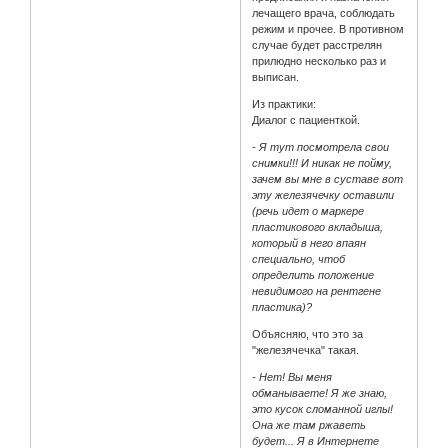
лечащего врача, соблюдать
режим и прочее. В противном
случае будет расстрелян
прилюдно несколько раз и
выписан.
Из практики:
Диалог с пациенткой.
- Я тут посмотрела свои
снимки!!! И никак не пойму,
зачем вы мне в суставе вот
эту железячечку оставили
(речь идет о маркере
пластикового вкладыша,
который в него впаян
специально, чтоб
определить положение
невидимого на рентгене
пластика)?
Объясняю, что это за
"железячечка" такая.
- Нет! Вы меня
обманываете! Я же знаю,
это кусок сломанной иглы!
Она же там ржаветь
будет... Я в Интернете