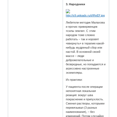
3. Народники
Любители методик Малахова
и прочих приверженцев
«силы земли». С этим
народом тоже сложно
работать – так и норовят
«ввернуть» в терапию какой-
нибудь мудреный сбор или
настой. В основной своей
массе – люди
доброжелательные и
безвредные, но попадаются и
агрессивно настроенные
экземпляры.
Из практики:
У пациента после операции
непонятная локальная
реакция: вокруг шва
покраснение и припухлость.
Сменил растворы, которыми
перевязывал (3 разных
наименования), – без
изменений. Потом случайно