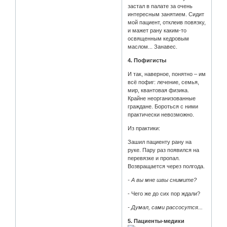
застал в палате за очень
интересным занятием. Сидит
мой пациент, отклеив повязку,
и мажет рану каким-то
освященным кедровым
маслом... Занавес.
4. Пофигисты
И так, наверное, понятно – им
всё пофиг: лечение, семья,
мир, квантовая физика.
Крайне неорганизованные
граждане. Бороться с ними
практически невозможно.
Из практики:
Зашил пациенту рану на
руке. Пару раз появился на
перевязке и пропал.
Возвращается через полгода.
- А вы мне швы снимите?
- Чего же до сих пор ждали?
- Думал, сами рассосутся...
5. Пациенты-медики