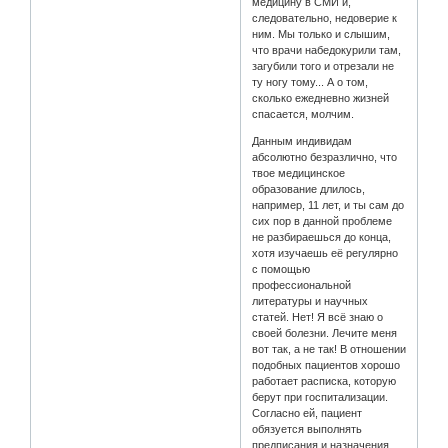
медицину в СМИ и,
следовательно, недоверие к
ним. Мы только и слышим,
что врачи набедокурили там,
загубили того и отрезали не
ту ногу тому... А о том,
сколько ежедневно жизней
спасается, молчим.
Данным индивидам
абсолютно безразлично, что
твое медицинское
образование длилось,
например, 11 лет, и ты сам до
сих пор в данной проблеме
не разбираешься до конца,
хотя изучаешь её регулярно
с помощью
профессиональной
литературы и научных
статей. Нет! Я всё знаю о
своей болезни. Лечите меня
вот так, а не так! В отношении
подобных пациентов хорошо
работает расписка, которую
берут при госпитализации.
Согласно ей, пациент
обязуется выполнять
предписания и назначения