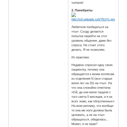
читала!
2. Панибраты
Любители пообщаться на
«ты». Сходу делается
попытка перейти на этот
уровень общения, даже без
спроса. Не стоит этого
делать. Я не позволяю.
Из практики:
Недавно спросил одну свою
пациентку, почему она
обращается к моим коллегам
из отделения N (все старше
меня лет на 20) на «ты». На
что она спокойно ответила:
«Ой, да они меня тащили с
того света 5 месяцев, и я их
всех знаю, как облупленных».
На мою реплику, что вообще-
то она им ноги должна была
целовать, а не на «ты»
обращаться, обиделась...
Может, я не прав?