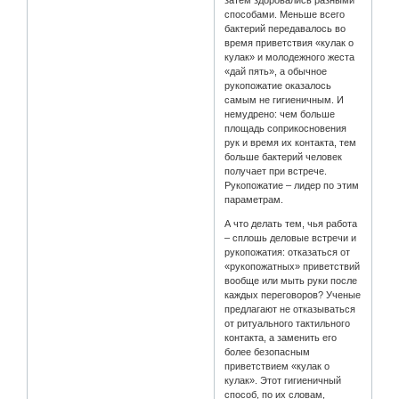
способами. Меньше всего
бактерий передавалось во
время приветствия «кулак о
кулак» и молодежного жеста
«дай пять», а обычное
рукопожатие оказалось
самым не гигиеничным. И
немудрено: чем больше
площадь соприкосновения
рук и время их контакта, тем
больше бактерий человек
получает при встрече.
Рукопожатие – лидер по этим
параметрам.
А что делать тем, чья работа
– сплошь деловые встречи и
рукопожатия: отказаться от
«рукопожатных» приветствий
вообще или мыть руки после
каждых переговоров? Ученые
предлагают не отказываться
от ритуального тактильного
контакта, а заменить его
более безопасным
приветствием «кулак о
кулак». Этот гигиеничный
способ, по их словам,