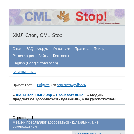
ХМЛ-Стоп, CML-Stop
О нас
FAQ
Форум
Участники
Правила
Поиск
Регистрация
Войти
Контакты
English (Google translation)
Активные темы
Привет, Гость!
Войдите
или
зарегистрируйтесь
.
»
ХМЛ-Стоп, CML-Stop
»
Познавательно...
»
Медики
предлагают здороваться «кулаками», а не рукопожатием
Страница:
1
Медики предлагают здороваться «кулаками», а не
рукопожатием