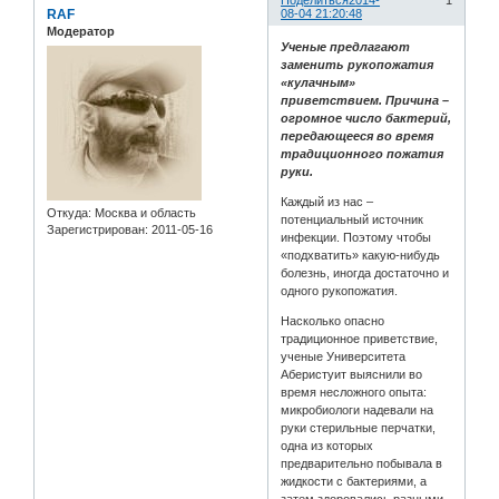
Поделиться
2014-
1
RAF
08-04 21:20:48
Модератор
Ученые предлагают
заменить рукопожатия
«кулачным»
приветствием. Причина –
огромное число бактерий,
передающееся во время
традиционного пожатия
руки.
Каждый из нас –
Откуда:
Москва и область
потенциальный источник
Зарегистрирован
: 2011-05-16
инфекции. Поэтому чтобы
«подхватить» какую-нибудь
болезнь, иногда достаточно и
одного рукопожатия.
Насколько опасно
традиционное приветствие,
ученые Университета
Аберистуит выяснили во
время несложного опыта:
микробиологи надевали на
руки стерильные перчатки,
одна из которых
предварительно побывала в
жидкости с бактериями, а
затем здоровались разными