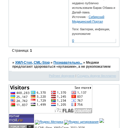
недавно публично
использовали Барак Обама и
Далай-лама.
Источник -
Сибирский
Медицинский Портал
Теги: бактерии, инфекции,
рукопожатие
0
Страница:
1
»
ХМЛ-Стоп, CML-Stop
»
Познавательно...
»
Медики
предлагают здороваться «кулаками», а не рукопожатием
Рейтинг форумов
|
Создать форум бесплатно
© CML-Stop, ХМЛ-Стоп, 2011-2026