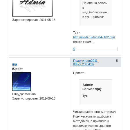
Не спеша роюсь
в
мед.библиотеках,
в т.ч. PubMed:
Зарегистрирован
: 2011-05-13
Тут -
http://medi.ru/doc/047102.htm
ближе к нам...
0
Поделиться
2011-
5
ina
09-27 23:04:07
Юрист
Привет.
Admin
написал(а):
Откуда:
Москва
Тут
Зарегистрирован
: 2011-09-13
Читала ранее этот материал.
Ищу несколько др.формат
методичек, в привязке к
оформлению посыльного