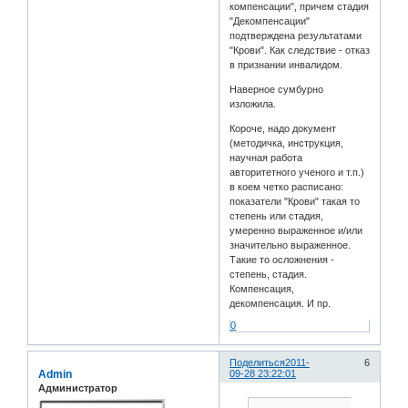
компенсации", причем стадия
"Декомпенсации"
подтверждена результатами
"Крови". Как следствие - отказ
в признании инвалидом.
Наверное сумбурно
изложила.
Короче, надо документ
(методичка, инструкция,
научная работа
авторитетного ученого и т.п.)
в коем четко расписано:
показатели "Крови" такая то
степень или стадия,
умеренно выраженное и/или
значительно выраженное.
Такие то осложнения -
степень, стадия.
Компенсация,
декомпенсация. И пр.
0
Поделиться
2011-
6
Admin
09-28 23:22:01
Администратор