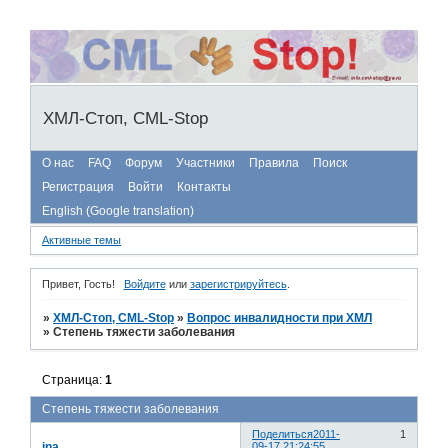
ХМЛ-Стоп, CML-Stop
О нас
FAQ
Форум
Участники
Правила
Поиск
Регистрация
Войти
Контакты
English (Google translation)
Активные темы
Привет, Гость!
Войдите
или
зарегистрируйтесь
.
»
ХМЛ-Стоп, CML-Stop
»
Вопрос инвалидности при ХМЛ
»
Степень тяжести заболевания
Страница:
1
Степень тяжести заболевания
Поделиться
2011-
1
ina
09-17 21:24:55