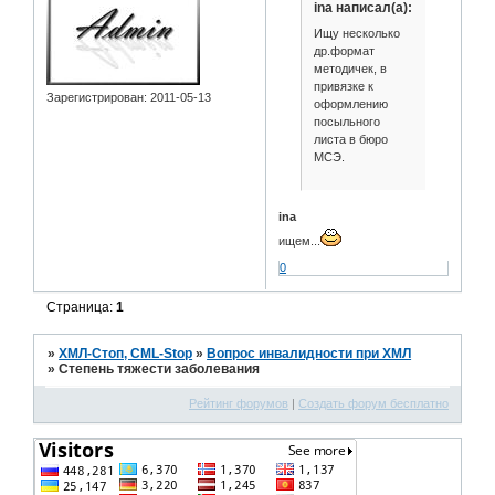
ina написал(а):
Ищу несколько
др.формат
методичек, в
привязке к
Зарегистрирован
: 2011-05-13
оформлению
посыльного
листа в бюро
МСЭ.
ina
ищем...
0
Страница:
1
»
ХМЛ-Стоп, CML-Stop
»
Вопрос инвалидности при ХМЛ
»
Степень тяжести заболевания
Рейтинг форумов
|
Создать форум бесплатно