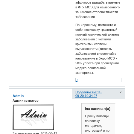
аффторов разрабатываемые
в ФГУ МСЭ для намеренного
занижения степени тяжести
заболевания.
По-хорошему, поможете и
себе, поскольку грамотный
полный клинический диагноз
заболевания с четкими
критериями степени
выраженности (тяжесть
заболевания) внесенный в
направление в бюро МСЭ -
50% успеха при проведении
медико-социальной
экспертизы.
0
Поделиться
2011-
2
Admin
09-20 19:34:27
Администратор
ina написал(а):
Прошу помощи
по поиску
методичек,
инструкций и пр.
Зарегистрирован
: 2011-05-13