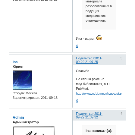
материала
разработанных в
ведущих
медицинских
учреждениях
Ина - ищем...
0
Поделиться
2011-
3
ina
09-22 21:07:25
Юрист
Спасибо.
Не спеша роюсь в
мед.библиотеках, в т.ч.
PubMed:
Откуда:
Москва
http://www.ncbi.nlm.nih.gov/sites/entrez
Зарегистрирован
: 2011-09-13
0
Поделиться
2011-
4
Admin
09-22 21:39:32
Администратор
ina написал(а):