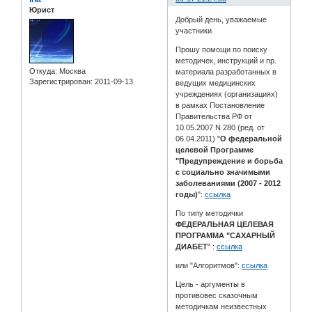
Юрист
Добрый день, уважаемые
участники.
Прошу помощи по поиску
методичек, инструкций и пр.
Откуда:
Москва
материала разработанных в
Зарегистрирован
: 2011-09-13
ведущих медицинских
учреждениях (организациях)
в рамках Постановление
Правительства РФ от
10.05.2007 N 280 (ред. от
06.04.2011) "
О федеральной
целевой Программе
"Предупреждение и борьба
с социально значимыми
заболеваниями (2007 - 2012
годы)
":
ссылка
По типу методички
ФЕДЕРАЛЬНАЯ ЦЕЛЕВАЯ
ПРОГРАММА "САХАРНЫЙ
ДИАБЕТ
" :
ссылка
или "Алгоритмов":
ссылка
Цель - аргументы в
противовес сказочным
методичкам неизвестных