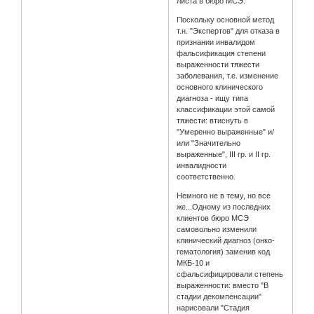
листа в бюро МСЭ.
Поскольку основной метод
т.н. "Экспертов" для отказа в
признании инвалидом
фальсификация степени
выраженности тяжести
заболевания, т.е. изменение
основного клинического
диагноза - ищу типа
классификации этой самой
тяжести: втиснуть в
"Умеренно выраженные" и/
или "Значительно
выраженные", III гр. и II гр.
инвалидности
соответственно.
Немного не в тему, но все
же...Одному из последних
клиентов бюро МСЭ
самовольно изменили
клинический диагноз (онко-
гематология) заменив код
МКБ-10 и
сфальсифицировали степень
выраженности: вместо "В
стадии декомпенсации"
нарисовали "Стадия