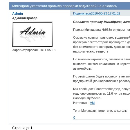
Минздрав ужесточил правила проверки водителей на алкоголь
Admin
Поделиться
2016-03-23 17:01:02
Администратор
Согласно приказу Минздрава, зап
Приказ Минздрава №933н о новом пор
Согласно новым правилам, водителей 
проверка алкотестером проводится дв
без возможности оспорить данные осв
Зарегистрирован
: 2011-05-13
наркотических веществ.
По мнению наркологов, главное в это
выявлять не только алкоголь и нарк
автомобиль.
По этой схеме будут проверять не то
предприятий (по направлению работод
Как сообщает Роспотребнадзор, злоуп
году оно снизилось до 11,6 литра на 
Варвара Фуфаева
Источник -
VM
Теги: Минздрав, водители, алкоголь
0
Страница:
1