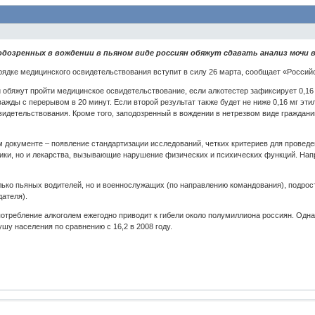
одозренных в вождении в пьяном виде россиян обяжут сдавать анализ мочи 
ядке медицинского освидетельствования вступит в силу 26 марта, сообщает «Российс
обяжут пройти медицинское освидетельствование, если алкотестер зафиксирует 0,16 м
ажды с перерывом в 20 минут. Если второй результат также будет не ниже 0,16 мг эт
идетельствования. Кроме того, заподозренный в вождении в нетрезвом виде граждани
м документе – появление стандартизации исследований, четких критериев для проведе
отики, но и лекарства, вызывающие нарушение физических и психических функций. На
лько пьяных водителей, но и военнослужащих (по направлению командования), подрос
ателя).
отребление алкоголем ежегодно приводит к гибели около полумиллиона россиян. Одна
душу населения по сравнению с 16,2 в 2008 году.