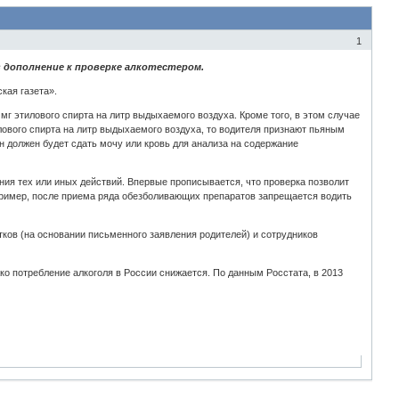
1
в дополнение к проверке алкотестером.
кая газета».
г этилового спирта на литр выдыхаемого воздуха. Кроме того, в этом случае
илового спирта на литр выдыхаемого воздуха, то водителя признают пьяным
н должен будет сдать мочу или кровь для анализа на содержание
ния тех или иных действий. Впервые прописывается, что проверка позволит
пример, после приема ряда обезболивающих препаратов запрещается водить
тков (на основании письменного заявления родителей) и сотрудников
ко потребление алкоголя в России снижается. По данным Росстата, в 2013