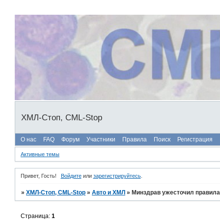
ХМЛ-Стоп, CML-Stop
О нас
FAQ
Форум
Участники
Правила
Поиск
Регистрация
Активные темы
Привет, Гость!
Войдите
или
зарегистрируйтесь
.
»
ХМЛ-Стоп, CML-Stop
»
Авто и ХМЛ
»
Минздрав ужесточил правила
Страница:
1