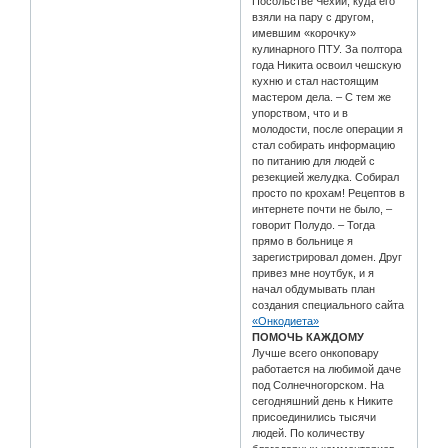
Посольстве Чехии, куда его
взяли на пару с другом,
имевшим «корочку»
кулинарного ПТУ. За полтора
года Никита освоил чешскую
кухню и стал настоящим
мастером дела. – С тем же
упорством, что и в
молодости, после операции я
стал собирать информацию
по питанию для людей с
резекцией желудка. Собирал
просто по крохам! Рецептов в
интернете почти не было, –
говорит Полудо. – Тогда
прямо в больнице я
зарегистрировал домен. Друг
привез мне ноутбук, и я
начал обдумывать план
создания специального сайта
«Онкодиета»
ПОМОЧЬ КАЖДОМУ
Лучше всего онкоповару
работается на любимой даче
под Солнечногорском. На
сегодняшний день к Никите
присоединились тысячи
людей. По количеству