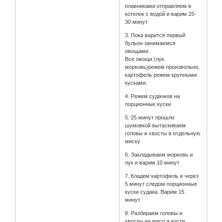
плавниками отправляем в
котелок с водой и варим 25-
30 минут
3. Пока варится первый
бульон занимаемся
овощами.
Все овощи (лук.
морковь)режем произвольно,
картофель режем крупными
кусками.
4. Режем судачков на
порционные куски
5. 25 минут прошло
шумовкой вытаскиваем
головы и хвосты в отдельную
миску.
6. Закладываем морковь и
лук и варим 10 минут
7. Кладем картофель и через
5 минут следом порционные
куски судака. Варим 15
минут.
8. Разбираем головы и
хвосты на мясо и кости.