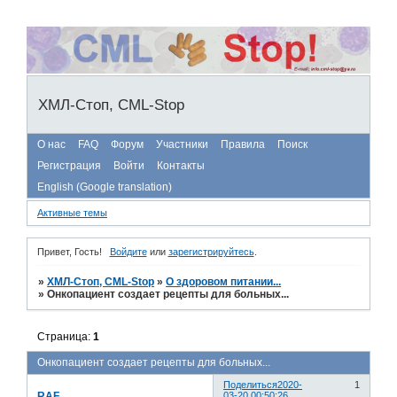
ХМЛ-Стоп, CML-Stop
О нас
FAQ
Форум
Участники
Правила
Поиск
Регистрация
Войти
Контакты
English (Google translation)
Активные темы
Привет, Гость!
Войдите
или
зарегистрируйтесь
.
»
ХМЛ-Стоп, CML-Stop
»
О здоровом питании...
»
Онкопациент создает рецепты для больных...
Страница:
1
Онкопациент создает рецепты для больных...
Поделиться
2020-
1
RAF
03-20 00:50:26