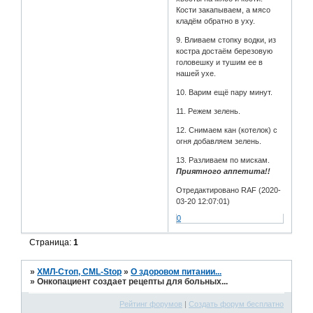
Кости закапываем, а мясо
кладём обратно в уху.
9. Вливаем стопку водки, из
костра достаём березовую
головешку и тушим ее в
нашей ухе.
10. Варим ещё пару минут.
11. Режем зелень.
12. Снимаем кан (котелок) с
огня добавляем зелень.
13. Разливаем по мискам.
Приятного аппетита!!
Отредактировано RAF (2020-
03-20 12:07:01)
0
Страница:
1
»
ХМЛ-Стоп, CML-Stop
»
О здоровом питании...
»
Онкопациент создает рецепты для больных...
Рейтинг форумов
|
Создать форум бесплатно