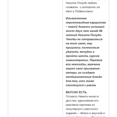
Никита Полудо любит
снимать и готовить на
даче в Подмосковье
Изъязвленная
перстневидная карцинома
– такой диагноз услышал
около двух лет назад 46-
летний Никита Полудо.
Чтобы не отправиться
на тот свет, ему
пришлось полностью
удалить желудок и
пройти шесть курсов
химиотерапии. Пережив
все невзгоды, мужчина
нашел свое призвание:
теперь он создает
необыкновенные блюда
для тех, кто тоже
столкнулся с раком.
ВКУСНО ЕСТЬ
Готовить Никита начал в
детстве, вдохновили его
красивые картинки из
популярного советского
издания – «Книга о вкусной и