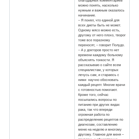
благодарных комментариев
можно понять, насколько
нужным и важным оказалось
начинание.
– Я понял, что единой для
всех диеты быть не может.
Одному мясо можно есть,
другому от него плохо, творог
тоже все поразному
переносят, – говорит Полудо.
– А у докторов просто нет
времени каждому больному
объяснять тонкости. Я
рассказываю о сайте всем
специалистам, у которых
лечусь сам, и стараюсь с
ними научно обосновать
каждый рецепт. Многие врачи
с готовностью помогают.
Кроме того, сейчас
посыпались вопросы по
питанию при других видах
рака, так что впереди
огромная работа по
распределению рецептов по
диагнозам, составлению
меню на неделю и многому
другому. Главное для меня –