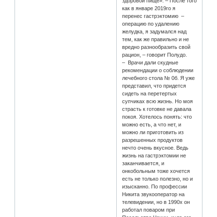
здоровой пище». – После того
как в январе 2019го я
перенес гастрэктомию –
операцию по удалению
желудка, я задумался над
тем, как же правильно и не
вредно разнообразить свой
рацион, – говорит Полудо.
– Врачи дали скудные
рекомендации о соблюдении
лечебного стола № 0б. Я уже
представил, что придется
сидеть на перетертых
супчиках всю жизнь. Но моя
страсть к готовке не давала
покоя. Хотелось понять: что
можно есть, а что нет, и
можно ли приготовить из
разрешенных продуктов
нечто очень вкусное. Ведь
жизнь на гастрэктомии не
заканчивается, и
онкобольным тоже хочется
есть не только полезно, но и
изысканно. По профессии
Никита звукооператор на
телевидении, но в 1990х он
работал поваром при