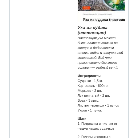
Уха из судака
(настоящая)
Настоящая уха может
быть сварена только на
костре с добавлением
стопки водки и затушенной
головешкой. Всё что
приготовлено без этого
условия — рыбный суп !!!
Ингредиенты
Судачки - 1,5 кг.
Картофель - 800 гр.
Морковь - 2 шт.
Лук репчатый - 2 шт.
Вода - 3 литр.
Листья черемши - 1 пучок
Укроп - 1 пучок
Шаги
1. Потрошим и чистим от
чешуи наших судачков
2. Головы и хвосты с