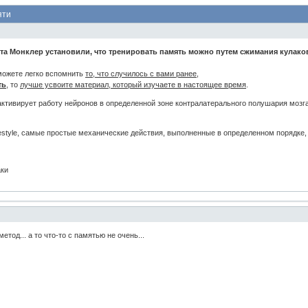
яти
та Монклер установили, что тренировать память можно путем сжимания кулако
можете легко вспомнить
то, что случилось с вами ранее
,
ть
, то
лучше усвоите материал, который изучаете в настоящее время
.
 активирует работу нейронов в определенной зоне контралатерального полушария моз
festyle, самые простые механические действия, выполненные в определенном порядке,
аки
етод... а то что-то с памятью не очень...