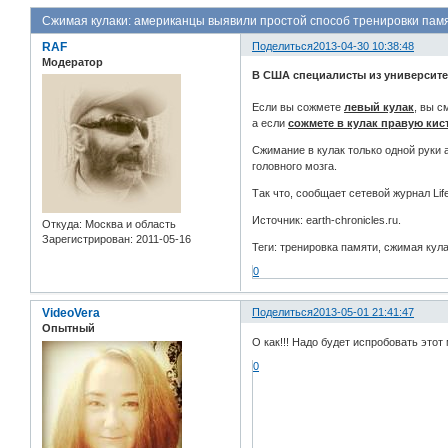
Сжимая кулаки: американцы выявили простой способ тренировки пам
RAF
Поделиться
2013-04-30 10:38:48
Модератор
В США специалисты из университе
Если вы сожмете
левый кулак
, вы с
а если
сожмете в кулак правую кис
Сжимание в кулак только одной руки
головного мозга.
Так что, сообщает сетевой журнал Li
Источник: earth-chronicles.ru.
Откуда:
Москва и область
Зарегистрирован
: 2011-05-16
Теги: тренировка памяти, сжимая кул
0
VideoVera
Поделиться
2013-05-01 21:41:47
Опытный
О как!!! Надо будет испробовать этот м
0