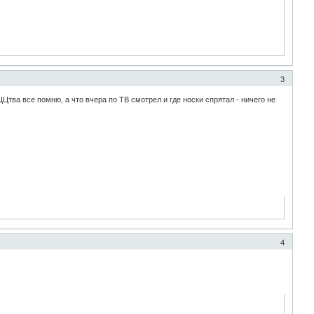
3
Цтва все помню, а что вчера по ТВ смотрел и где носки спрятал - ничего не
4