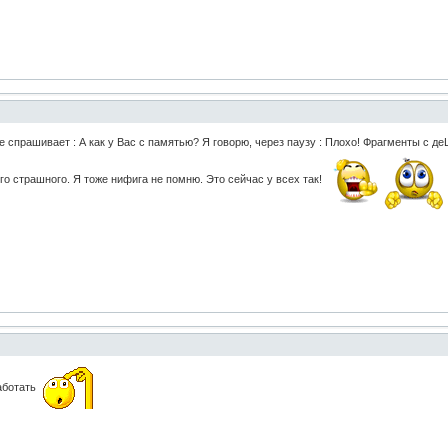
 спрашивает : А как у Вас с памятью? Я говорю, через паузу : Плохо! Фрагменты с деЦ
го страшного. Я тоже нифига не помню. Это сейчас у всех так!
работать