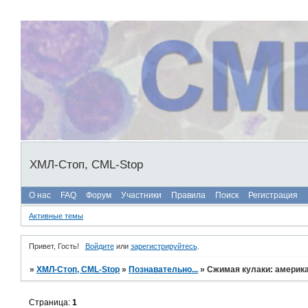
ХМЛ-Стоп, CML-Stop
О нас
FAQ
Форум
Участники
Правила
Поиск
Регистрация
Активные темы
Привет, Гость!
Войдите
или
зарегистрируйтесь
.
»
ХМЛ-Стоп, CML-Stop
»
Познавательно...
»
Сжимая кулаки: америк
Страница:
1