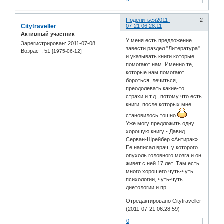
Поделиться
2011-
2
Citytraveller
07-21 06:28:11
Активный участник
У меня есть предложение
Зарегистрирован
: 2011-07-08
завести раздел "Литература"
Возраст:
51
[1975-06-12]
и указывать книги которые
помогают нам. Именно те,
которые нам помогают
бороться, лечиться,
преодолевать какие-то
страхи и т.д., потому что есть
книги, после которых мне
становилось тошно
.
Уже могу предложить одну
хорошую книгу - Давид
Серван-Шрейбер «Антирак».
Ее написал врач, у которого
опухоль головного мозга и он
живет с ней 17 лет. Там есть
много хорошего чуть-чуть
психологии, чуть-чуть
диетологии и пр.
Отредактировано Citytraveller
(2011-07-21 06:28:59)
0