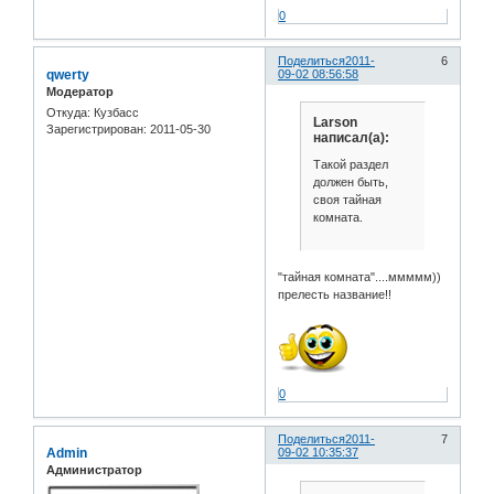
0
Поделиться
2011-
6
qwerty
09-02 08:56:58
Модератор
Откуда:
Кузбасс
Larson
Зарегистрирован
: 2011-05-30
написал(а):
Такой раздел
должен быть,
своя тайная
комната.
"тайная комната"....ммммм))
прелесть название!!
0
Поделиться
2011-
7
Admin
09-02 10:35:37
Администратор