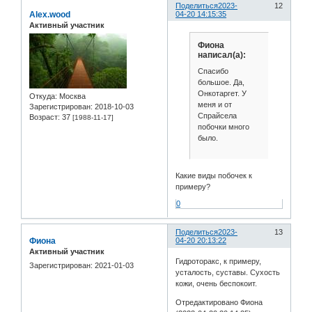
Поделиться
2023-
12
Alex.wood
04-20 14:15:35
Активный участник
Фиона
написал(а):
Спасибо
большое. Да,
Онкотаргет. У
Откуда:
Москва
меня и от
Зарегистрирован
: 2018-10-03
Спрайсела
Возраст:
37
[1988-11-17]
побочки много
было.
Какие виды побочек к
примеру?
0
Поделиться
2023-
13
Фиона
04-20 20:13:22
Активный участник
Гидроторакс, к примеру,
Зарегистрирован
: 2021-01-03
усталость, суставы. Сухость
кожи, очень беспокоит.
Отредактировано Фиона