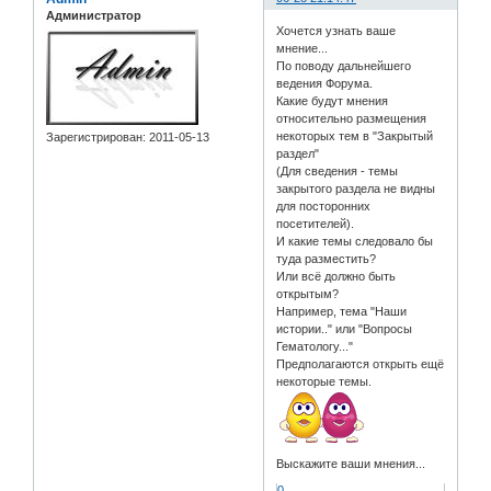
Администратор
Хочется узнать ваше
мнение...
По поводу дальнейшего
ведения Форума.
Какие будут мнения
относительно размещения
некоторых тем в "Закрытый
Зарегистрирован
: 2011-05-13
раздел"
(Для сведения - темы
закрытого раздела не видны
для посторонних
посетителей).
И какие темы следовало бы
туда разместить?
Или всё должно быть
открытым?
Например, тема "Наши
истории.." или "Вопросы
Гематологу..."
Предполагаются открыть ещё
некоторые темы.
Выскажите ваши мнения...
0