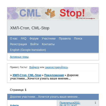
ХМЛ-Стоп, CML-Stop
О нас
FAQ
Форум
Участники
Правила
Поиск
Регистрация
Войти
Контакты
English (Google translation)
Активные темы
Привет, Гость!
Войдите
или
зарегистрируйтесь
.
»
ХМЛ-Стоп, CML-Stop
»
Предложения
»
Дорогие
участники....Хочется узнать ваше мнение...
Страница:
1
Дорогие участники....Хочется узнать ваше мнение...
Поделиться
2011-
1
Admin
06-28 21:14:47