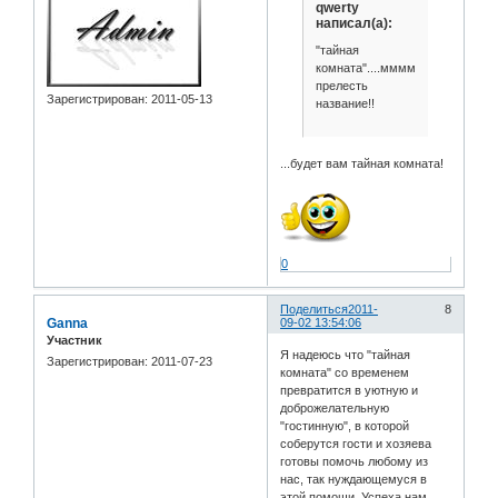
qwerty
написал(а):
"тайная
комната"....ммммм))
прелесть
Зарегистрирован
: 2011-05-13
название!!
...будет вам тайная комната!
0
Поделиться
2011-
8
Ganna
09-02 13:54:06
Участник
Я надеюсь что "тайная
Зарегистрирован
: 2011-07-23
комната" со временем
превратится в уютную и
доброжелательную
"гостинную", в которой
соберутся гости и хозяева
готовы помочь любому из
нас, так нуждающемуся в
этой помощи. Успеха нам