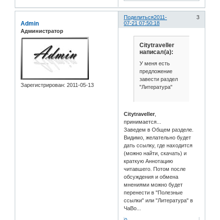
Поделиться
2011-
3
Admin
07-21 07:50:18
Администратор
Citytraveller
написал(а):
У меня есть
предложение
завести раздел
Зарегистрирован
: 2011-05-13
"Литература"
Citytraveller
,
принимается...
Заведем в Общем разделе.
Видимо, желательно будет
дать ссылку, где находится
(можно найти, скачать) и
краткую Аннотацию
читавшего. Потом после
обсуждения и обмена
мнениями можно будет
перенести в "Полезные
ссылки" или "Литература" в
ЧаВо...
0