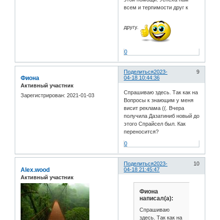
всем и терпимости друг к
другу.
0
Поделиться
2023-
9
Фиона
04-18 10:44:36
Активный участник
Спрашиваю здесь. Так как на
Зарегистрирован
: 2021-01-03
Вопросы к знающим у меня
висит реклама ((. Вчера
получила Дазатиниб новый до
этого Спрайсел был. Как
переносится?
0
Поделиться
2023-
10
Alex.wood
04-18 21:45:47
Активный участник
Фиона
написал(а):
Спрашиваю
здесь. Так как на