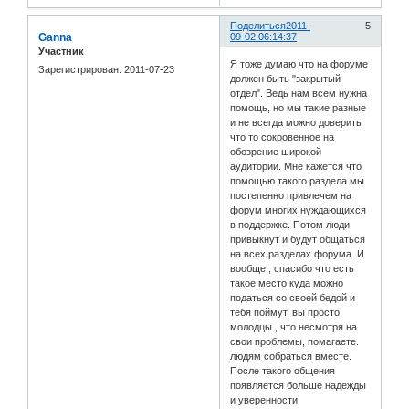
Поделиться
2011-
5
Ganna
09-02 06:14:37
Участник
Я тоже думаю что на форуме
Зарегистрирован
: 2011-07-23
должен быть "закрытый
отдел". Ведь нам всем нужна
помощь, но мы такие разные
и не всегда можно доверить
что то сокровенное на
обозрение широкой
аудитории. Мне кажется что
помощью такого раздела мы
постепенно привлечем на
форум многих нуждающихся
в поддержке. Потом люди
привыкнут и будут общаться
на всех разделах форума. И
вообще , спасибо что есть
такое место куда можно
податься со своей бедой и
тебя поймут, вы просто
молодцы , что несмотря на
свои проблемы, помагаете.
людям собраться вместе.
После такого общения
появляется больше надежды
и уверенности.