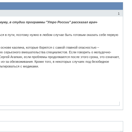
1
му, в студии программы "Утро России" рассказал врач-
ься в пути, поэтому нужно в любом случае быть готовым оказать себе первую
снове каолина, которые борются с самой главной опасностью –
щих серьезного вмешательства специалистов. Если говорить о желудочно-
Сергей Агапкин, если проблемы продолжаются после этого срока, это означает,
 из-за обезвоживания. Кроме того, в некоторых случаях под безобидное
льтироваться с медиками.