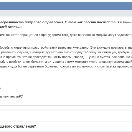
ероятность пищевого отравления. О том, как свести последствия к миниму
гей Агапкин.
или не хотят обращаться к врачу; кроме того, даже вызванные медики могут задержат
рьбы с кишечными расстройствами известны уже давно. Это вяжущие препараты на о
различать случаи, в которых достаточно выпить одну таблетку, от ситуаций, требую
но время: то, что не проходит за шесть-восемь часов, — уже не пустяк. Как пояснил 
орьбу с возбудителем болезни, а ситуация к этому моменту уже становится угрожающей
аться куда более серьезные болезни, поэтому по возможности стоит все же проконсу
9
гапкин, вестиРУ
ищевого отравления?