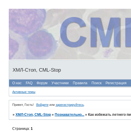
ХМЛ-Стоп, CML-Stop
О нас
FAQ
Форум
Участники
Правила
Поиск
Регистрация
Активные темы
Привет, Гость!
Войдите
или
зарегистрируйтесь
.
»
ХМЛ-Стоп, CML-Stop
»
Познавательно...
»
Как избежать летнего п
Страница:
1