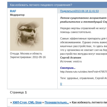
Как избежать летнего пищевого отравления?
RAF
Поделиться
2013-06-18 11:41:53
Модератор
Летом существенно возрастает в
реабилитолог и телеведущий Сер
Нередко жертвы отравлений не могут 
помощь самостоятельно.
Самые эффективные препараты для бо
обезвоживанием. Однако очень важно 
кишечных расстройствах, то здесь важ
что у организма не хватает сил на б
Откуда:
Москва и область
расстройство желудка могут маскиров
Зарегистрирован
: 2011-05-16
Сергей Агапкин
Источник: vesti.ru
Смотрим...
http://www.rutv.ru/video.html?vid=47957
Теги: здоровье, отравления, Сергей А
0
Страница:
1
»
ХМЛ-Стоп, CML-Stop
»
Познавательно...
»
Как избежать летнего п