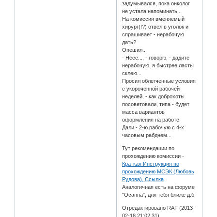
задумывался, пока онколог
не устала напоминать...
На комиссии вменяемый
хирург(!?) отвел в уголок и
спрашивает - нерабочую
дать?
Опешил...
- Неее..., - говорю, - дадите
нерабочую, я быстрее ласты
склею...
Просил облегченные условия
с укороченной рабочей
неделей, - как доброхоты
посоветовали, типа - будет
масса вариантов
оформления на работе.
Дали - 2-ю рабочую с 4-х
часовым рабднем...
Тут рекомендации по
прохождению комиссии -
Краткая Инструкция по
прохождению МСЭК (Любовь
Рудова), Ссылка
Аналогичная есть на форуме
"Осанна", для тебя ближе д.б.
Отредактировано RAF (2013-
02-18 21:02:31)