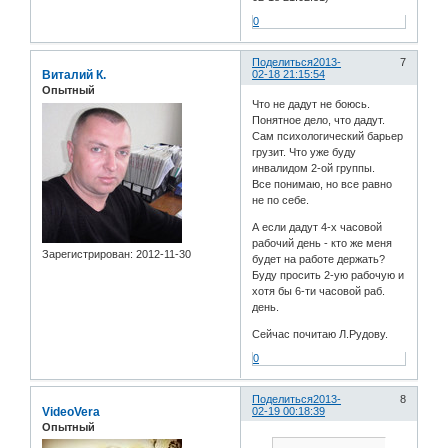
0
Поделиться
2013-
7
Виталий К.
02-18 21:15:54
Опытный
Что не дадут не боюсь.
Понятное дело, что дадут.
Сам психологический барьер
грузит. Что уже буду
инвалидом 2-ой группы.
Все понимаю, но все равно
не по себе.
А если дадут 4-х часовой
рабочий день - кто же меня
Зарегистрирован
: 2012-11-30
будет на работе держать?
Буду просить 2-ую рабочую и
хотя бы 6-ти часовой раб.
день.
Сейчас почитаю Л.Рудову.
0
Поделиться
2013-
8
VideoVera
02-19 00:18:39
Опытный