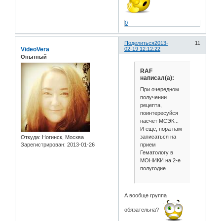
0
Поделиться
2013-
11
VideoVera
02-19 12:12:22
Опытный
RAF
написал(а):
При очередном
получении
рецепта,
поинтересуйся
насчет МСЭК...
И ещё, пора нам
записаться на
Откуда:
Ногинск, Москва
прием
Зарегистрирован
: 2013-01-26
Гематологу в
МОНИКИ на 2-е
полугодие
А вообще группа
обязательна?