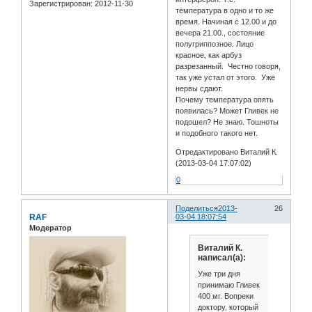
Зарегистрирован
: 2012-11-30
температура в одно и то же
время. Начиная с 12.00 и до
вечера 21.00., состояние
полугриппозное. Лицо
красное, как арбуз
разрезанный. Честно говоря,
так уже устал от этого. Уже
нервы сдают.
Почему температура опять
появилась? Может Гливек не
подошел? Не знаю. Тошноты
и подобного такого нет.
Отредактировано Виталий К.
(2013-03-04 17:07:02)
0
Поделиться
2013-
26
RAF
03-04 18:07:54
Модератор
Виталий К.
написал(а):
Уже три дня
принимаю Гливек
400 мг. Вопреки
доктору, который