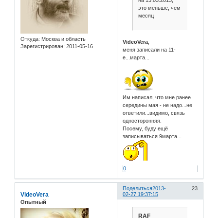
это меньше, чем
месяц
Откуда:
Москва и область
VideoVera
,
Зарегистрирован
: 2011-05-16
меня записали на 11-
е...марта...
Им написал, что мне ранее
середины мая - не надо...не
ответили...видимо, связь
односторонняя.
Посему, буду ещё
записываться 9марта...
0
Поделиться
2013-
23
VideoVera
02-27 19:37:15
Опытный
RAF