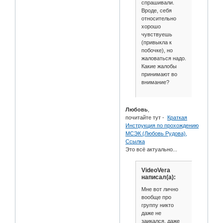
спрашивали.
Вроде, себя
относительно
хорошо
чувствуешь
(привыкла к
побочке), но
жаловаться надо.
Какие жалобы
принимают во
внимание?
Любовь
,
почитайте тут -
Краткая
Инструкция по прохождению
МСЭК (Любовь Рудова),
Ссылка
Это всё актуально...
VideoVera
написал(а):
Мне вот лично
вообще про
группу никто
даже не
заикался, даже