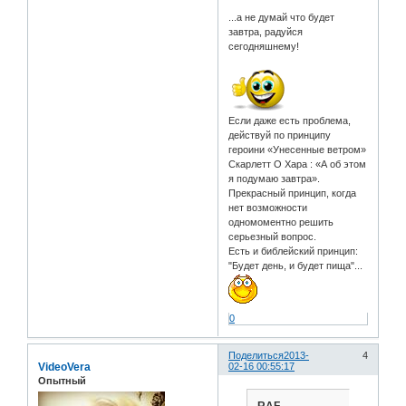
...а не думай что будет
завтра, радуйся
сегодняшнему!
Если даже есть проблема,
действуй по принципу
героини «Унесенные ветром»
Скарлетт О Хара : «А об этом
я подумаю завтра».
Прекрасный принцип, когда
нет возможности
одномоментно решить
серьезный вопрос.
Есть и библейский принцип:
"Будет день, и будет пища"...
0
Поделиться
2013-
4
VideoVera
02-16 00:55:17
Опытный