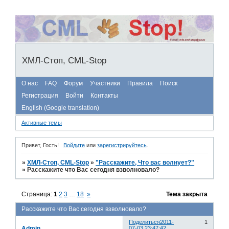
ХМЛ-Стоп, CML-Stop
О нас
FAQ
Форум
Участники
Правила
Поиск
Регистрация
Войти
Контакты
English (Google translation)
Активные темы
Привет, Гость!
Войдите
или
зарегистрируйтесь
.
»
ХМЛ-Стоп, CML-Stop
»
"Расскажите, Что вас волнует?"
»
Расскажите что Вас сегодня взволновало?
Страница:
1
2
3
…
18
»
Тема закрыта
Расскажите что Вас сегодня взволновало?
Поделиться
2011-
1
Admin
07-03 23:47:42