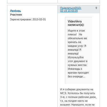
Поделиться
2013-
9
Любовь
02-19 10:43:29
Участник
Зарегистрирован
: 2013-02-01
VideoVera
написал(а):
Ищите в этом
плюсы! Не
обязательно же
кричать на
каждом углу: Я
инвалид! Я
инвалид!
Используйте
этот документ в
нужных местах
Инвалиды к
врачам проходят
без очереди...
И я собираю документы на
МСЭ. Хотелось бы получить
3-ю, с полным рабочим днем,
т.к. на полдня никто не
возьмет. Напишите, если не