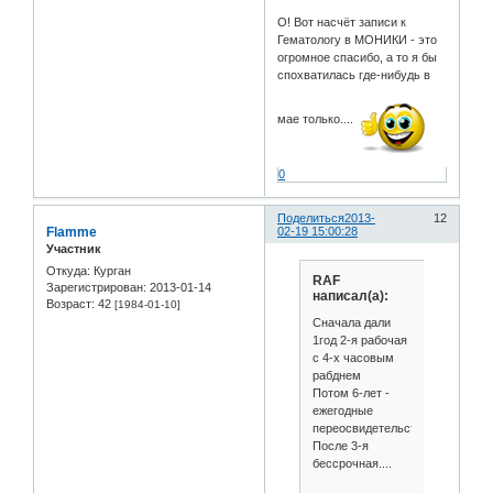
О! Вот насчёт записи к
Гематологу в МОНИКИ - это
огромное спасибо, а то я бы
спохватилась где-нибудь в
мае только....
0
Поделиться
2013-
12
Flamme
02-19 15:00:28
Участник
Откуда:
Курган
RAF
Зарегистрирован
: 2013-01-14
написал(а):
Возраст:
42
[1984-01-10]
Сначала дали
1год 2-я рабочая
с 4-х часовым
рабднем
Потом 6-лет -
ежегодные
переосвидетельствования.
После 3-я
бессрочная....