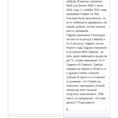
нибудь. В кратце напомню.
Мой сын болен ХМЛ с лета
2011 года. С ноября 2011 года
принимал Гливек по 600,
сначала были результаты, то
есть лейкоциты держались на
одном уровне, потом начали
расти, добавили
Гидрею,примерно 6 месяцев
он пил по 6 капсул Гливека и
по 3 купсулы Гидреи, после
Нового года Гидрею отменили
и оставили 800 Гливека., за
пять дней лейкоциты выросли
до 73, снова принимает по 4
Гидреи и 8 Гливека. Завтра
поедем на прием в область и
я думаю Гливек отменят
совсем Я просто в отчаянии
я понимаю, что Гливек не
помогает, препараты второй
линии как мне сказали
получить невозможно, ТКМ
никто не предлагает. Что нам
делать? Подскажите.
0