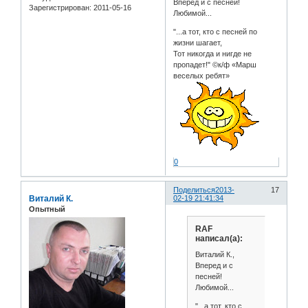
Вперед и с песней!
Зарегистрирован
: 2011-05-16
Любимой...
"...а тот, кто с песней по
жизни шагает,
Тот никогда и нигде не
пропадет!" ©к/ф «Марш
веселых ребят»
0
Поделиться
2013-
17
Виталий К.
02-19 21:41:34
Опытный
RAF
написал(а):
Виталий К.,
Вперед и с
песней!
Любимой...
"...а тот, кто с