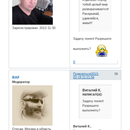
тобой целый мир
разворачивается!
Раскрывай,
удивляйся,
живи!!!
Зарегистрирован
: 2012-11-30
Задачу понял! Разрешите
выполнять?
0
Поделиться
2013-
16
RAF
02-19 21:21:56
Модератор
Виталий К.
написал(а):
Задачу понял!
Разрешите
выполнять?
Виталий К.
,
Откуда:
Москва и область