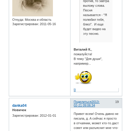
против, то завтра
выложу слова.
Песня
называется - "Я
полюбил тебя,
Откуда:
Москва и область
Зарегистрирован
: 2011-05-16
блюз". И еще
будет видео на
эту песню.
Виталий К.
,
пожалуйста!
В тему "Для души",
например...
0
Поделиться
2013-
19
danka04
02-21 09:06:34
Новичок
Привет всем! Очень давно не
Зарегистрирован
: 2012-01-01
писала, д. А сейчас я просто
в отчаянии, может кто-то даст
совет или разъяснит мне что-