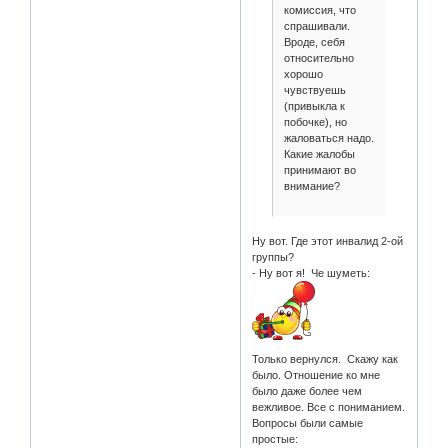
комиссия, что
спрашивали.
Вроде, себя
относительно
хорошо
чувствуешь
(привыкла к
побочке), но
жаловаться надо.
Какие жалобы
принимают во
внимание?
Ну вот. Где этот инвалид 2-ой
группы?
- Ну вот я! Че шуметь:
Только вернулся. Скажу как
было. Отношение ко мне
было даже более чем
вежливое. Все с пониманием.
Вопросы были самые
простые: