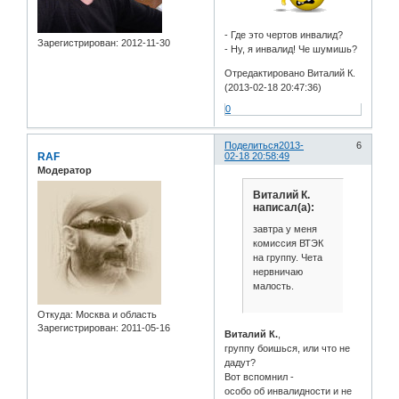
- Где это чертов инвалид?
Зарегистрирован
: 2012-11-30
- Ну, я инвалид! Че шумишь?
Отредактировано Виталий К.
(2013-02-18 20:47:36)
0
Поделиться
2013-
6
RAF
02-18 20:58:49
Модератор
Виталий К.
написал(а):
завтра у меня
комиссия ВТЭК
на группу. Чета
нервничаю
малость.
Откуда:
Москва и область
Зарегистрирован
: 2011-05-16
Виталий К.
,
группу боишься, или что не
дадут?
Вот вспомнил -
особо об инвалидности и не