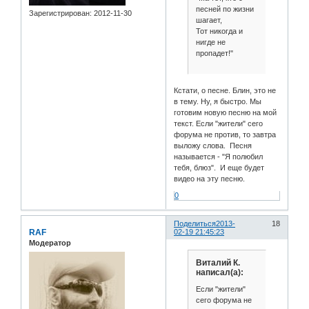
песней по жизни
Зарегистрирован
: 2012-11-30
шагает,
Тот никогда и
нигде не
пропадет!"
Кстати, о песне. Блин, это не
в тему. Ну, я быстро. Мы
готовим новую песню на мой
текст. Если "жители" сего
форума не против, то завтра
выложу слова. Песня
называется - "Я полюбил
тебя, блюз". И еще будет
видео на эту песню.
0
Поделиться
2013-
18
RAF
02-19 21:45:23
Модератор
Виталий К.
написал(а):
Если "жители"
сего форума не