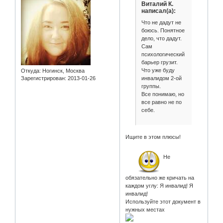
Виталий К.
написал(а):
Что не дадут не
боюсь. Понятное
дело, что дадут.
Сам
психологический
барьер грузит.
Что уже буду
Откуда:
Ногинск, Москва
инвалидом 2-ой
Зарегистрирован
: 2013-01-26
группы.
Все понимаю, но
все равно не по
себе.
Ищите в этом плюсы!
Не
обязательно же кричать на
каждом углу: Я инвалид! Я
инвалид!
Используйте этот документ в
нужных местах