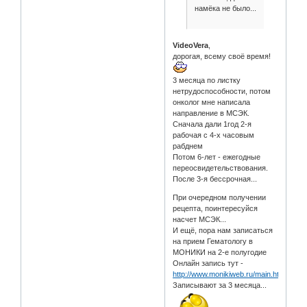
намёка не было...
VideoVera
,
дорогая, всему своё время!
3 месяца по листку
нетрудоспособности, потом
онколог мне написала
направление в МСЭК.
Сначала дали 1год 2-я
рабочая с 4-х часовым
рабднем
Потом 6-лет - ежегодные
переосвидетельствования.
После 3-я бессрочная...
При очередном получении
рецепта, поинтересуйся
насчет МСЭК...
И ещё, пора нам записаться
на прием Гематологу в
МОНИКИ на 2-е полугодие
Онлайн запись тут -
http://www.monikiweb.ru/main.htm
Записывают за 3 месяца...