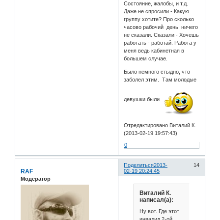
Состояние, жалобы, и т.д.
Даже не спросили - Какую
группу хотите? Про сколько
часово рабочий день ничего
не сказали. Сказали - Хочешь
работать - работай. Работа у
меня ведь кабинетная в
большем случае.
Было немного стыдно, что
заболел этим. Там молодые
девушки были
Отредактировано Виталий К.
(2013-02-19 19:57:43)
0
Поделиться
2013-
14
RAF
02-19 20:24:45
Модератор
Виталий К.
написал(а):
Ну вот. Где этот
инвалид 2-ой