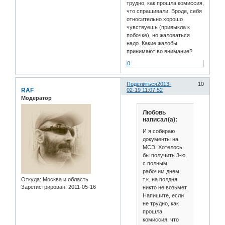
трудно, как прошла комиссия,
что спрашивали. Вроде, себя
относительно хорошо
чувствуешь (привыкла к
побочке), но жаловаться
надо. Какие жалобы
принимают во внимание?
0
Поделиться
2013-
10
RAF
02-19 11:07:52
Модератор
Любовь
написал(а):
И я собираю
документы на
МСЭ. Хотелось
бы получить 3-ю,
с полным
рабочим днем,
т.к. на полдня
Откуда:
Москва и область
Зарегистрирован
: 2011-05-16
никто не возьмет.
Напишите, если
не трудно, как
прошла
комиссия, что