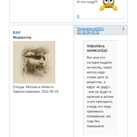
И что тогда?!
0
Поделиться
2013-
3
RAF
02-16 00:42:32
Модератор
VideoVera
написал(а):
Вот мне его
сегодня выдали,
на месяц, через
месяц надо
снова идти за
рецептом, а
вдруг не дадут....
Откуда:
Москва и область
Зарегистрирован
: 2011-05-16
или не будет в
наличии в аптеке
этого препарата,
а ведь его надо
принимать
ближайшие три
года без
перерывов.