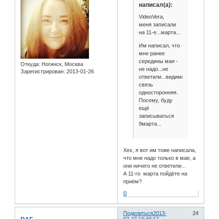
написал(а):
VideoVera,
меня записали
на 11-е...марта...
Им написал, что
мне ранее
середины мая -
Откуда:
Ногинск, Москва
не надо...не
Зарегистрирован
: 2013-01-26
ответили...видимо,
связь
односторонняя.
Посему, буду
ещё
записываться
9марта...
Хех, я вот им тоже написала,
что мне надо только в мае, а
они ничего не ответили...
А 11-го марта пойдёте на
приём?
0
Поделиться
2013-
24
02-27 19:49:17