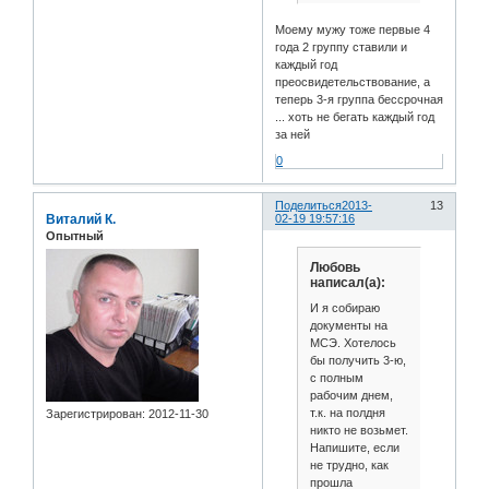
Моему мужу тоже первые 4
года 2 группу ставили и
каждый год
преосвидетельствование, а
теперь 3-я группа бессрочная
... хоть не бегать каждый год
за ней
0
Поделиться
2013-
13
Виталий К.
02-19 19:57:16
Опытный
Любовь
написал(а):
И я собираю
документы на
МСЭ. Хотелось
бы получить 3-ю,
с полным
рабочим днем,
т.к. на полдня
Зарегистрирован
: 2012-11-30
никто не возьмет.
Напишите, если
не трудно, как
прошла