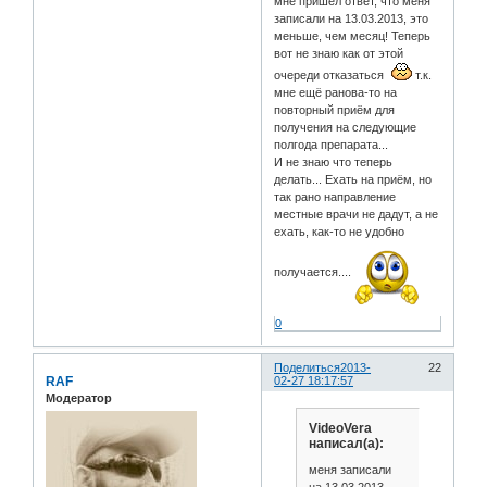
мне пришёл ответ, что меня
записали на 13.03.2013, это
меньше, чем месяц! Теперь
вот не знаю как от этой
очереди отказаться
т.к.
мне ещё ранова-то на
повторный приём для
получения на следующие
полгода препарата...
И не знаю что теперь
делать... Ехать на приём, но
так рано направление
местные врачи не дадут, а не
ехать, как-то не удобно
получается....
0
Поделиться
2013-
22
RAF
02-27 18:17:57
Модератор
VideoVera
написал(а):
меня записали
на 13.03.2013,