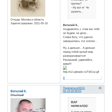
группы?
- Ну вот я! Че
шуметь...
Откуда:
Москва и область
Зарегистрирован
: 2011-05-16
Виталий К.
,
поздравлять с этим мы тебя
не будем, не дело...
Слава Богу, что удачно
завершилась эта эпопея...
Ну, а дальше... А дальше
перед тобой целый мир
разворачивается!
Раскрывай, удивляйся,
живи!!!
0
Поделиться
2013-
15
Виталий К.
02-19 20:39:53
Опытный
RAF
написал(а):
А дальше перед