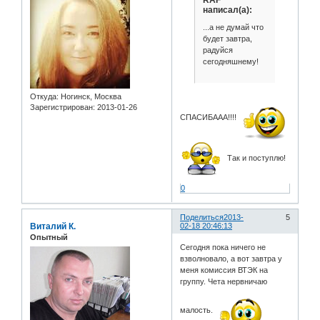
RAF
написал(а):
...а не думай что
будет завтра,
радуйся
сегодняшнему!
Откуда:
Ногинск, Москва
Зарегистрирован
: 2013-01-26
СПАСИБААА!!!!
Так и поступлю!
0
Поделиться
2013-
5
Виталий К.
02-18 20:46:13
Опытный
Сегодня пока ничего не
взволновало, а вот завтра у
меня комиссия ВТЭК на
группу. Чета нервничаю
малость.