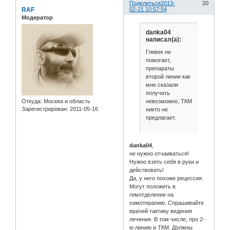
Поделиться
2013-
20
RAF
02-21 10:57:54
Модератор
danka04
написал(а):
Гливек не
помогает,
препараты
второй линии как
мне сказали
получить
невозможно, ТКМ
Откуда:
Москва и область
Зарегистрирован
: 2011-05-16
никто не
предлагает.
danka04
,
не нужно отчаиваться!
Нужно взять себя в руки и
действовать!
Да, у него похоже рецессия.
Могут положить в
гемотделение на
химотерапию. Спрашивайте
врачей тактику ведения
лечения. В том числе, про 2-
ю линию и ТКМ. Должны