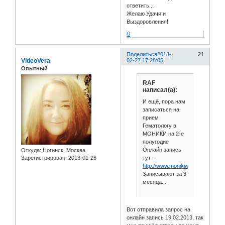
ответить...
Желаю Удачи и
Выздоровления!
0
Поделиться
2013-
21
VideoVera
02-27 17:28:05
Опытный
RAF
написал(а):
И ещё, пора нам
записаться на
прием
Гематологу в
МОНИКИ на 2-е
полугодие
Онлайн запись
Откуда:
Ногинск, Москва
тут -
Зарегистрирован
: 2013-01-26
http://www.monikiweb.ru/main.htm
Записывают за 3
месяца...
Вот отправила запрос на
онлайн запись 19.02.2013, так