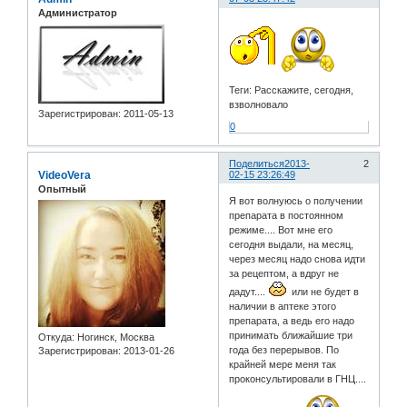
Администратор
Теги: Расскажите, сегодня,
взволновало
Зарегистрирован
: 2011-05-13
0
Поделиться
2013-
2
VideoVera
02-15 23:26:49
Опытный
Я вот волнуюсь о получении
препарата в постоянном
режиме.... Вот мне его
сегодня выдали, на месяц,
через месяц надо снова идти
за рецептом, а вдруг не
дадут....
или не будет в
наличии в аптеке этого
препарата, а ведь его надо
принимать ближайшие три
Откуда:
Ногинск, Москва
года без перерывов. По
Зарегистрирован
: 2013-01-26
крайней мере меня так
проконсультировали в ГНЦ....