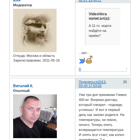
RAF
Модератор
VideoVera
написал(а):
А 11-го марта
пойдёте на
приём?
...нет...
Откуда:
Москва и область
Зарегистрирован
: 2011-05-16
0
Поделиться
2013-
25
Виталий К.
03-04 17:03:02
Опытный
Уже три дня принимаю Гливек
400 мг. Вопреки доктору,
который говорил - подожди,
успеешь! И вот в первый
день как заново родился. Ни
температуры, ни ломок,
ничего. Теперь опять
возвращается температура.
И опять все стает, как колол
интерферон. Т.е.