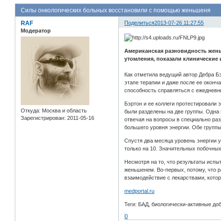
Силы онкологических больных восстановили с помощью женьшеня
RAF
Поделиться
2013-07-26 11:27:55
Модератор
Американская разновидность же
утомления, показали клинические 
Как отметила ведущий автор Дебра Бэ
этапе терапии и даже после ее оконч
способность справляться с ежеднев
Бэртон и ее коллеги протестировали
Откуда:
Москва и область
были разделены на две группы. Одна 
Зарегистрирован
: 2011-05-16
отвечая на вопросы в специально раз
большего уровня энергии. Обе группы
Спустя два месяца уровень энергии у
только на 10. Значительных побочны
Несмотря на то, что результаты исп
женьшенем. Во-первых, потому, что р
взаимодействие с лекарствами, котор
medportal.ru
Теги: БАД, биологически-активные доб
0