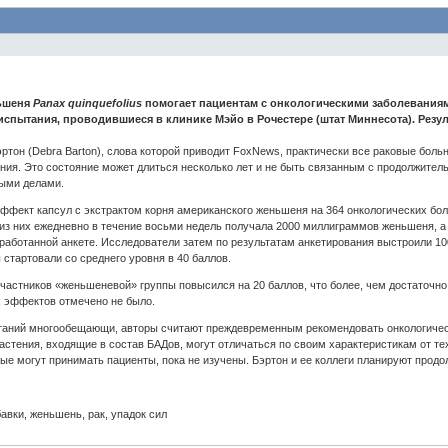
ньшеня
Panax quinquefolius
помогает пациентам с онкологическими заболеваниям
испытания, проводившиеся в клинике Мэйо в Рочестере (штат Миннесота). Рез
ртон (Debra Barton), слова которой приводит FoxNews, практически все раковые больны
ания. Это состояние может длиться несколько лет и не быть связанным с продолжитель
ными делами.
 эффект капсул с экстрактом корня американского женьшеня на 364 онкологических б
из них ежедневно в течение восьми недель получала 2000 миллиграммов женьшеня, а 
работанной анкете. Исследователи затем по результатам анкетирования выстроили 10
 стартовали со среднего уровня в 40 баллов.
частников «женьшеневой» группы повысился на 20 баллов, что более, чем достаточно д
х эффектов отмечено не было.
ытаний многообещающи, авторы считают преждевременным рекомендовать онкологиче
астения, входящие в состав БАДов, могут отличаться по своим характеристикам от те
ые могут принимать пациенты, пока не изучены. Бэртон и ее коллеги планируют продо
авки, женьшень, рак, упадок сил