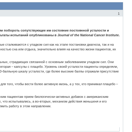
1
и побороть сопутствующее им состояние постоянной усталости и
ультаты испытаний опубликованы в
Journal of the National Cancer Institute
.
е сталкиваются с упадком сил как на этапе постановки диагноза, так и на
ностью сна или отдыха, значительно влияя на качество жизни пациентов, их
ольных, страдающих связанной с основным заболеванием упадком сил. Они
вторая – капсулы с плацебо. Уровень своей усталости пациенты определяли,
0-балльную шкалу усталости, где более высокие баллы отражали присутствие
ля того, чтобы вести более активную жизнь, а у тех, кто принимал плацебо –
ским пациентам прием биологически-активных добавок с американским
х, что испытывались, а во-вторых, механизм действия женьшеня и его
лжить работу в этом направлении.