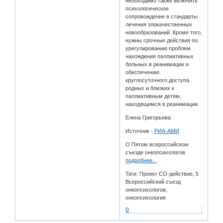
необходимо также включить
психологическое
сопровождение в стандарты
лечения злокачественных
новообразований. Кроме того,
нужны срочные действия по
урегулированию проблем
нахождения паллиативных
больных в реанимации и
обеспечению
круглосуточного доступа
родных и близких к
паллиативным детям,
находящимся в реанимации.
Елена Григорьева
Источник -
РИА-АМИ
О Пятом всероссийском
съезде онкопсихологов
подробнее...
Теги: Проект СО-действие, 5
Всероссийский съезд
онкопсихологов,
онкопсихология
0