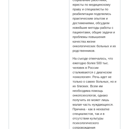
юристы по медицинскому
праву и специалисты по
реабилитации поделились
практическим опытом и
достижениями, обсудили
новейшие методы работы с
пациентами, общие задачи и
проблемы повышения
качества жизни
онкологических больных и их
родственников.
На съезде отмечалось, что
ежегодно более 500 тыс.
человек в России
сталкиваются с диагнозом
«онкология». Речь идет не
только о самих больных, но и
их близких. Всем им
необходима помощь
онкопсихологов, однако
получить ее может лишь
малая часть нуждающихся.
Причина - как в нехватке
специалистов, так и в
отсутствии культуры
психологического
сопровождения