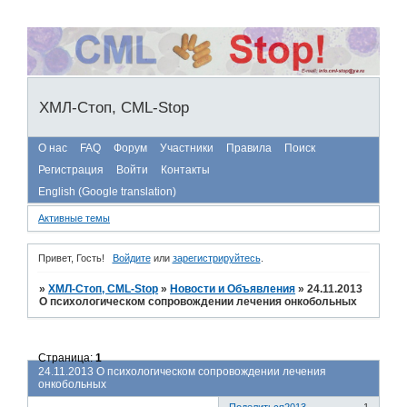
ХМЛ-Стоп, CML-Stop
О нас
FAQ
Форум
Участники
Правила
Поиск
Регистрация
Войти
Контакты
English (Google translation)
Активные темы
Привет, Гость!
Войдите
или
зарегистрируйтесь
.
»
ХМЛ-Стоп, CML-Stop
»
Новости и Объявления
»
24.11.2013
О психологическом сопровождении лечения онкобольных
Страница:
1
24.11.2013 О психологическом сопровождении лечения
онкобольных