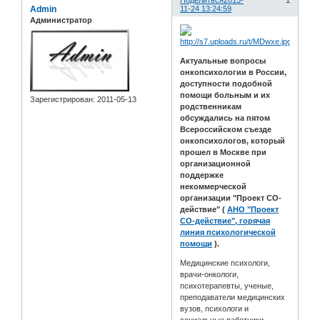
Поделиться
2013-
1
Admin
11-24 13:24:59
Администратор
Актуальные вопросы
онкопсихологии в России,
доступности подобной
помощи больным и их
Зарегистрирован
: 2011-05-13
родственникам
обсуждались на пятом
Всероссийском съезде
онкопсихологов, который
прошел в Москве при
организационной
поддержке
некоммерческой
организации "Проект СО-
действие" (
АНО "Проект
СО-действие", горячая
линия психологической
помощи
).
Медицинские психологи,
врачи-онкологи,
психотерапевты, ученые,
преподаватели медицинских
вузов, психологи и
социальные работники,