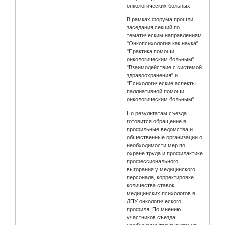
онкологических больных.
В рамках форума прошли
заседания секций по
тематическим направлениям
"Онкопсихология как наука",
"Практика помощи
онкологическим больным",
"Взаимодействие с системой
здравоохранения" и
"Психологические аспекты
паллиативной помощи
онкологическим больным".
По результатам съезда
готовится обращение в
профильные ведомства и
общественные организации о
необходимости мер по
охране труда и профилактике
профессионального
выгорания у медицинского
персонала, корректировке
количества ставок
медицинских психологов в
ЛПУ онкологического
профиля. По мнению
участников съезда,