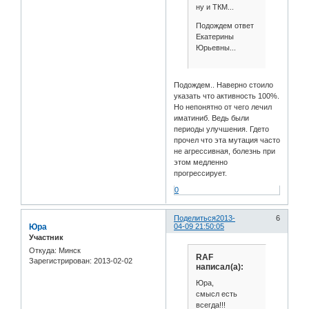
ну и ТКМ...
Подождем ответ
Екатерины
Юрьевны...
Подождем.. Наверно стоило
указать что активность 100%.
Но непонятно от чего лечил
иматиниб. Ведь были
периоды улучшения. Гдето
прочел что эта мутация часто
не агрессивная, болезнь при
этом медленно
прогрессирует.
0
Поделиться
2013-
6
Юра
04-09 21:50:05
Участник
Откуда:
Минск
RAF
Зарегистрирован
: 2013-02-02
написал(а):
Юра,
смысл есть
всегда!!!