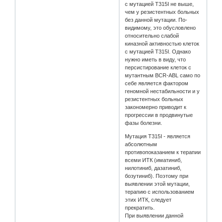
с мутацией T315I не выше,
чем у резистентных больных
без данной мутации. По-
видимому, это обусловлено
относительно слабой
киназной активностью клеток
с мутацией T315I. Однако
нужно иметь в виду, что
персистирование клеток с
мутантным BCR-ABL само по
себе является фактором
геномной нестабильности и у
резистентных больных
закономерно приводит к
прогрессии в продвинутые
фазы болезни.
Мутация T315I - является
абсолютным
противопоказанием к терапии
всеми ИТК (иматиниб,
нилотиниб, дазатиниб,
бозутиниб). Поэтому при
выявлении этой мутации,
терапию с использованием
этих ИТК, следует
прекратить.
При выявлении данной