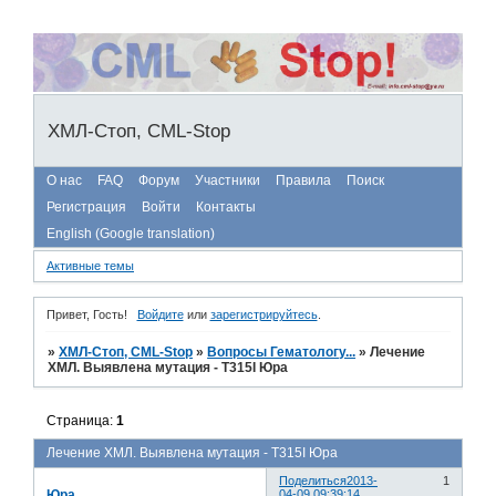
ХМЛ-Стоп, CML-Stop
О нас
FAQ
Форум
Участники
Правила
Поиск
Регистрация
Войти
Контакты
English (Google translation)
Активные темы
Привет, Гость!
Войдите
или
зарегистрируйтесь
.
»
ХМЛ-Стоп, CML-Stop
»
Вопросы Гематологу...
»
Лечение
ХМЛ. Выявлена мутация - T315I Юра
Страница:
1
Лечение ХМЛ. Выявлена мутация - T315I Юра
Поделиться
2013-
1
Юра
04-09 09:39:14