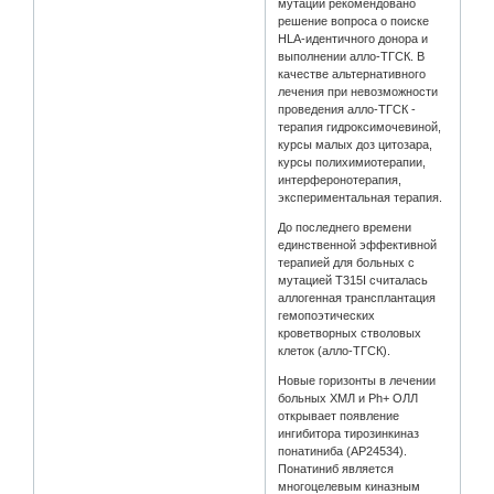
мутации рекомендовано
решение вопроса о поиске
HLA-идентичного донора и
выполнении алло-ТГСК. В
качестве альтернативного
лечения при невозможности
проведения алло-ТГСК -
терапия гидроксимочевиной,
курсы малых доз цитозара,
курсы полихимиотерапии,
интерферонотерапия,
экспериментальная терапия.
До последнего времени
единственной эффективной
терапией для больных с
мутацией T315I считалась
аллогенная трансплантация
гемопоэтических
кроветворных стволовых
клеток (алло-ТГСК).
Новые горизонты в лечении
больных ХМЛ и Ph+ ОЛЛ
открывает появление
ингибитора тирозинкиназ
понатиниба (AP24534).
Понатиниб является
многоцелевым киназным