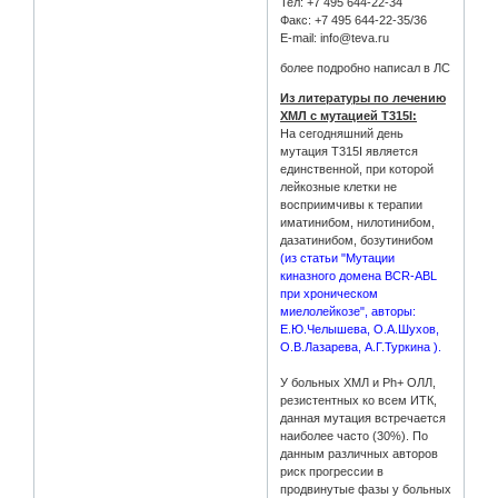
Тел: +7 495 644-22-34
Факс: +7 495 644-22-35/36
E-mail: info@teva.ru
более подробно написал в ЛС
Из литературы по лечению
ХМЛ с мутацией T315I:
На сегодняшний день
мутация T315I является
единственной, при которой
лейкозные клетки не
восприимчивы к терапии
иматинибом, нилотинибом,
дазатинибом, бозутинибом
(из статьи "Мутации
киназного домена BCR-ABL
при хроническом
миелолейкозе", авторы:
Е.Ю.Челышева, О.А.Шухов,
О.В.Лазарева, А.Г.Туркина ).
У больных ХМЛ и Ph+ ОЛЛ,
резистентных ко всем ИТК,
данная мутация встречается
наиболее часто (30%). По
данным различных авторов
риск прогрессии в
продвинутые фазы у больных