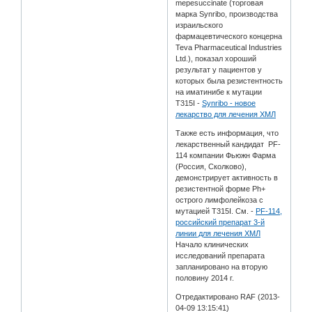
mepesuccinate (торговая
марка Synribo, производства
израильского
фармацевтического концерна
Teva Pharmaceutical Industries
Ltd.), показал хороший
результат у пациентов у
которых была резистентность
на иматинибе к мутации
T315I -
Synribo - новое
лекарство для лечения ХМЛ
Также есть информация, что
лекарственный кандидат PF-
114 компании Фьюжн Фарма
(Россия, Сколково),
демонстрирует активность в
резистентной форме Ph+
острого лимфолейкоза с
мутацией T315I. См. -
PF-114,
российский препарат 3-й
линии для лечения ХМЛ
Начало клинических
исследований препарата
запланировано на вторую
половину 2014 г.
Отредактировано RAF (2013-
04-09 13:15:41)