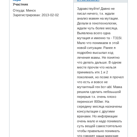
Участник
Здравствуйте! Давно не
Откуда:
Минск
писал ничего, т.к. ждали
Зарегистрирован
: 2013-02-02
анализ мамин на мутации.
Делали в генотехнологии,
ждали чуть более месяца.
Выявлена всего одна
мутация и именно та - T315I.
Мало что понимаем в этой
новой ситуации. Ранее я
подробно высылал ход
лечения мамы. Не понятно
что делать дальше. В одном
месте прочли что нельзя
принимать итк 1 и 2
поколения, но позже я прочел
что есть и вовсе не
мутантный ген bcr-abl. Мама
решила сделать небоььшой
перерыв т.к. очень плохо
переносит 800мг. На
середину месяца назначены
консультации с другими
врачами. Но инфлрмации
очень мало и надо понимать
суть вещей самостоятельно
чтобы правильно понимать
что говорят наши минские