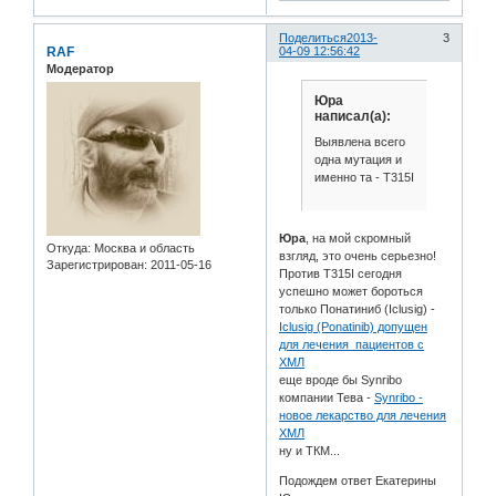
Поделиться
2013-
3
RAF
04-09 12:56:42
Модератор
Юра
написал(а):
Выявлена всего
одна мутация и
именно та - T315I
Юра
, на мой скромный
Откуда:
Москва и область
взгляд, это очень серьезно!
Зарегистрирован
: 2011-05-16
Против T315I сегодня
успешно может бороться
только Понатиниб (Iclusig) -
Iclusig (Ponatinib) допущен
для лечения пациентов с
ХМЛ
еще вроде бы Synribo
компании Тева -
Synribo -
новое лекарство для лечения
ХМЛ
ну и ТКМ...
Подождем ответ Екатерины