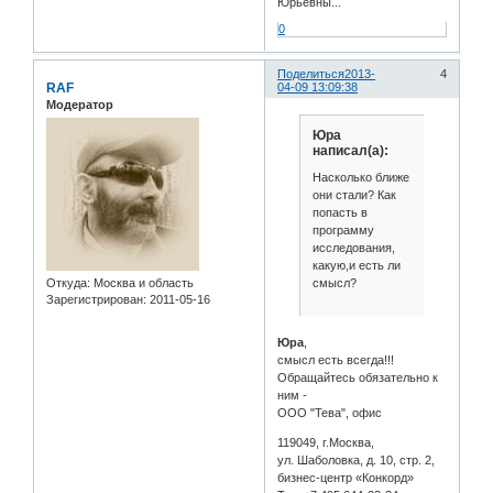
Юрьевны...
0
Поделиться
2013-
4
RAF
04-09 13:09:38
Модератор
Юра
написал(а):
Насколько ближе
они стали? Как
попасть в
программу
исследования,
какую,и есть ли
смысл?
Откуда:
Москва и область
Зарегистрирован
: 2011-05-16
Юра
,
смысл есть всегда!!!
Обращайтесь обязательно к
ним -
ООО "Тева", офис
119049, г.Москва,
ул. Шаболовка, д. 10, стр. 2,
бизнес-центр «Конкорд»