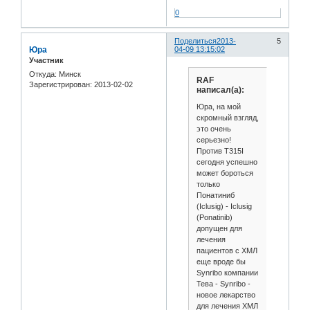
0
Поделиться
2013-
5
Юра
04-09 13:15:02
Участник
Откуда:
Минск
RAF
Зарегистрирован
: 2013-02-02
написал(а):
Юра, на мой
скромный взгляд,
это очень
серьезно!
Против T315I
сегодня успешно
может бороться
только
Понатиниб
(Iclusig) - Iclusig
(Ponatinib)
допущен для
лечения
пациентов с ХМЛ
еще вроде бы
Synribo компании
Тева - Synribo -
новое лекарство
для лечения ХМЛ