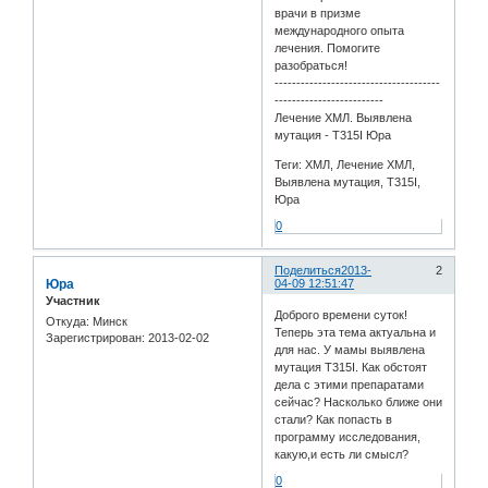
врачи в призме
международного опыта
лечения. Помогите
разобраться!
--------------------------------------
-------------------------
Лечение ХМЛ. Выявлена
мутация - T315I Юра
Теги: ХМЛ, Лечение ХМЛ,
Выявлена мутация, T315I,
Юра
0
Поделиться
2013-
2
Юра
04-09 12:51:47
Участник
Доброго времени суток!
Откуда:
Минск
Теперь эта тема актуальна и
Зарегистрирован
: 2013-02-02
для нас. У мамы выявлена
мутация T315I. Как обстоят
дела с этими препаратами
сейчас? Насколько ближе они
стали? Как попасть в
программу исследования,
какую,и есть ли смысл?
0