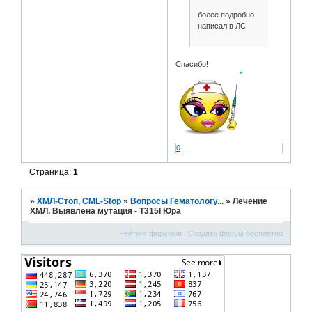
более подробно
написал в ЛС
Спасибо!
0
Страница:
1
»
ХМЛ-Стоп, CML-Stop
»
Вопросы Гематологу...
»
Лечение
ХМЛ. Выявлена мутация - T315I Юра
Рейтинг форумов
|
Создать форум бесплатно