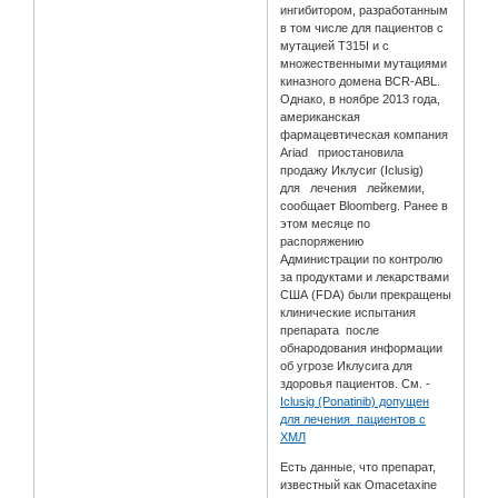
ингибитором, разработанным
в том числе для пациентов с
мутацией T315I и с
множественными мутациями
киназного домена BCR-ABL.
Однако, в ноябре 2013 года,
американская
фармацевтическая компания
Ariad приостановила
продажу Иклусиг (Iclusig)
для лечения лейкемии,
сообщает Bloomberg. Ранее в
этом месяце по
распоряжению
Администрации по контролю
за продуктами и лекарствами
США (FDA) были прекращены
клинические испытания
препарата после
обнародования информации
об угрозе Иклусига для
здоровья пациентов. См. -
Iclusig (Ponatinib) допущен
для лечения пациентов с
ХМЛ
Есть данные, что препарат,
известный как Omacetaxine