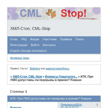
ХМЛ-Стоп, CML-Stop
О нас
FAQ
Форум
Участники
Правила
Поиск
Регистрация
Войти
Контакты
English (Google translation)
Активные темы
Привет, Гость!
Войдите
или
зарегистрируйтесь
.
»
ХМЛ-Стоп, CML-Stop
»
Вопросы Гематологу...
»
ИТК. При
ПМО допустимы ли перерывы в приеме? Равшан
Страница:
1
ИТК. При ПМО допустимы ли перерывы в приеме? Равшан
Поделиться
2014-
1
Равшан
01-14 17:15:12