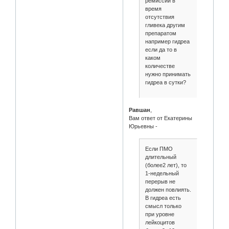
ремиссии в
время
отсутствия
гливека другим
препаратом
например гидреа
если да то в
каком
количестве
нужно принимать
гидреа в сутки?
Равшан
,
Вам ответ от Екатерины
Юрьевны -
Если ПМО
длительный
(более2 лет), то
1-недельный
перерыв не
должен повлиять.
В гидреа есть
смысл только
при уровне
лейкоцитов