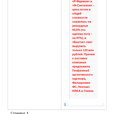
«Р‑Фармом» и
«Ф‑Синтезом» –
цена лотов в
общей
сложности
снизилась на
рекордные
93,5% (по
одному лоту –
на 97%), и
«Биотэк» смог
выручить
только 133 млн
рублей. Причем
к поставке
компания
предложила
Генфатиниб
аргентинского
партнера,
Филахромин
ФС, Неопакс
KRKA и Гливек.
0
Страница:
1