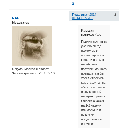
0
Поделиться
2014-
2
RAF
01-14 19:55:01
Модератор
Равшан
написал(а):
Принимаю гливек
уже почти год
нахожусь в
данное время в
ПМО. В связи с
перебоями
поставки данного
Откуда:
Москва и область
Зарегистрирован
: 2011-05-16
препарата я бы
хотел спросить
как отразится на
общее состояние
вынужденный
перерыв приема
гливека скажем
на 1-2 недели
или дольше и
нужно ли
поддерживать
индукцию