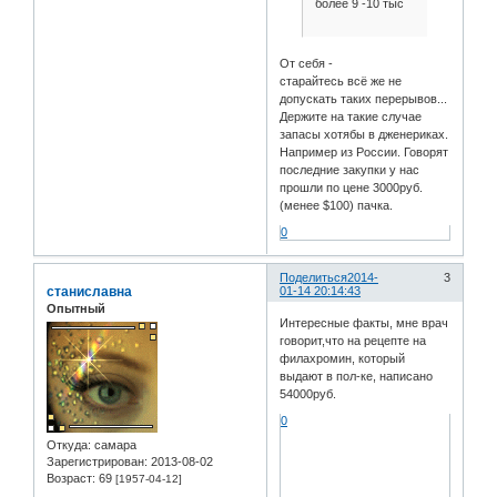
более 9 -10 тыс
От себя -
старайтесь всё же не
допускать таких перерывов...
Держите на такие случае
запасы хотябы в дженериках.
Например из России. Говорят
последние закупки у нас
прошли по цене 3000руб.
(менее $100) пачка.
0
Поделиться
2014-
3
станиславна
01-14 20:14:43
Опытный
Интересные факты, мне врач
говорит,что на рецепте на
филахромин, который
выдают в пол-ке, написано
54000руб.
0
Откуда:
самара
Зарегистрирован
: 2013-08-02
Возраст:
69
[1957-04-12]