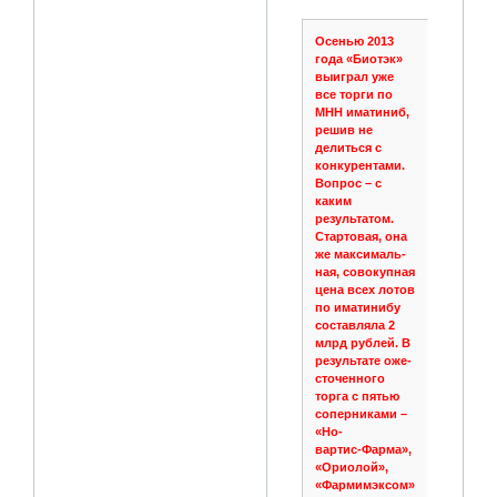
Осенью 2013
года «Биотэк»
выиграл уже
все торги по
МНН иматиниб,
решив не
делиться с
конкурентами.
Вопрос – с
каким
результатом.
Стартовая, она
же максималь­
ная, совокупная
цена всех лотов
по иматинибу
составляла 2
млрд рублей. В
результате оже­
сточенного
торга с пятью
соперниками –
«Но­
вартис‑Фарма»,
«Ориолой»,
«Фармимэксом»,