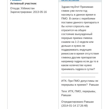
Активный участник
Здравствуйте! Принимаю
Откуда:
Узбекистан
гливек уже почти год
Зарегистрирован
: 2013-05-16
нахожусь в данное время в
ПМО. В связи с перебоями
поставки данного препарата я
бы хотел спросить как
отразится на общее
состояние вынужденный
перерыв приема гливека
скажем на 1-2 недели или
дольше и нужно ли
поддерживать индукцию
ремиссии в время отсутствия
гливека другим препаратом
например гидреа если да то в
каком количестве нужно
принимать гидреа в сутки?
--------------------------------------
-----------------------------------
ИТК. При ПМО допустимы ли
перерывы в приеме? Равшан
Теги: ИТК, ПМО, перерывы,
Равшан
Отредактировано Равшан
(2014-01-14 17:26:48)