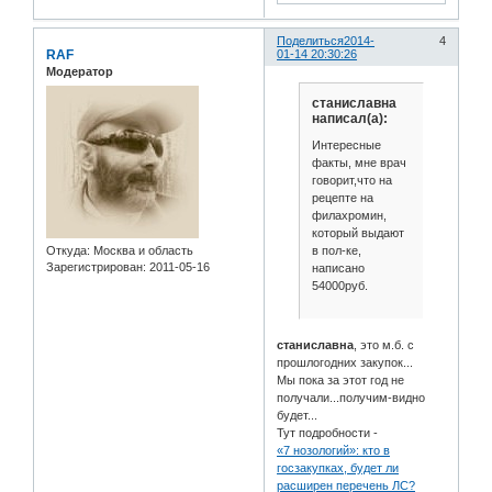
Поделиться
2014-
4
RAF
01-14 20:30:26
Модератор
станиславна
написал(а):
Интересные
факты, мне врач
говорит,что на
рецепте на
филахромин,
который выдают
в пол-ке,
Откуда:
Москва и область
Зарегистрирован
: 2011-05-16
написано
54000руб.
станиславна
, это м.б. с
прошлогодних закупок...
Мы пока за этот год не
получали...получим-видно
будет...
Тут подробности -
«7 нозологий»: кто в
госзакупках, будет ли
расширен перечень ЛС?