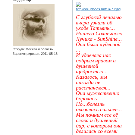
Модератор
С глубокой печалью
вчера узнали об
уходе Татьяны...
Нашего Солнечного
Лучика - SunShine...
Она была чудесной
...
Откуда:
Москва и область
Зарегистрирован
: 2011-05-16
И удивляла нас
добрым нравом и
душевной
щедростью...
Казалось, мы
никогда не
расстанемся...
Она мужественно
боролась...
Но...болезнь
оказалась сильнее...
Мы помним все её
слова и душевный
дар, с которым она
делилась со всеми