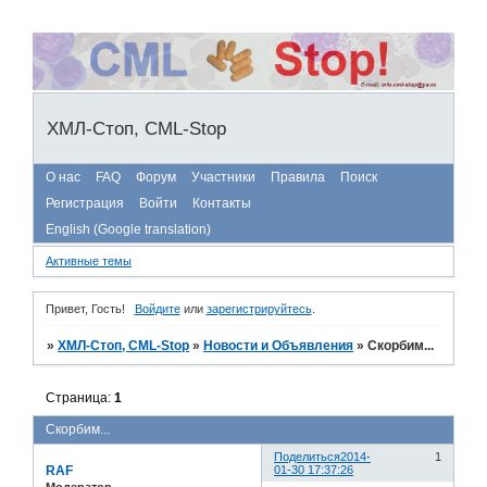
ХМЛ-Стоп, CML-Stop
О нас
FAQ
Форум
Участники
Правила
Поиск
Регистрация
Войти
Контакты
English (Google translation)
Активные темы
Привет, Гость!
Войдите
или
зарегистрируйтесь
.
»
ХМЛ-Стоп, CML-Stop
»
Новости и Объявления
»
Скорбим...
Страница:
1
Скорбим...
Поделиться
2014-
1
RAF
01-30 17:37:26