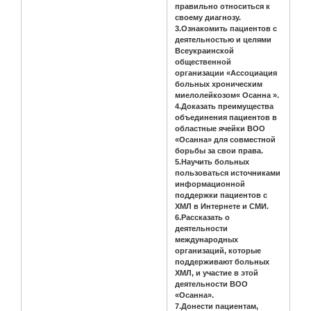
правильно относиться к
своему диагнозу.
3.Ознакомить пациентов с
деятельностью и целями
Всеукраинской
общественной
организации «Ассоциация
больных хроническим
миелолейкозом« Осанна ».
4.Доказать преимущества
объединения пациентов в
областные ячейки ВОО
«Осанна» для совместной
борьбы за свои права.
5.Научить больных
пользоваться источниками
информационной
поддержки пациентов с
ХМЛ в Интернете и СМИ.
6.Рассказать о
деятельности
международных
организаций, которые
поддерживают больных
ХМЛ, и участие в этой
деятельности ВОО
«Осанна».
7.Донести пациентам,