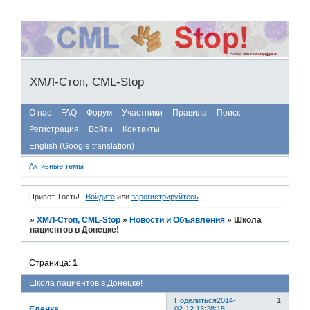
ХМЛ-Стоп, CML-Stop
О нас
FAQ
Форум
Участники
Правила
Поиск
Регистрация
Войти
Контакты
English (Google translation)
Активные темы
Привет, Гость!
Войдите
или
зарегистрируйтесь
.
»
ХМЛ-Стоп, CML-Stop
»
Новости и Объявления
»
Школа
пациентов в Донецке!
Страница:
1
Школа пациентов в Донецке!
Поделиться
2014-
1
Еленка
02-12 13:28:18