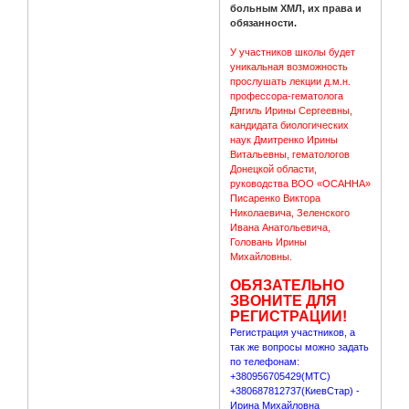
больным ХМЛ, их права и
обязанности.
У участников школы будет
уникальная возможность
прослушать лекции д.м.н.
профессора-гематолога
Дягиль Ирины Сергеевны,
кандидата биологических
наук Дмитренко Ирины
Витальевны, гематологов
Донецкой области,
руководства ВОО «ОСАННА»
Писаренко Виктора
Николаевича, Зеленского
Ивана Анатольевича,
Головань Ирины
Михайловны.
ОБЯЗАТЕЛЬНО
ЗВОНИТЕ ДЛЯ
РЕГИСТРАЦИИ!
Регистрация участников, а
так же вопросы можно задать
по телефонам:
+380956705429(МТС)
+380687812737(КиевСтар) -
Ирина Михайловна