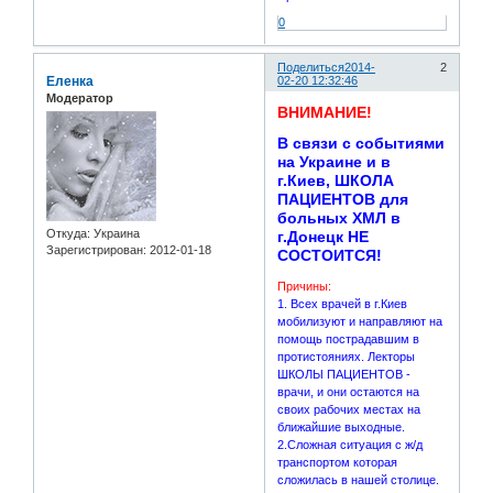
0
Поделиться
2014-
2
Еленка
02-20 12:32:46
Модератор
ВНИМАНИЕ!
В связи с событиями
на Украине и в
г.Киев, ШКОЛА
ПАЦИЕНТОВ для
больных ХМЛ в
Откуда:
Украина
г.Донецк НЕ
Зарегистрирован
: 2012-01-18
СОСТОИТСЯ!
Причины:
1. Всех врачей в г.Киев
мобилизуют и направляют на
помощь пострадавшим в
протистояниях. Лекторы
ШКОЛЫ ПАЦИЕНТОВ -
врачи, и они остаются на
своих рабочих местах на
ближайшие выходные.
2.Сложная ситуация с ж/д
транспортом которая
сложилась в нашей столице.