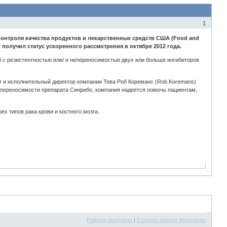
1
е контроля качества продуктов и лекарственных средств США (Food and
получил статус ускоренного рассмотрения в октябре 2012 года.
с резистентностью или/ и непереносимостью двух или больше ингибиторов
т и исполнительный директор компании Тева Роб Кореманс (Rob Koremans)
и переносимости препарата Синрибо, компания надеется помочь пациентам,
х типов рака крови и костного мозга.
Рейтинг форумов
|
Создать форум бесплатно