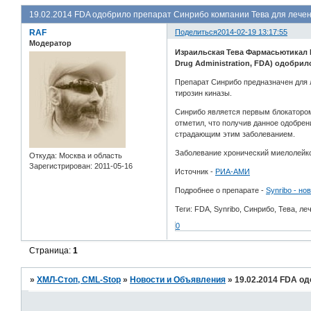
19.02.2014 FDA одобрило препарат Синрибо компании Тева для лече
RAF
Поделиться
2014-02-19 13:17:55
Модератор
Израильская Тева Фармасьютикал Ин
Drug Administration, FDA) одобри
Препарат Синрибо предназначен для 
тирозин киназы.
Синрибо является первым блокатором
отметил, что получив данное одобрен
страдающим этим заболеванием.
Заболевание хронический миелолейкоз
Откуда:
Москва и область
Зарегистрирован
: 2011-05-16
Источник -
РИА-АМИ
Подробнее о препарате -
Synribo - н
Теги: FDA, Synribo, Синрибо, Тева, 
0
Страница:
1
»
ХМЛ-Стоп, CML-Stop
»
Новости и Объявления
»
19.02.2014 FDA о