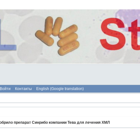
Войти
Контакты
English (Google translation)
добрило препарат Синрибо компании Тева для лечения ХМЛ