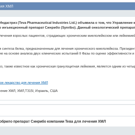
ния ХМЛ
дастриз (Teva Pharmaceutical Industries Ltd.) объявила о том, что Управлени
ло инъекционный препарат Синрибо (Synribo). Данный онкологический препарат 
лечения взрослых пациентов, страдающих хроническим миелолейкозом или лейкемией 
 синтеза белка, предназначенным для лечения хронического миелолейкоза. Президен
ие на основе анализа двух клинических испытаний II Фазы по оценке эффективности 
, также известное как хроническая гранулоцитная лейкемия, является одним из четыре
овое лекарство для лечения ХМЛ
лечение ХМЛ, ХМЛ,T315I, Израиль, США
добрило препарат Синрибо компании Тева для лечения ХМЛ