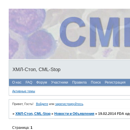
ХМЛ-Стоп, CML-Stop
О нас
FAQ
Форум
Участники
Правила
Поиск
Регистрация
Активные темы
Привет, Гость!
Войдите
или
зарегистрируйтесь
.
»
ХМЛ-Стоп, CML-Stop
»
Новости и Объявления
»
19.02.2014 FDA о
Страница:
1