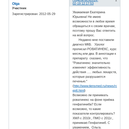
Поделиться
2014-
1
Olga
02-19 12:17:53
Участник
Уважаемая Екатерина
Зарегистрирован
: 2012-05-29
Юрьевна! Не имею
возможности в любое время
обращаться к своим врачам,
поэтому прошу Вас ответить
на мой вопрос.
Недавно мне поставили
диагноз МКБ. Уролог
прописал РОВАТИНЕКС, курс
месяц или два. В аннотации к
препарату сказано, что
"Роватинекс значительно
изменяет эффективность
действия ..... любых лекарств,
которые разрушаются
печенью."
(
http://www.tiensmed.ru/news/rovatinex-
ep6.html
)
Возможно ли принимать
роватинекс на фоне приёма
генфатиниба? Если
возможно, то какие
показатели контролировать?
ХМЛ с 2010г., ПМО с 2011г.,
принимаю Генфатиниб. С
уважением, Ольга.