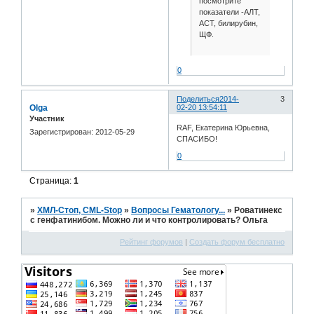
посмотрите
показатели -АЛТ,
АСТ, билирубин,
ЩФ.
0
Поделиться
2014-
3
Olga
02-20 13:54:11
Участник
RAF, Екатерина Юрьевна,
Зарегистрирован
: 2012-05-29
СПАСИБО!
0
Страница:
1
»
ХМЛ-Стоп, CML-Stop
»
Вопросы Гематологу...
»
Роватинекс
с генфатинибом. Можно ли и что контролировать? Ольга
Рейтинг форумов
|
Создать форум бесплатно