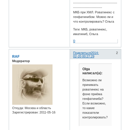
--------------------------------------
-------------------------
МКБ при ХМЛ. Роватинекс с
генфатинибом. Можно ли и
что контролировать? Ольга
Теги: МКБ, роватинекс,
иматиниб, Ольга
0
Поделиться
2014-
2
RAF
02-20 00:27:29
Модератор
Olga
написал(а):
Возможно ли
принимать
роватинекс на
фоне приёма
генфатиниба?
Если возможно,
то какие
Откуда:
Москва и область
Зарегистрирован
: 2011-05-16
показатели
контролировать?