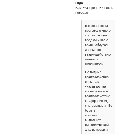
Olga
,
Вам Екатерина Юрьевна
передает -
В назначенном
препарате много
составляющих,
вряд ли у нас с
вами найдутся
данные по
взаимодействию
именно с
иматинибом.
Но видимо,
взаимодейсвие
есть, нам
указывают на
потенциальное
взаимодействие
с варфарином,
снотворными...Если
будете
принимать, то
выполните
биохимический
анализ крови и