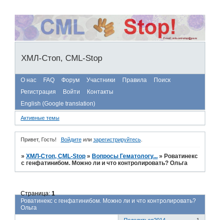
ХМЛ-Стоп, CML-Stop
О нас
FAQ
Форум
Участники
Правила
Поиск
Регистрация
Войти
Контакты
English (Google translation)
Активные темы
Привет, Гость!
Войдите
или
зарегистрируйтесь
.
»
ХМЛ-Стоп, CML-Stop
»
Вопросы Гематологу...
»
Роватинекс
с генфатинибом. Можно ли и что контролировать? Ольга
Страница:
1
Роватинекс с генфатинибом. Можно ли и что контролировать?
Ольга