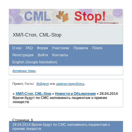
ХМЛ-Стоп, CML-Stop
О нас
FAQ
Форум
Участники
Правила
Поиск
Регистрация
Войти
Контакты
English (Google translation)
Активные темы
Привет, Гость!
Войдите
или
зарегистрируйтесь
.
»
ХМЛ-Стоп, CML-Stop
»
Новости и Объявления
»
28.04.2014
Врачи будут по СМС напоминать пациентам о приеме
лекарств
Страница:
1
28.04.2014 Врачи будут по СМС напоминать пациентам о
приеме лекарств