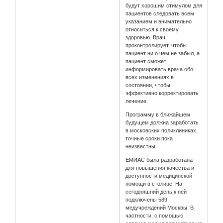
будут хорошим стимулом для
пациентов следовать всем
указанием и внимательно
относиться к своему
здоровью. Врач
проконтролирует, чтобы
пациент ни о чем не забыл, а
пациент сможет
информировать врача обо
всех изменениях в
состоянии, чтобы
эффективно корректировать
лечение.
Программу в ближайшем
будущем должна заработать
в московских поликлиниках,
точные сроки пока
неизвестны.
ЕМИАС была разработана
для повышения качества и
доступности медицинской
помощи в столице. На
сегодняшний день к ней
подключены 589
медучреждений Москвы. В
частности, с помощью