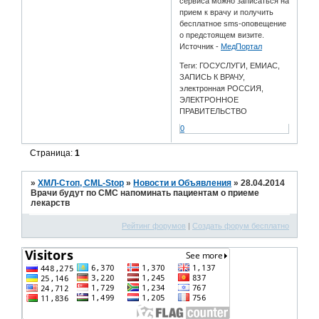
сервиса можно записаться на
прием к врачу и получить
бесплатное sms-оповещение
о предстоящем визите.
Источник -
МедПортал
Теги: ГОСУСЛУГИ, ЕМИАС,
ЗАПИСЬ К ВРАЧУ,
электронная РОССИЯ,
ЭЛЕКТРОННОЕ
ПРАВИТЕЛЬСТВО
0
Страница:
1
»
ХМЛ-Стоп, CML-Stop
»
Новости и Объявления
»
28.04.2014
Врачи будут по СМС напоминать пациентам о приеме
лекарств
Рейтинг форумов
|
Создать форум бесплатно