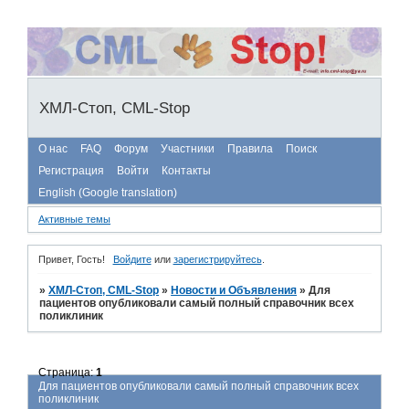
ХМЛ-Стоп, CML-Stop
О нас
FAQ
Форум
Участники
Правила
Поиск
Регистрация
Войти
Контакты
English (Google translation)
Активные темы
Привет, Гость!
Войдите
или
зарегистрируйтесь
.
»
ХМЛ-Стоп, CML-Stop
»
Новости и Объявления
»
Для
пациентов опубликовали самый полный справочник всех
поликлиник
Страница:
1
Для пациентов опубликовали самый полный справочник всех
поликлиник