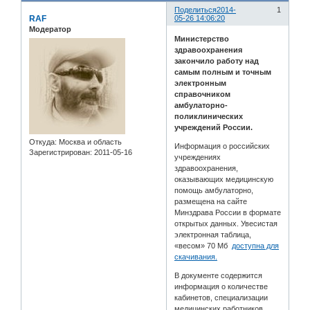
Поделиться
2014-
1
RAF
05-26 14:06:20
Модератор
Министерство
здравоохранения
закончило работу над
самым полным и точным
электронным
справочником
амбулаторно-
поликлинических
учреждений России.
Откуда:
Москва и область
Информация о российских
Зарегистрирован
: 2011-05-16
учреждениях
здравоохранения,
оказывающих медицинскую
помощь амбулаторно,
размещена на сайте
Минздрава России в формате
открытых данных. Увесистая
электронная таблица,
«весом» 70 Мб
доступна для
скачивания.
В документе содержится
информация о количестве
кабинетов, специализации
медицинских работников