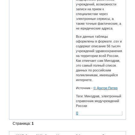
учреждений, возможности
записи на прием к
специалистам через
электронные сервисы, а
также точные фактические, а
не юридические адреса.
Все данные таблицы
оформлены в формате .csv и
содержат описание 56 тысяч
учреждений здравоохранения
на территории всей России.
Как отмечает сам Минздрав,
это самый полный список
данных по российским
поликлиникам, имеющийся
интернете.
Источник -
© Доктор Питер
Теги: Минздрав, электронный
справочник медучреждений
России
0
Страница:
1