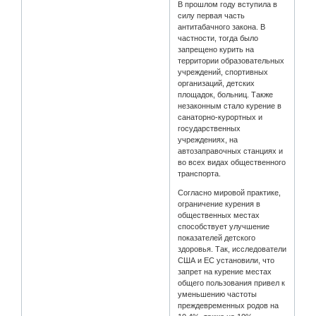
В прошлом году вступила в
силу первая часть
антитабачного закона. В
частности, тогда было
запрещено курить на
территории образовательных
учреждений, спортивных
организаций, детских
площадок, больниц. Также
незаконным стало курение в
санаторно-курортных и
государственных
учреждениях, на
автозаправочных станциях и
во всех видах общественного
транспорта.
Согласно мировой практике,
ограничение курения в
общественных местах
способствует улучшение
показателей детского
здоровья. Так, исследователи
США и ЕС установили, что
запрет на курение местах
общего пользования привел к
уменьшению частоты
преждевременных родов на