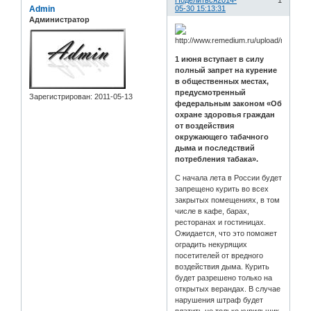
Поделиться
2014-
1
Admin
05-30 15:13:31
Администратор
1 июня вступает в силу
полный запрет на курение
в общественных местах,
предусмотренный
Зарегистрирован
: 2011-05-13
федеральным законом «Об
охране здоровья граждан
от воздействия
окружающего табачного
дыма и последствий
потребления табака».
С начала лета в России будет
запрещено курить во всех
закрытых помещениях, в том
числе в кафе, барах,
ресторанах и гостиницах.
Ожидается, что это поможет
оградить некурящих
посетителей от вредного
воздействия дыма. Курить
будет разрешено только на
открытых верандах. В случае
нарушения штраф будет
платить не только курильщик,