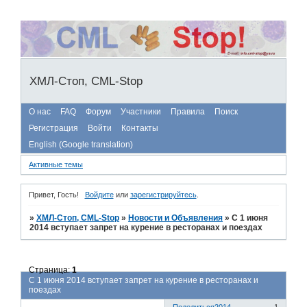
ХМЛ-Стоп, CML-Stop
О нас
FAQ
Форум
Участники
Правила
Поиск
Регистрация
Войти
Контакты
English (Google translation)
Активные темы
Привет, Гость!
Войдите
или
зарегистрируйтесь
.
»
ХМЛ-Стоп, CML-Stop
»
Новости и Объявления
»
С 1 июня
2014 вступает запрет на курение в ресторанах и поездах
Страница:
1
С 1 июня 2014 вступает запрет на курение в ресторанах и
поездах