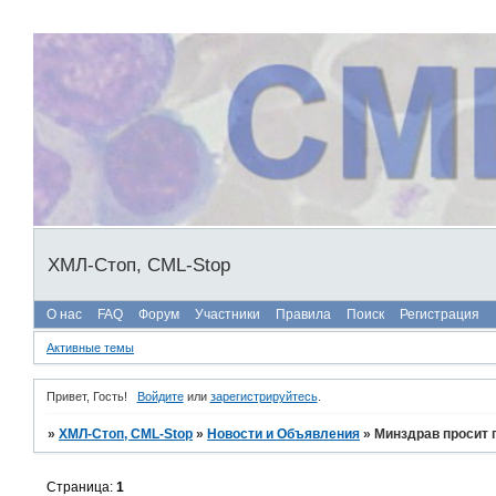
ХМЛ-Стоп, CML-Stop
О нас
FAQ
Форум
Участники
Правила
Поиск
Регистрация
Активные темы
Привет, Гость!
Войдите
или
зарегистрируйтесь
.
»
ХМЛ-Стоп, CML-Stop
»
Новости и Объявления
»
Минздрав просит 
Страница:
1