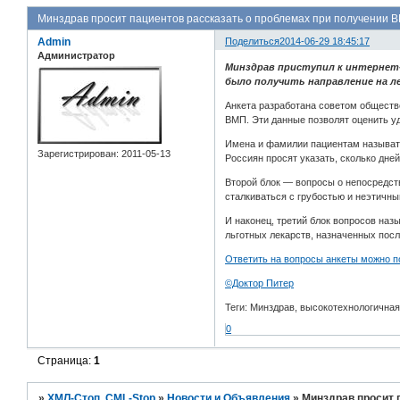
Минздрав просит пациентов рассказать о проблемах при получении 
Admin
Поделиться
2014-06-29 18:45:17
Администратор
Минздрав приступил к интернет-
было получить направление на л
Анкета разработана советом обществ
ВМП. Эти данные позволят оценить 
Имена и фамилии пациентам называть
Зарегистрирован
: 2011-05-13
Россиян просят указать, сколько дн
Второй блок — вопросы о непосредст
сталкиваться с грубостью и неэтичн
И наконец, третий блок вопросов на
льготных лекарств, назначенных посл
Ответить на вопросы анкеты можно п
©Доктор Питер
Теги: Минздрав, высокотехнологична
0
Страница:
1
»
ХМЛ-Стоп, CML-Stop
»
Новости и Объявления
»
Минздрав просит 