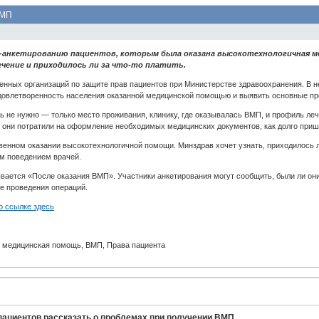
ВМП
анкетированию пациентов, которым была оказана высокотехнологичная мед
ечение и приходилось ли за что-то платить.
енных организаций по защите прав пациентов при Министерстве здравоохранения. В н
удовлетворенность населения оказанной медицинской помощью и выявить основные п
 не нужно — только место проживания, клинику, где оказывалась ВМП, и профиль леч
ей они потратили на оформление необходимых медицинских документов, как долго при
венном оказании высокотехнологичной помощи. Минздрав хочет узнать, приходилось л
ым поведением врачей.
зывается «После оказания ВМП». Участники анкетирования могут сообщить, были ли о
е проведения операций.
о ссылке здесь
я медицинская помощь, ВМП, Права пациента
пациентов рассказать о проблемах при получении ВМП