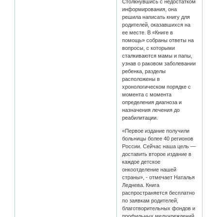
Столкнувшись с недостатком
информирования, она
решила написать книгу для
родителей, оказавшихся на
ее месте. В «Книге в
помощь» собраны ответы на
вопросы, с которыми
сталкиваются мамы и папы,
узнав о раковом заболевании
ребенка, разделы
расположены в
хронологическом порядке с
момента с момента
определения диагноза и
назначения лечения до
реабилитации.
«Первое издание получили
больницы более 40 регионов
России. Сейчас наша цель —
доставить второе издание в
каждое детское
онкоотделение нашей
страны», - отмечает Наталья
Леднева. Книга
распространяется бесплатно
по заявкам родителей,
благотворительных фондов и
профильных медучреждений.