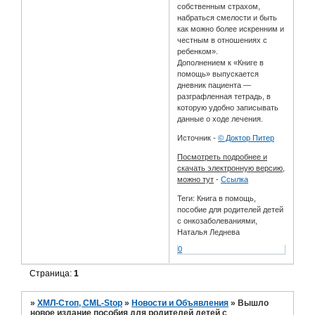
собственным страхом,
набраться смелости и быть
как можно более искренним и
честным в отношениях с
ребенком».
Дополнением к «Книге в
помощь» выпускается
дневник пациента —
разграфленная тетрадь, в
которую удобно записывать
данные о ходе лечения.
Источник -
© Доктор Питер
Посмотреть подробнее и
скачать электронную версию,
можно тут
-
Ссылка
Теги: Книга в помощь,
пособие для родителей детей
с онкозаболеваниями,
Наталья Леднева
0
Страница:
1
»
ХМЛ-Стоп, CML-Stop
»
Новости и Объявления
»
Вышло
новое издание пособия для родителей детей с