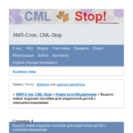
ХМЛ-Стоп, CML-Stop
О нас
FAQ
Форум
Участники
Правила
Поиск
Регистрация
Войти
Контакты
English (Google translation)
Активные темы
Привет, Гость!
Войдите
или
зарегистрируйтесь
.
»
ХМЛ-Стоп, CML-Stop
»
Новости и Объявления
»
Вышло
новое издание пособия для родителей детей с
онкозаболеваниями
Страница:
1
Вышло новое издание пособия для родителей детей с
онкозаболеваниями