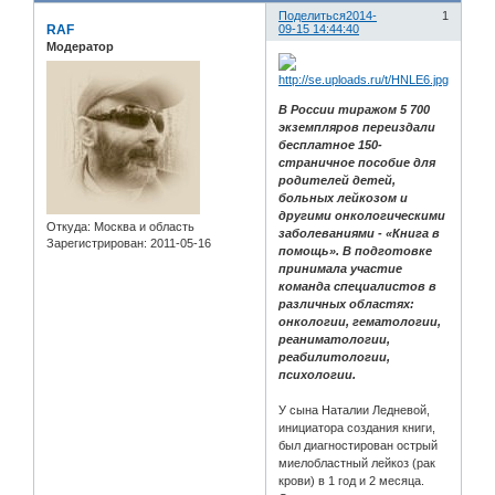
Поделиться
2014-
1
RAF
09-15 14:44:40
Модератор
В России тиражом 5 700
экземпляров переиздали
бесплатное 150-
страничное пособие для
родителей детей,
больных лейкозом и
другими онкологическими
Откуда:
Москва и область
заболеваниями - «Книга в
Зарегистрирован
: 2011-05-16
помощь». В подготовке
принимала участие
команда специалистов в
различных областях:
онкологии, гематологии,
реаниматологии,
реабилитологии,
психологии.
У сына Наталии Ледневой,
инициатора создания книги,
был диагностирован острый
миелобластный лейкоз (рак
крови) в 1 год и 2 месяца.