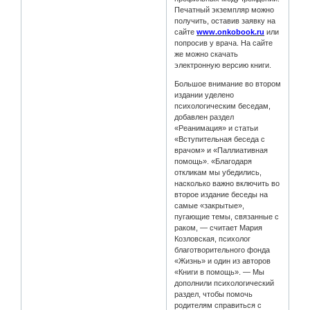
Печатный экземпляр можно
получить, оставив заявку на
сайте
www.onkobook.ru
или
попросив у врача. На сайте
же можно скачать
электронную версию книги.
Большое внимание во втором
издании уделено
психологическим беседам,
добавлен раздел
«Реанимация» и статьи
«Вступительная беседа с
врачом» и «Паллиативная
помощь». «Благодаря
откликам мы убедились,
насколько важно включить во
второе издание беседы на
самые «закрытые»,
пугающие темы, связанные с
раком, — считает Мария
Козловская, психолог
благотворительного фонда
«Жизнь» и один из авторов
«Книги в помощь». — Мы
дополнили психологический
раздел, чтобы помочь
родителям справиться с