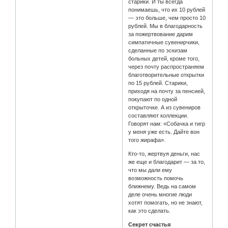
старики. И ты всегда
понимаешь, что их 10 рублей
— это больше, чем просто 10
рублей. Мы в благодарность
за пожертвование дарим
симпатичные сувенирчики,
сделанные по эскизам
больных детей, кроме того,
через почту распространяем
благотворительные открытки
по 15 рублей. Старики,
приходя на почту за пенсией,
покупают по одной
открыточке. А из сувениров
составляют коллекции.
Говорят нам: «Собачка и тигр
у меня уже есть. Дайте вон
того жирафа».
Кто-то, жертвуя деньги, нас
же еще и благодарит — за то,
что мы дали ему
возможность помочь
ближнему. Ведь на самом
деле очень многие люди
хотят помогать, но не знают,
как это сделать.
Секрет счастья