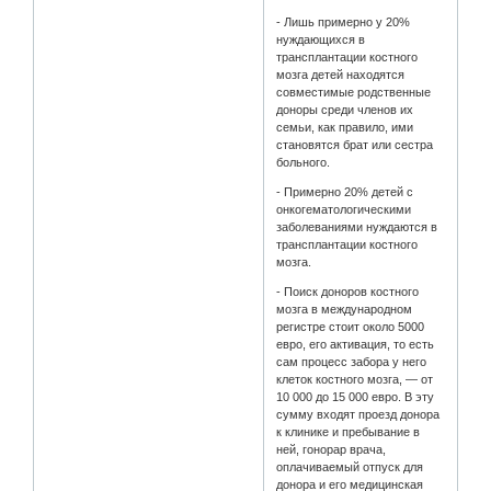
- Лишь примерно у 20%
нуждающихся в
трансплантации костного
мозга детей находятся
совместимые родственные
доноры среди членов их
семьи, как правило, ими
становятся брат или сестра
больного.
- Примерно 20% детей с
онкогематологическими
заболеваниями нуждаются в
трансплантации костного
мозга.
- Поиск доноров костного
мозга в международном
регистре стоит около 5000
евро, его активация, то есть
сам процесс забора у него
клеток костного мозга, — от
10 000 до 15 000 евро. В эту
сумму входят проезд донора
к клинике и пребывание в
ней, гонорар врача,
оплачиваемый отпуск для
донора и его медицинская