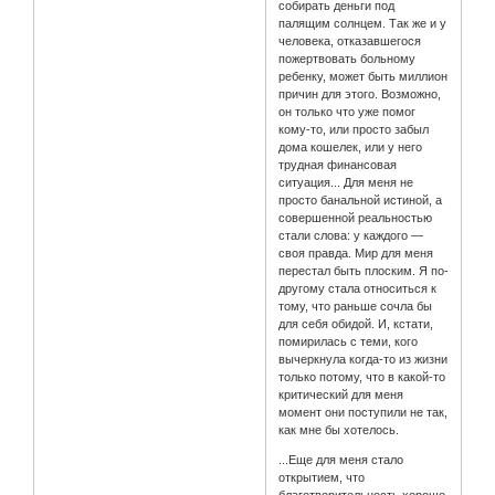
собирать деньги под
палящим солнцем. Так же и у
человека, отказавшегося
пожертвовать больному
ребенку, может быть миллион
причин для этого. Возможно,
он только что уже помог
кому-то, или просто забыл
дома кошелек, или у него
трудная финансовая
ситуация... Для меня не
просто банальной истиной, а
совершенной реальностью
стали слова: у каждого —
своя правда. Мир для меня
перестал быть плоским. Я по-
другому стала относиться к
тому, что раньше сочла бы
для себя обидой. И, кстати,
помирилась с теми, кого
вычеркнула когда-то из жизни
только потому, что в какой-то
критический для меня
момент они поступили не так,
как мне бы хотелось.
...Еще для меня стало
открытием, что
благотворительность хорошо