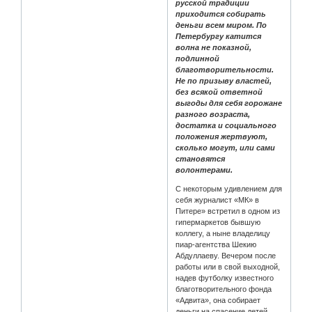
русской традиции
приходится собирать
деньги всем миром. По
Петербургу катится
волна не показной,
подлинной
благотворительности.
Не по призыву властей,
без всякой ответной
выгоды для себя горожане
разного возраста,
достатка и социального
положения жертвуют,
сколько могут, или сами
становятся
волонтерами.
С некоторым удивлением для
себя журналист «МК» в
Питере» встретил в одном из
гипермаркетов бывшую
коллегу, а ныне владелицу
пиар-агентства Шекию
Абдуллаеву. Вечером после
работы или в свой выходной,
надев футболку известного
благотворительного фонда
«Адвита», она собирает
деньги на спасение детей,