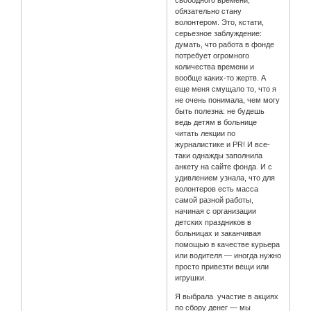
обязательно стану
волонтером. Это, кстати,
серьезное заблуждение:
думать, что работа в фонде
потребует огромного
количества времени и
вообще каких-то жертв. А
еще меня смущало то, что я
не очень понимала, чем могу
быть полезна: не будешь
ведь детям в больнице
читать лекции по
журналистике и PR! И все-
таки однажды заполнила
анкету на сайте фонда. И с
удивлением узнала, что для
волонтеров есть масса
самой разной работы,
начиная с организации
детских праздников в
больницах и заканчивая
помощью в качестве курьера
или водителя — иногда нужно
просто привезти вещи или
игрушки.
Я выбрала участие в акциях
по сбору денег — мы