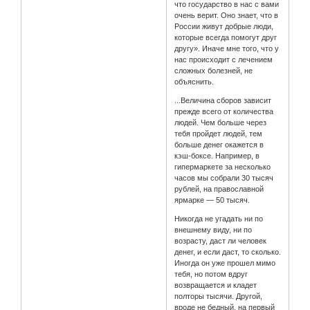
что государство в нас с вами
очень верит. Оно знает, что в
России живут добрые люди,
которые всегда помогут друг
другу». Иначе мне того, что у
нас происходит с лечением
сложных болезней, не
объяснить.
...Величина сборов зависит
прежде всего от количества
людей. Чем больше через
тебя пройдет людей, тем
больше денег окажется в
кэш-боксе. Например, в
гипермаркете за несколько
часов мы собрали 30 тысяч
рублей, на православной
ярмарке — 50 тысяч.
Никогда не угадать ни по
внешнему виду, ни по
возрасту, даст ли человек
денег, и если даст, то сколько.
Иногда он уже прошел мимо
тебя, но потом вдруг
возвращается и кладет
полторы тысячи. Другой,
вроде не бедный, на первый