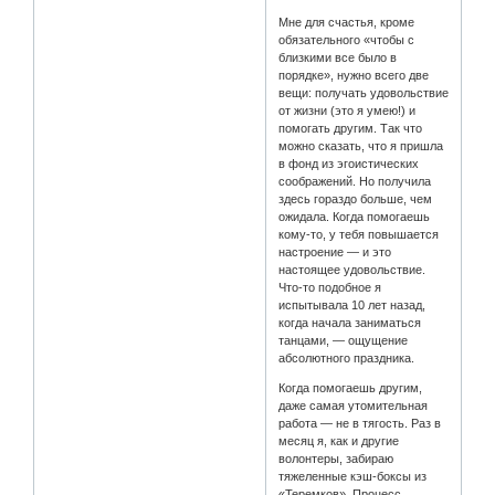
Мне для счастья, кроме
обязательного «чтобы с
близкими все было в
порядке», нужно всего две
вещи: получать удовольствие
от жизни (это я умею!) и
помогать другим. Так что
можно сказать, что я пришла
в фонд из эгоистических
соображений. Но получила
здесь гораздо больше, чем
ожидала. Когда помогаешь
кому-то, у тебя повышается
настроение — и это
настоящее удовольствие.
Что-то подобное я
испытывала 10 лет назад,
когда начала заниматься
танцами, — ощущение
абсолютного праздника.
Когда помогаешь другим,
даже самая утомительная
работа — не в тягость. Раз в
месяц я, как и другие
волонтеры, забираю
тяжеленные кэш-боксы из
«Теремков». Процесс