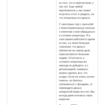
из того, что я перечислила, у
них нет. Еще любой
жертвователь у нас может
получить отчет и увидеть, на
что потрачены его деньги.
С некоторых пор с просьбой
о благотворительных взносах
к клиентам стали обращаться
и сотовые операторы. Я в
свое время работала в одном
из них, и у меня большие
сомнения, что деньги
абонентов на самом деле
перечисляются больным
людям. Отчетность у
сотового оператора вы
никогда не добудете, а с
детализацией, поверьте,
можно сделать все, что
угодно. Если уж очень хотите
помочь, но боитесь
связываться с фондами, то
переводите деньги
конкретной маме на счет. Мы
всегда даем контакты таких
мамочек.