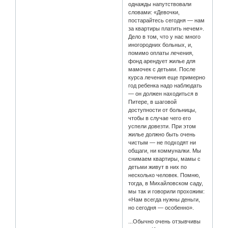
однажды напутствовали
словами: «Девочки,
постарайтесь сегодня — нам
за квартиры платить нечем».
Дело в том, что у нас много
иногородних больных, и,
помимо оплаты лечения,
фонд арендует жилье для
мамочек с детьми. После
курса лечения еще примерно
год ребенка надо наблюдать
— он должен находиться в
Питере, в шаговой
доступности от больницы,
чтобы в случае чего его
успели довезти. При этом
жилье должно быть очень
чистым — не подходят ни
общаги, ни коммуналки. Мы
снимаем квартиры, мамы с
детьми живут в них по
несколько человек. Помню,
тогда, в Михайловском саду,
мы так и говорили прохожим:
«Нам всегда нужны деньги,
но сегодня — особенно».
...Обычно очень отзывчивы