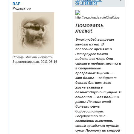
Поделиться
2014-
1
RAF
09-15 15:55:08
Модератор
Помогать
легко!
Этих людей встречал
каждый из нас. В
последнее время их в
Петербурге можно
Откуда:
Москва и область
видеть все чаще. Они
Зарегистрирован
: 2011-05-16
стоят в людных местах и
в специальные
прозрачные ящички —
кэш-боксы — собирают
деньги для тех, кого
жизнь загнала в
безвыходную ситуацию. В
основном — для больных
раком. Лечение этой
болезни очень
дорогостоящее.
Государство не в
состоянии выделить
своим гражданам нужных
сумм. Поэтому по старой