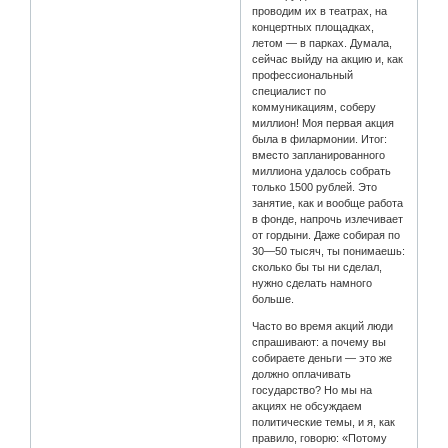
проводим их в театрах, на
концертных площадках,
летом — в парках. Думала,
сейчас выйду на акцию и, как
профессиональный
специалист по
коммуникациям, соберу
миллион! Моя первая акция
была в филармонии. Итог:
вместо запланированного
миллиона удалось собрать
только 1500 рублей. Это
занятие, как и вообще работа
в фонде, напрочь излечивает
от гордыни. Даже собирая по
30—50 тысяч, ты понимаешь:
сколько бы ты ни сделал,
нужно сделать намного
больше.
Часто во время акций люди
спрашивают: а почему вы
собираете деньги — это же
должно оплачивать
государство? Но мы на
акциях не обсуждаем
политические темы, и я, как
правило, говорю: «Потому