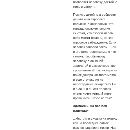
позволяет человеку достойно
жить и уходить.
Помимо детей, мы собираем
деньги и на взрослых
больных. К сожалению, это
гораздо сложнее: многие
считают, что взрослый сам
себе может помочь, но это
огромное заблуждение. Если
человек заболел раком — он
и его родственники мало что
смогут. Как обычному
человеку с обычной
зарплатой в самые короткие
сроки найти 20 тысяч евро на
поиск донора костного мозга
и еще столько же на
необходимые лекарства? Но
и в 30, и в 40 лет человек
очень хочет жить. И имеет
право жить! Разве не так?
«Девочки, на вас вся
надежда»
...Часто мы уходим на акцию,
как на последнее самое
важное задание в жизни. Нас