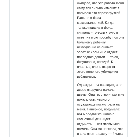
ожидала, что эта работа меня
саму так сильно изменит. Я
называю это перезагрузкой.
Раньше я была
максималисткой. Когда
только пришла в фонд,
считала, что если кто-то в
ответ на мою просьбу помочь
больному ребенку
немедленно не снимет
золотые часы и не отдаст
последние деньги — то он,
безусловно, негодяй. К
счастью, очень скоро от
этого нелепого убеждения
избавилась.
Однажды шла на акцию, а во
дворе старушка сажала
цветы. Она грустно и, как мне
показалось, немного
осуждающе посмотрела на
меня. Наверное, подумала:
вот молодая женщина в
солнечный день идет
отдыхать — нет чтобы мне
помочь. Она же не знала, что
я шла стоять вахту — 4 часа