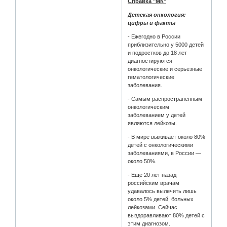
Справка "МК"
Детская онкология:
цифры и факты
- Ежегодно в России
приблизительно у 5000 детей
и подростков до 18 лет
диагностируются
онкологические и серьезные
гематологические
заболевания.
- Самым распространенным
онкологическим
заболеванием у детей
являются лейкозы.
- В мире выживает около 80%
детей с онкологическими
заболеваниями, в России —
около 50%.
- Еще 20 лет назад
российским врачам
удавалось вылечить лишь
около 5% детей, больных
лейкозами. Сейчас
выздоравливают 80% детей с
этим диагнозом.