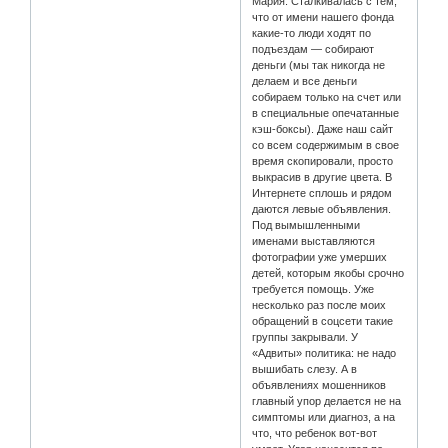
Мария. Сталкивалась с тем,
что от имени нашего фонда
какие-то люди ходят по
подъездам — собирают
деньги (мы так никогда не
делаем и все деньги
собираем только на счет или
в специальные опечатанные
кэш-боксы). Даже наш сайт
со всем содержимым в свое
время скопировали, просто
выкрасив в другие цвета. В
Интернете сплошь и рядом
даются левые объявления.
Под вымышленными
именами выставляются
фотографии уже умерших
детей, которым якобы срочно
требуется помощь. Уже
несколько раз после моих
обращений в соцсети такие
группы закрывали. У
«Адвиты» политика: не надо
вышибать слезу. А в
объявлениях мошенников
главный упор делается не на
симптомы или диагноз, а на
что, что ребенок вот-вот