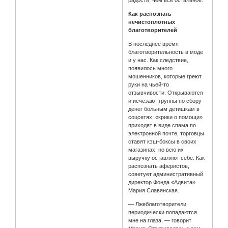
Как распознать
нечистоплотных
благотворителей
В последнее время
благотворительность в моде
и у нас. Как следствие,
появилось много
мошенников, которые греют
руки на чьей-то
отзывчивости. Открываются
и исчезают группы по сбору
денег больным детишкам в
соцсетях, «крики о помощи»
приходят в виде спама по
электронной почте, торговцы
ставят кэш-боксы в своих
магазинах, но всю их
выручку оставляют себе. Как
распознать аферистов,
советует административный
директор Фонда «Адвита»
Мария Славянская.
— Лжеблаготворители
периодически попадаются
мне на глаза, — говорит