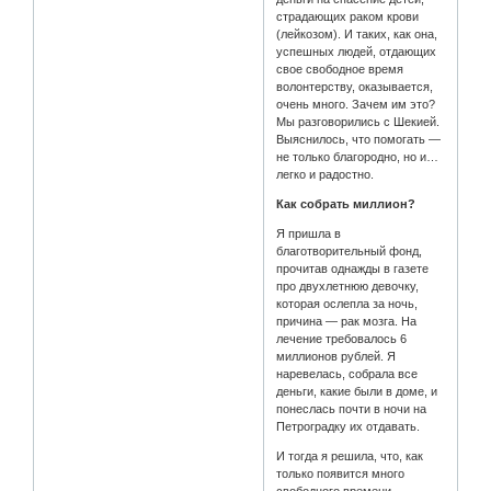
страдающих раком крови
(лейкозом). И таких, как она,
успешных людей, отдающих
свое свободное время
волонтерству, оказывается,
очень много. Зачем им это?
Мы разговорились с Шекией.
Выяснилось, что помогать —
не только благородно, но и…
легко и радостно.
Как собрать миллион?
Я пришла в
благотворительный фонд,
прочитав однажды в газете
про двухлетнюю девочку,
которая ослепла за ночь,
причина — рак мозга. На
лечение требовалось 6
миллионов рублей. Я
наревелась, собрала все
деньги, какие были в доме, и
понеслась почти в ночи на
Петроградку их отдавать.
И тогда я решила, что, как
только появится много
свободного времени,