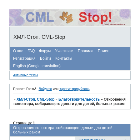
ХМЛ-Стоп, CML-Stop
О нас
FAQ
Форум
Участники
Правила
Поиск
Регистрация
Войти
Контакты
English (Google translation)
Активные темы
Привет, Гость!
Войдите
или
зарегистрируйтесь
.
»
ХМЛ-Стоп, CML-Stop
»
Благотворительность
»
Откровения
волонтера, собирающего деньги для детей, больных раком
Страница:
1
Откровения волонтера, собирающего деньги для детей,
больных раком