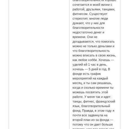
сочетается в моей жизни с
работой, друзьями, танцами,
фитнесом. Существует
стереотип: многие люди
думают, что у них для
благотворительности
недостаточно денег и
времени. Они не
догадываются, что помогать
можно не только деньгами и
что благотворительность
можно вписать в свою жизнь,
как любое хобби. Хочешь —
уделяй ей 1 час в день,
хочешь — 5 дней в год. В
фонде есть график
мероприятий на каждый
месяц, и ты сам решаешь,
когда и сколько времени ты
можешь посвятить этой
работе. У меня так и идет:
танцы, фитнес, французский
язык, благотворительный
фонд. Правда, в этом году я
почти все задвинула на
второй план из-за фонда —
потому что он дает больше
радости, чем все остальное.