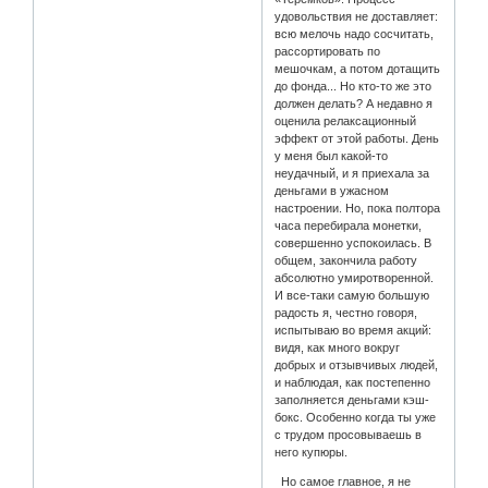
удовольствия не доставляет:
всю мелочь надо сосчитать,
рассортировать по
мешочкам, а потом дотащить
до фонда... Но кто-то же это
должен делать? А недавно я
оценила релаксационный
эффект от этой работы. День
у меня был какой-то
неудачный, и я приехала за
деньгами в ужасном
настроении. Но, пока полтора
часа перебирала монетки,
совершенно успокоилась. В
общем, закончила работу
абсолютно умиротворенной.
И все-таки самую большую
радость я, честно говоря,
испытываю во время акций:
видя, как много вокруг
добрых и отзывчивых людей,
и наблюдая, как постепенно
заполняется деньгами кэш-
бокс. Особенно когда ты уже
с трудом просовываешь в
него купюры.
Но самое главное, я не