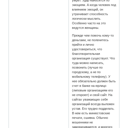
умрет. Удар наносится по
эмоциям. А когда человек под
влиянием эмоций, он
утрачивает способность
логически мыслить.
Особенно часто на это
ведутся женщины.
Прежде чем помочь кому-то
деньгами, не поленитесь
прийти и лично
удостовериться, что
благотворительная
организация существует. Что
туда можно написать,
позвонить (лучше по
городскому, а не по
мобильному телефону). У
нее обязательно должен быть
счет в банке на юрлицо
(липовым организациям его
не откроют) и свой сайт. На
сайтах уважающих себя
организаций всегда выложен
устав. Его трудно подделать.
В нем есть минюстовские
печати, сшивка. Обычно
мошенники не
заморачиваются, и многого