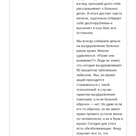
взгляд, прохожий долго тебя
расспрашивает о больных
детях. В итоге достает горсть
мелочи, тщательно отбирает
себе десятирублевки и
высыпает в кэш-бокс все
остальное.
Мы всегда собираем деньги
на выздоровление больных
раком крови. Многие
удивляются: «Разве они
выживают?» Люди не знают,
что сегодня выздоравливают
80 процентов заболевших
лейкозом. Увы, во время
акций приходится
сталкиваться с такой
психологией: в случае
гарантии выздоровления
помогаем, а если больной
обречен — нет. Но даже если
кто-то обречен, он же имеет
право прожить остаток жизни
по-человечески, а не в боли и
муках! Сегодня для этого
есть обезболивающие. Фонд
покупает все то, что