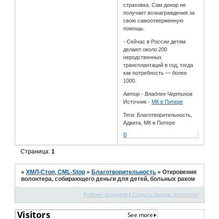
страховка. Сам донор не
получает вознаграждения за
свою самоотверженную
помощь.
- Сейчас в России детям
делают около 200
неродственных
трансплантаций в год, тогда
как потребность — более
1000.
Автор - Владлен Чертинов
Источник -
МК в Питере
Теги: Благотворительность,
Адвита, МК в Питере
0
Страница:
1
»
ХМЛ-Стоп, CML-Stop
»
Благотворительность
»
Откровения
волонтера, собирающего деньги для детей, больных раком
Рейтинг форумов
|
Создать форум бесплатно