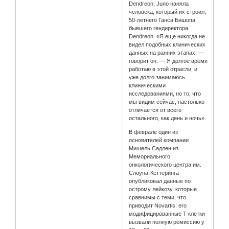
Dendreon, Juno наняла
человека, который их строил,
50-летнего Ганса Бишопа,
бывшего гендиректора
Dendreon. «Я еще никогда не
видел подобных клинических
данных на ранних этапах, —
говорит он. — Я долгое время
работаю в этой отрасли, и
уже долго занимаюсь
клиническими
исследованиями, но то, что
мы видим сейчас, настолько
отличается от всего
остального, как день и ночь».
В феврале один из
основателей компании
Мишель Садлен из
Мемориального
онкологического центра им.
Слоуна-Кеттеринга
опубликовал данные по
острому лейкозу, которые
сравнимы с теми, что
приводит Novartis: его
модифицированные T-клетки
вызвали полную ремиссию у