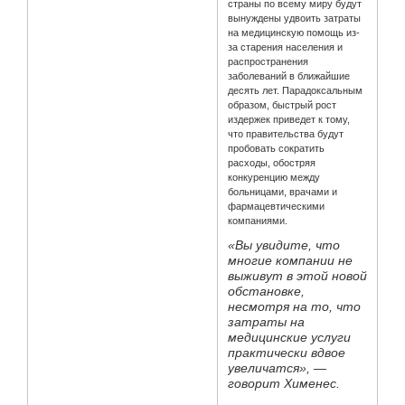
страны по всему миру будут
вынуждены удвоить затраты
на медицинскую помощь из-
за старения населения и
распространения
заболеваний в ближайшие
десять лет. Парадоксальным
образом, быстрый рост
издержек приведет к тому,
что правительства будут
пробовать сократить
расходы, обостряя
конкуренцию между
больницами, врачами и
фармацевтическими
компаниями.
«Вы увидите, что
многие компании не
выживут в этой новой
обстановке,
несмотря на то, что
затраты на
медицинские услуги
практически вдвое
увеличатся», —
говорит Хименес.