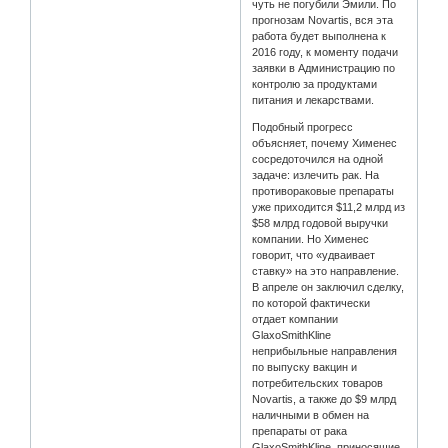
чуть не погубили Эмили. По
прогнозам Novartis, вся эта
работа будет выполнена к
2016 году, к моменту подачи
заявки в Администрацию по
контролю за продуктами
питания и лекарствами.
Подобный прогресс
объясняет, почему Хименес
сосредоточился на одной
задаче: излечить рак. На
противораковые препараты
уже приходится $11,2 млрд из
$58 млрд годовой выручки
компании. Но Хименес
говорит, что «удваивает
ставку» на это направление.
В апреле он заключил сделку,
по которой фактически
отдает компании
GlaxoSmithKline
неприбыльные направления
по выпуску вакцин и
потребительских товаров
Novartis, а также до $9 млрд
наличными в обмен на
препараты от рака
GlaxoSmithKline, приносящие