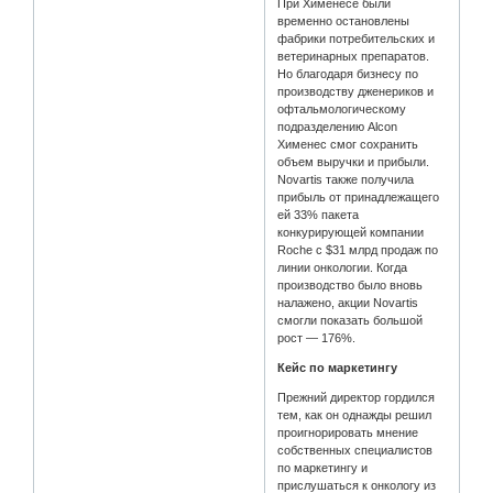
При Хименесе были
временно остановлены
фабрики потребительских и
ветеринарных препаратов.
Но благодаря бизнесу по
производству дженериков и
офтальмологическому
подразделению Alcon
Хименес смог сохранить
объем выручки и прибыли.
Novartis также получила
прибыль от принадлежащего
ей 33% пакета
конкурирующей компании
Roche с $31 млрд продаж по
линии онкологии. Когда
производство было вновь
налажено, акции Novartis
смогли показать большой
рост — 176%.
Кейс по маркетингу
Прежний директор гордился
тем, как он однажды решил
проигнорировать мнение
собственных специалистов
по маркетингу и
прислушаться к онкологу из