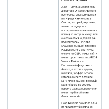
Охотники за раком
Juno — детище Ларри Кори,
директора Онкологического
исследовательского центра
им. Фреда Хатчинсона в
Сиэтле, который, вероятно,
является лидером в
исследовании механизмов, с
помощью которых иммунная
система обычно держит рак
под контролем. Ричард
Клаузнер, бывший директор
Национального института
онкологии США, помог найти
инвесторов, таких как ARCH
Venture Partners и
Постоянный фонд штата
Аляска, а затем и других,
включая Джеффа Безоса,
которые вместе вложили
$175 млн в рамках, пожалуй,
крупнейшего по объему
первого раунда привлечения
инвестиций в области
биотехнологий.
Пока Novartis покупала одно
из предприятий компании