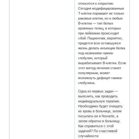
относится к открытию.
Сегодня модифицированные
T-клетки поражают не только
раковые клетки, но и любые
В-клетки — тип белых
кровяных телец, в которых
при лейкемии происходит
сбой. Пациентам, вероятно,
придется всю оставшуюся
жизнь делать инъекции белка
под названием гамма-
глобулин, который
вырабатывают В-клетки. Если
этот метод лечения станет
популярным, может
возникнуть дефицит гамма-
глобулина.
Одна из первых задач —
выяснить, как проводить
индивидуальную терапию.
Необходимо будет очищать
их кровь в больнице, затем
посылать ее в Novartis, а
затем обратно в больницу.
Как справиться с этой
задачей? По счастливой
случайности