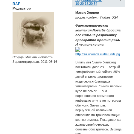
Поделиться
2014-
1
RAF
10-20 18:20:54
Модератор
Мэтью Херпер
корреспондент Forbes USA
Фармацевтическая
компания Novartis бросила
все силы на разработку
препаратов против рака.
И не только она
Откуда:
Москва и область
Зарегистрирован
: 2011-05-16
В пять лет Эмили Уайтхед
поставили диагноз — острый
лимфобластный лейкоз. 85%
детей с таким диагнозом
исцеляются благодаря
химиотерапии. Эмили первый
курс не помог — она
перенесла во время него
инфекцию и чуть не потеряла
обе ноги. Затем рак
вернулся, ей назначили
операцию по трансплантации
костного мозга. Пока девочка
ждала своей очереди,
болезнь обострилась. Выхода
нет?