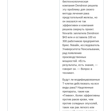
биотехнологическая
компания Dendreon решила
эту проблему для своего
метода лечения рака
предстательной железы, но
он оказался не так
эффективен и компания
решила свернуть проект.
Novartis заплатила Dendreon
$43 млн и оставила 100 из
300 работников предприятия.
Брюс Левайн, исследователь
Университета Пенсильвании,
рад появлению
производственных
мощностей. «Есть
результаты, есть знания, —
говорит он. — Вопрос в
технике».
Будут ли модифицированные
Т-клетки действовать на все
виды рака? Нацеленные
препараты, такие как
«Гливек», более эффективны
против раков крови, чем
против солидных опухолей,
таких как рак легкого или