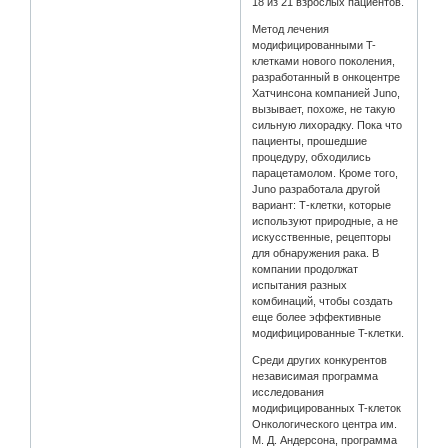
18 из 21 взрослых пациентов.
Метод лечения
модифицированными T-
клетками нового поколения,
разработанный в онкоцентре
Хатчинсона компанией Juno,
вызывает, похоже, не такую
сильную лихорадку. Пока что
пациенты, прошедшие
процедуру, обходились
парацетамолом. Кроме того,
Juno разработала другой
вариант: Т-клетки, которые
используют природные, а не
искусственные, рецепторы
для обнаружения рака. В
компании продолжат
испытания разных
комбинаций, чтобы создать
еще более эффективные
модифицированные T-клетки.
Среди других конкурентов
независимая программа
исследования
модифицированных T-клеток
Онкологического центра им.
М. Д. Андерсона, программа