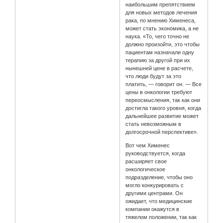
наибольшим препятствием
для новых методов лечения
рака, по мнению Хименеса,
может стать экономика, а не
наука. «То, чего точно не
должно произойти, это чтобы
пациентам назначали одну
терапию за другой при их
нынешней цене в расчете,
что люди будут за это
платить, — говорит он. — Все
цены в онкологии требуют
переосмысления, так как они
достигла такого уровня, когда
дальнейшее развитие может
стать невозможным в
долгосрочной перспективе».
Вот чем Хименес
руководствуется, когда
расширяет свое
онкологическое
подразделение, чтобы оно
могло конкурировать с
другими центрами. Он
ожидает, что медицинские
компании окажутся в
тяжелом положении, так как