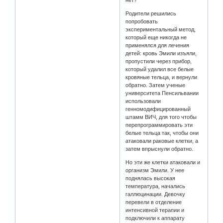
Родители решились
попробовать
экспериментальный метод,
который еще никогда не
применялся для лечения
детей: кровь Эмили изъяли,
пропустили через прибор,
который удалил все белые
кровяные тельца, и вернули
обратно. Затем ученые
университета Пенсильвании
использовали
генномодифицированный
штамм ВИЧ, для того чтобы
перепрограммировать эти
белые тельца так, чтобы они
атаковали раковые клетки, а
затем впрыснули обратно.
Но эти же клетки атаковали и
организм Эмили. У нее
поднялась высокая
температура, начались
галлюцинации. Девочку
перевели в отделение
интенсивной терапии и
подключили к аппарату