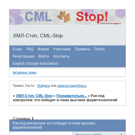
ХМЛ-Стоп, CML-Stop
О нас
FAQ
Форум
Участники
Правила
Поиск
Регистрация
Войти
Контакты
English (Google translation)
Активные темы
Привет, Гость!
Войдите
или
зарегистрируйтесь
.
»
ХМЛ-Стоп, CML-Stop
»
Познавательно...
»
Рак под
контролем: кто победит в гонке высоких фармтехнологий
Страница:
1
Рак под контролем: кто победит в гонке высоких
фармтехнологий