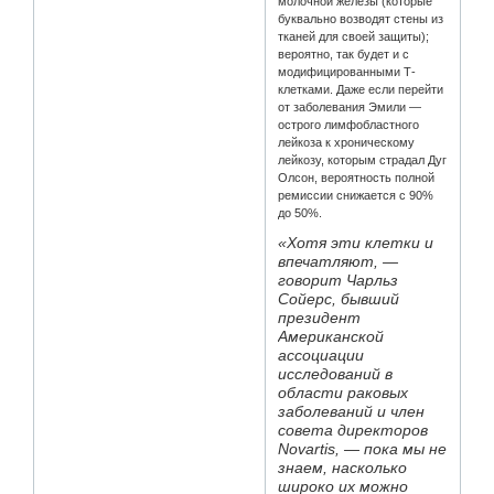
молочной железы (которые
буквально возводят стены из
тканей для своей защиты);
вероятно, так будет и с
модифицированными Т-
клетками. Даже если перейти
от заболевания Эмили —
острого лимфобластного
лейкоза к хроническому
лейкозу, которым страдал Дуг
Олсон, вероятность полной
ремиссии снижается с 90%
до 50%.
«Хотя эти клетки и
впечатляют, —
говорит Чарльз
Сойерс, бывший
президент
Американской
ассоциации
исследований в
области раковых
заболеваний и член
совета директоров
Novartis, — пока мы не
знаем, насколько
широко их можно