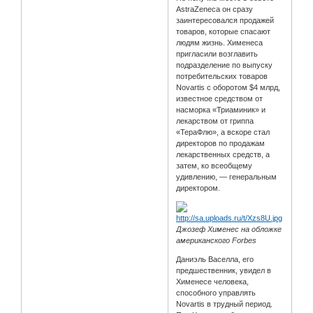
AstraZeneca он сразу
заинтересовался продажей
товаров, которые спасают
людям жизнь. Хименеса
пригласили возглавить
подразделение по выпуску
потребительских товаров
Novartis с оборотом $4 млрд,
известное средством от
насморка «Триаминик» и
лекарством от гриппа
«ТераФлю», а вскоре стал
директоров по продажам
лекарственных средств, а
затем, ко всеобщему
удивлению, — генеральным
директором.
Джозеф Хименес на обложке
американского Forbes
Даниэль Васелла, его
предшественник, увидел в
Хименесе человека,
способного управлять
Novartis в трудный период.