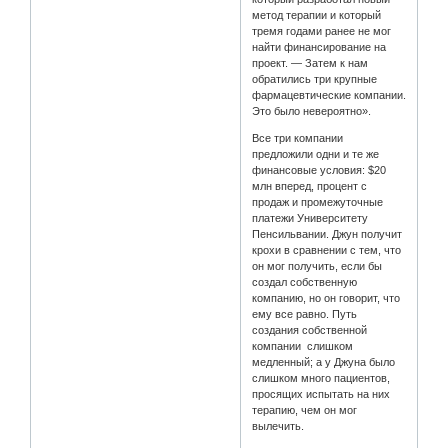
метод терапии и который
тремя годами ранее не мог
найти финансирование на
проект. — Затем к нам
обратились три крупные
фармацевтические компании.
Это было невероятно».
Все три компании
предложили одни и те же
финансовые условия: $20
млн вперед, процент с
продаж и промежуточные
платежи Университету
Пенсильвании. Джун получит
крохи в сравнении с тем, что
он мог получить, если бы
создал собственную
компанию, но он говорит, что
ему все равно. Путь
создания собственной
компании слишком
медленный; а у Джуна было
слишком много пациентов,
просящих испытать на них
терапию, чем он мог
вылечить.