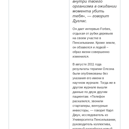
внутри твоего
организма в ожидании
момента убить
тебя», — говорит
Дуглас.
Он дает интервью Forbes,
отдыхая от рубки деревьев
на своем участке в
Пенсильвании. Кроме земли,
он обзавелся и лодкой –
образ жизни совершенно
изменился.
В августе 2011 года
результаты терапии Олсона
были опубликованы без
указания его имени в
научном журнале. Тогда же в
другом журнале вышли
данные по двум другим
пациентам. «Телефон
раскалился, звонили
стартаперы, венчурные
инвесторы, — говорит Карл
Джун, исследователь из
Университета Пенсильвании,
руководитель коллектива,
который разработал новый