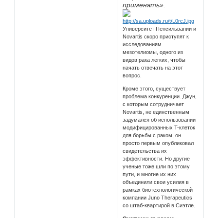
применять».
Университет Пенсильвании и
Novartis скоро приступят к
исследованиям
мезотелиомы, одного из
видов рака легких, чтобы
начать отвечать на этот
вопрос.
Кроме этого, существует
проблема конкуренции. Джун,
с которым сотрудничает
Novartis, не единственным
задумался об использовании
модифицированных T-клеток
для борьбы с раком, он
просто первым опубликовал
свидетельства их
эффективности. Но другие
ученые тоже шли по этому
пути, и многие их них
объединили свои усилия в
рамках биотехнологической
компании Juno Therapeutics
со штаб-квартирой в Сиэтле.