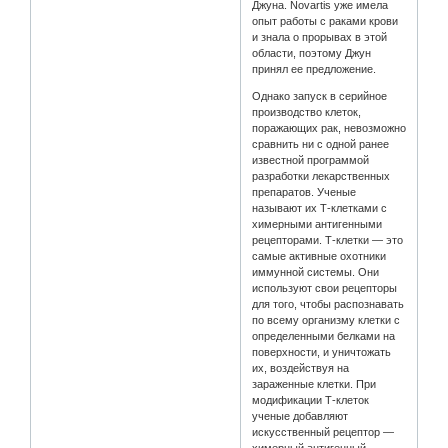
Джуна. Novartis уже имела
опыт работы с раками крови
и знала о прорывах в этой
области, поэтому Джун
принял ее предложение.
Однако запуск в серийное
производство клеток,
поражающих рак, невозможно
сравнить ни с одной ранее
известной программой
разработки лекарственных
препаратов. Ученые
называют их Т-клетками с
химерными антигенными
рецепторами. Т-клетки — это
самые активные охотники
иммунной системы. Они
используют свои рецепторы
для того, чтобы распознавать
по всему организму клетки с
определенными белками на
поверхности, и уничтожать
их, воздействуя на
зараженные клетки. При
модификации Т-клеток
ученые добавляют
искусственный рецептор —
химерный антигенный