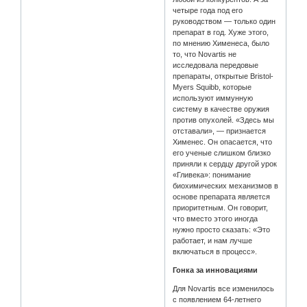
четыре года под его
руководством — только один
препарат в год. Хуже этого,
по мнению Хименеса, было
то, что Novartis не
исследовала передовые
препараты, открытые Bristol-
Myers Squibb, которые
используют иммунную
систему в качестве оружия
против опухолей. «Здесь мы
отставали», — признается
Хименес. Он опасается, что
его ученые слишком близко
приняли к сердцу другой урок
«Гливека»: понимание
биохимических механизмов в
основе препарата является
приоритетным. Он говорит,
что вместо этого иногда
нужно просто сказать: «Это
работает, и нам лучше
включаться в процесс».
Гонка за инновациями
Для Novartis все изменилось
с появлением 64-летнего