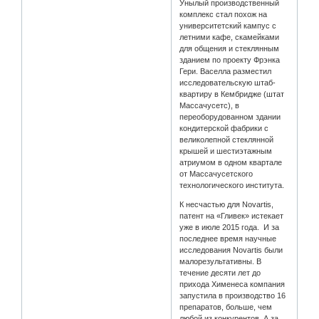
Унылый производственный
комплекс стал похож на
университетский кампус с
летними кафе, скамейками
для общения и стеклянным
зданием по проекту Фрэнка
Гери. Васелла разместил
исследовательскую штаб-
квартиру в Кембридже (штат
Массачусетс), в
переоборудованном здании
кондитерской фабрики с
великолепной стеклянной
крышей и шестиэтажным
атриумом в одном квартале
от Массачусетского
технологического института.
К несчастью для Novartis,
патент на «Гливек» истекает
уже в июле 2015 года. И за
последнее время научные
исследования Novartis были
малорезультативны. В
течение десяти лет до
прихода Хименеса компания
запустила в производство 16
препаратов, больше, чем
любой из конкурентов. А за