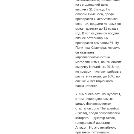
на сегодняшний день
выручку $1,6 млрд. По
словам Хименеса, среди
препаратов GlaxoSmithKline
есть три, продажи которых он
может довести до $1 млрд в
год. В тот же день он продал
бизнес ветеринарных
препаратов компании Eli Lilly.
Политика Хименеса, которую
он называет
«противоположностью
мегаслияниям», на 5% снизит
выручку Novartis за 2016 год,
но повысит чистую прибыль в
расчете на акцию до 10%, по
оценке инвестиционного
банка Jefferies.
У Хименеса есть конкуренты,
в том числе один самых
щедро финансируемых
стартапов Juno Therapeutics
(Сиэтл), среди покровителей
которого — Джефф Безос,
генеральный директор
Amazon. Но это неизбежно
при таком потенциале.