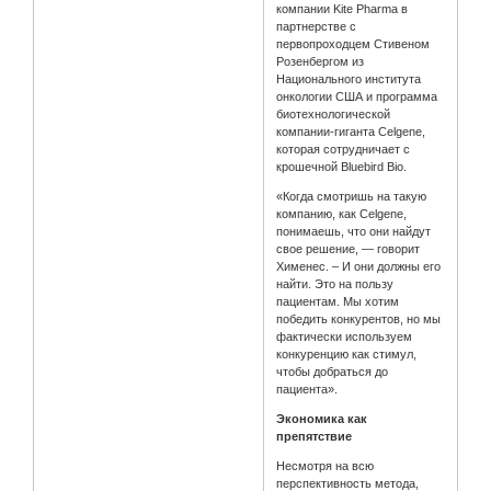
компании Kite Pharma в
партнерстве с
первопроходцем Стивеном
Розенбергом из
Национального института
онкологии США и программа
биотехнологической
компании-гиганта Celgene,
которая сотрудничает с
крошечной Bluebird Bio.
«Когда смотришь на такую
компанию, как Celgene,
понимаешь, что они найдут
свое решение, — говорит
Хименес. – И они должны его
найти. Это на пользу
пациентам. Мы хотим
победить конкурентов, но мы
фактически используем
конкуренцию как стимул,
чтобы добраться до
пациента».
Экономика как
препятствие
Несмотря на всю
перспективность метода,