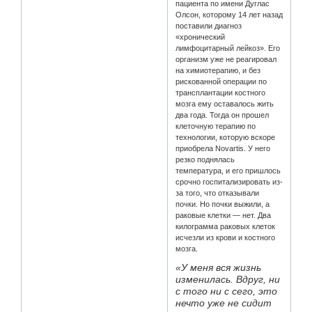
пациента по имени Дуглас
Олсон, которому 14 лет назад
поставили диагноз
«хронический
лимфоцитарный лейкоз». Его
организм уже не реагировал
на химиотерапию, и без
рискованной операции по
трансплантации костного
мозга ему оставалось жить
два года. Тогда он прошел
клеточную терапию по
технологии, которую вскоре
приобрела Novartis. У него
резко поднялась
температура, и его пришлось
срочно госпитализировать из-
за того, что отказывали
почки. Но почки выжили, а
раковые клетки — нет. Два
килограмма раковых клеток
исчезли из крови и костного
мозга.
«У меня вся жизнь
изменилась. Вдруг, ни
с того ни с сего, это
нечто уже не сидит