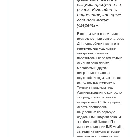
выпуска продукта на
рынок. Речь идет о
пациентах, которые
вот-вот могут
умереть».
В сочетании с растущими
возможностями секвенаторов
ДНК, способных прочитать
генетический код, новые
лекарства приносят
поразительные результаты в
лечении рака легких,
меланомы и других
смертельно опасных
опухолей, иногда заставляя
их полностью исчезнуть.
Только в прошлом году
Администрация по контролю
за продуктами питания и
лекарствами США одобрила
девять препаратов,
нацеленных на борьбу с
отдельными видами рака. И
это большой бизнес. По
данным компании IMS Health,
затраты на онкологические
препараты в прошлом году