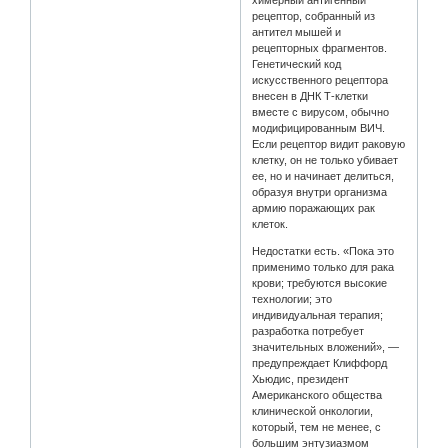
рецептор, собранный из
антител мышей и
рецепторных фрагментов.
Генетический код
искусственного рецептора
внесен в ДНК Т-клетки
вместе с вирусом, обычно
модифицированным ВИЧ.
Если рецептор видит раковую
клетку, он не только убивает
ее, но и начинает делиться,
образуя внутри организма
армию поражающих рак
клеток.
Недостатки есть. «Пока это
применимо только для рака
крови; требуются высокие
технологии; это
индивидуальная терапия;
разработка потребует
значительных вложений», —
предупреждает Клиффорд
Хьюдис, президент
Американского общества
клинической онкологии,
который, тем не менее, с
большим энтузиазмом