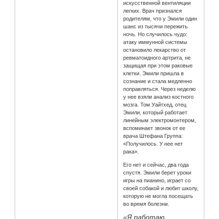
искусственной вентиляции
легких. Врач признался
родителям, что у Эмили один
шанс из тысячи пережить
ночь. Но случилось чудо:
атаку иммунной системы
остановило лекарство от
ревматоидного артрита, не
защищая при этом раковые
клетки. Эмили пришла в
сознание и стала медленно
поправляться. Через неделю
у нее взяли анализ костного
мозга. Том Уайтхед, отец
Эмили, который работает
линейным электромонтером,
вспоминает звонок от ее
врача Штефана Группа:
«Получилось. У нее нет
рака».
Его нет и сейчас, два года
спустя. Эмили берет уроки
игры на пианино, играет со
своей собакой и любит школу,
которую не могла посещать
во время болезни.
«Я работаю