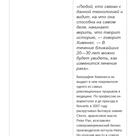
«Любой, кто связан с
данной технологией и
видит, на что она
способна на самом
деле, начинает
верить, что творит
историю, — говорит
Хименес. — В
течение ближайших
20—30 лет можно
будет увидеть, как
изменится лечение
рака».
Биография Хименеса не
выдает в нем покровителя
одного из самых
революционных прорывов в
медицине. По профессии он
маркетолог и до прихода в
Novartis в 2007 году
раскручивал бытовую химию
Clorox, арахисовое масло
Peter Pan, возглавлял
североамериканский бизнес
производителя кетчупа Heinz.
Но получив место в совете