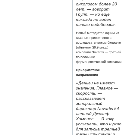
онкологом более 20
лет, — говорит
Групп, — но еще
никогда не видел
ничего подобного».
Новый метод стал одним из
главных приоритетов в
исследовательском бюджете
(объемом $9,9 млрд)
компании Novartis — третьей
по величине
фармацевтической компании.
Приоритетное
направление
«Деньги не имеют
значения. Главное —
скорость, —
рассказывает
генеральный
директор Novartis 54-
летний Джозеф
Хименес. — Я хочу
услышать, что нужно
для запуска третьей
фазы испытаний и