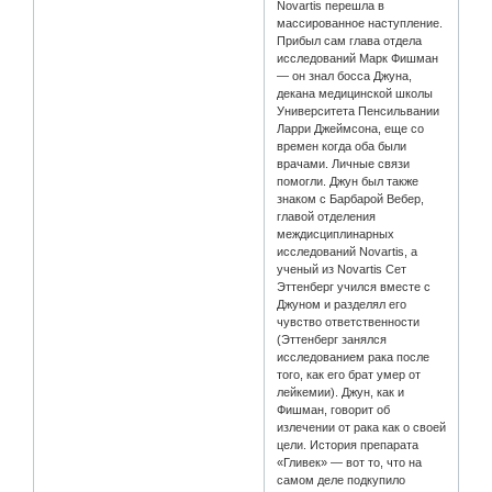
Novartis перешла в
массированное наступление.
Прибыл сам глава отдела
исследований Марк Фишман
— он знал босса Джуна,
декана медицинской школы
Университета Пенсильвании
Ларри Джеймсона, еще со
времен когда оба были
врачами. Личные связи
помогли. Джун был также
знаком с Барбарой Вебер,
главой отделения
междисциплинарных
исследований Novartis, а
ученый из Novartis Сет
Эттенберг учился вместе с
Джуном и разделял его
чувство ответственности
(Эттенберг занялся
исследованием рака после
того, как его брат умер от
лейкемии). Джун, как и
Фишман, говорит об
излечении от рака как о своей
цели. История препарата
«Гливек» — вот то, что на
самом деле подкупило