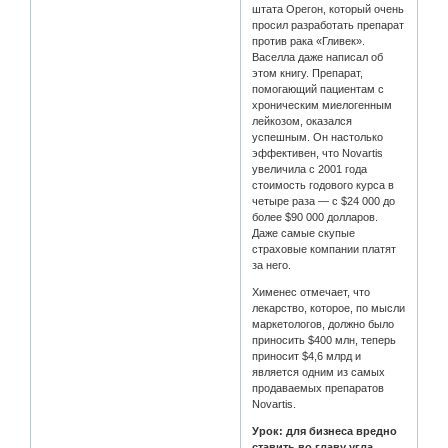
штата Орегон, который очень
просил разработать препарат
против рака «Гливек».
Васелла даже написал об
этом книгу. Препарат,
помогающий пациентам с
хроническим миелогенным
лейкозом, оказался
успешным. Он настолько
эффективен, что Novartis
увеличила с 2001 года
стоимость годового курса в
четыре раза — с $24 000 до
более $90 000 долларов.
Даже самые скупые
страховые компании платят
за него.
Хименес отмечает, что
лекарство, которое, по мысли
маркетологов, должно было
приносить $400 млн, теперь
приносит $4,6 млрд и
является одним из самых
продаваемых препаратов
Novartis.
Урок: для бизнеса вредно
ставить во главу угла