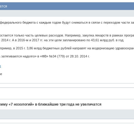
атся
 федерального бюджета с каждым годом будут снижаться в связи с переходом части з
стается только часть целевых расходов. Например, закупка лекарств в рамках прогр
 2014 г. А в 2016-м и 2017 гг. на эти цели запланировано по 43,61 млрд руб. в год.
пример, в 2015 г. 3,86 млрд бюджетных рублей направят на модернизацию здравоохра
затягиваются надолго» в «ФВ» №34 (779) от 28.10. 2014 г.
к
ие
амму «7 нозологий» в ближайшие три года не увеличатся