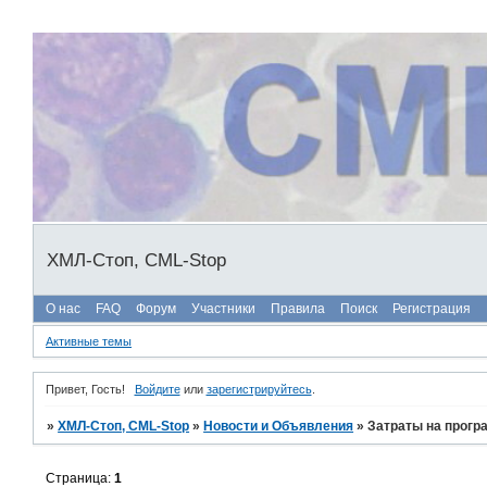
ХМЛ-Стоп, CML-Stop
О нас
FAQ
Форум
Участники
Правила
Поиск
Регистрация
Активные темы
Привет, Гость!
Войдите
или
зарегистрируйтесь
.
»
ХМЛ-Стоп, CML-Stop
»
Новости и Объявления
»
Затраты на прогр
Страница:
1