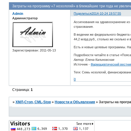
Затраты на программу «7 нозологий» в ближайшие три года не увелич
Admin
Поделиться
2014-10-24 19:57:55
Администратор
Ассигнования на здравоохранение из
страхования.
В ведении же федерального бюджета о
44,2 млрд руб., столько же сколько и в
Есть и новые целевые программы. На
Зарегистрирован
: 2011-05-13
Подробности читайте в статье «Пояса 
Автор: Елена Калиновская
Источник -
Фармацевтический вестни
Теги: Семь нозологий, финансирован
0
Страница:
1
»
ХМЛ-Стоп, CML-Stop
»
Новости и Объявления
»
Затраты на прогр