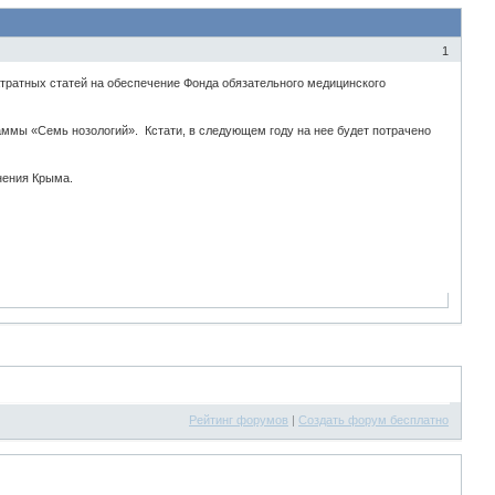
1
атратных статей на обеспечение Фонда обязательного медицинского
аммы «Семь нозологий». Кстати, в следующем году на нее будет потрачено
нения Крыма.
Рейтинг форумов
|
Создать форум бесплатно