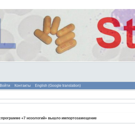
Войти
Контакты
English (Google translation)
оспрограмме «7 нозологий» вышло импортозамещение