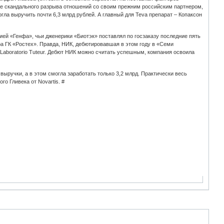
сле скандального разрыва отношений со своим прежним российским партнером,
огла выручить почти 6,3 млрд рублей. А главный для Teva препарат – Копаксон
ией «Генфа», чьи дженерики «Биотэк» поставлял по госзаказу последние пять
а ГК «Ростех». Правда, НИК, дебютировавшая в этом году в «Семи
 Laboratorio Tuteur. Дебют НИК можно считать успешным, компания освоила
выручки, а в этом смогла заработать только 3,2 млрд. Практически весь
о Гливека от Novartis. #