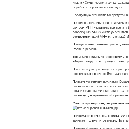
игры в «Семи нозологиях» за год кар
Борьбы на торгах по‑прежнему нет.
Совокупную экономию госсредств на 
Перемены фиксируются по другим изм
другому МНН – глатирамера ацетату (
собеседники VM из числа участников 
соответствующий МНН ритуксимаб. Ло
Правда, отечественный производитель
Roche в регионы.
Торги закончились ко всеобщему удов
«Фармстандарт», которому, кстати, п
По схожему непростому сценарию раск
онкоблокбастера Велкейд от Janssen.
По всем косвенным признакам Борамил
поставлены оптовиком в практически 
организована на «Фармстандарте», осн
поставку одновременно и Борамилан Ф
Список препаратов, закупаемых на
Принимая в расчет оба сюжета, «Фарм
занимает только пятое место. Но эта
Помимо «Биокада», явный прорыв на 