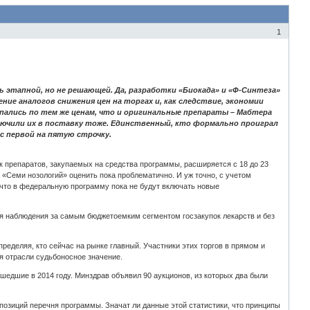
1
 этапной, но не решающей. Да, разработки «Биокада» и «Ф‑Синтеза»
ние аналогов снижения цен на торгах и, как следствие, экономии
пались по тем же ценам, что и оригинальные препараты – Мабтера
ключили их в поставку тоже. Единственный, кто формально проиграл
с первой на пятую строчку.
 препаратов, закупаемых на средства программы, расширяется с 18 до 23
 «Семи нозологий» оценить пока проблематично. И уж точно, с учетом
 что в федеральную программу пока не будут включать новые
я наблюдения за самым бюджетоемким сегментом госзакупок лекарств и без
ределяя, кто сейчас на рынке главный. Участники этих торгов в прямом и
ля отрасли судьбоносное значение.
ошедшие в 2014 году. Минздрав объявил 90 аукционов, из которых два были
6 позиций перечня программы. Значат ли данные этой статистики, что принципы