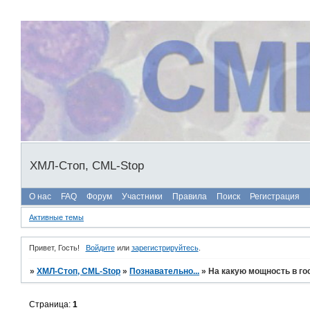
ХМЛ-Стоп, CML-Stop
О нас
FAQ
Форум
Участники
Правила
Поиск
Регистрация
Активные темы
Привет, Гость!
Войдите
или
зарегистрируйтесь
.
»
ХМЛ-Стоп, CML-Stop
»
Познавательно...
»
На какую мощность в г
Страница:
1