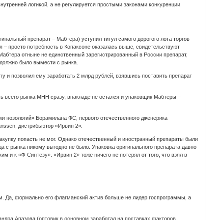
нутренней логикой, а не регулируется простыми законами конкуренции.
нальный препарат – Мабтера) уступил титул самого дорогого лота торгов
я – просто потребность в Копаксоне оказалась выше, свидетельствуют
 Мабтера отныне не единственный зарегистрированный в России препарат,
должно было вымести с рынка.
ту и позволил ему заработать 2 млрд рублей, взявшись поставить препарат
ь всего рынка МНН сразу, внакладе не остался и упаковщик Мабтеры –
еми нозологий» Борамилана ФС, первого отечественного дженерика
anssen, дистрибьютор «Ирвин 2».
закупку попасть не мог. Однако отечественный и иностранный препараты были
а с рынка никому выгодно не было. Упаковка оригинального препарата давно
м и к «Ф‑Синтезу». «Ирвин 2» тоже ничего не потерял от того, что взял в
им. Да, формально его флагманский актив больше не лидер госпрограммы, а
дра Апазова (оптовик в основном заработал на поставках факторов