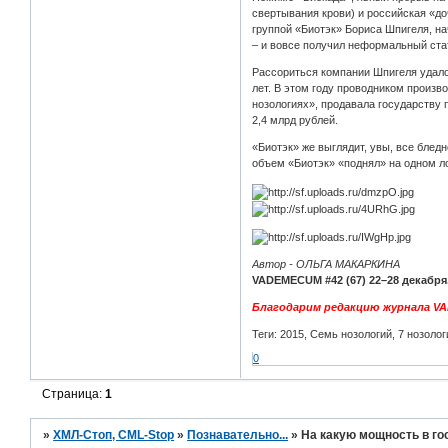
свертывания крови) и российская «до
группой «Биотэк» Бориса Шпигеля, нач
– и вовсе получил неформальный ста
Рассориться компании Шпигеля удалос
лет. В этом году проводником произв
нозологиях», продавала государству 
2,4 млрд рублей.
«Биотэк» же выглядит, увы, все блед
объем «Биотэк» «поднял» на одном ло
Автор - ОЛЬГА МАКАРКИНА
VADEMECUM #42 (67) 22–28 декабря,
Благодарим редакцию журнала V
Теги: 2015, Семь нозологий, 7 нозол
0
Страница:
1
»
ХМЛ-Стоп, CML-Stop
»
Познавательно...
»
На какую мощность в г