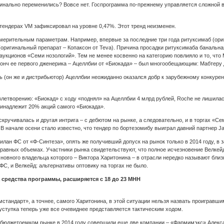
динально переменились? Вовсе нет. Госпрограмма по‑прежнему управляется сложной в
тендерах VM зафиксировал на уровне 0,47%. Этот тренд неизменен.
ерительным параметрам. Например, впервые за последние три года ритуксимаб (ориги
оригинальный препарат – Копаксон от Teva). Причина просадки ритуксимаба банальна
аукционов «Семи нозологий». Тем не менее косвенно на категорию повлияло и то, что
нч ее первого дженерика – Ацеллбии от «Биокада» – был многообещающим: Мабтеру 
 (он же и дистрибьютор) Ацеллбии неожиданно оказался добр к зарубежному конкурен
летворению: «Биокад» с ходу «поднял» на Ацеллбии 4 млрд рублей, Roche не лишилас
ринадлежит 20% акций самого «Биокада».
ручивалась и другая интрига – с дебютом на рынке, а следовательно, и в торгах «С
 В начале осени стало известно, что тендер по бортезомибу выиграл давний партнер J
ан ФС от «Ф‑Синтеза», опять же получивший допуск на рынок только в 2014 году, в 
равных объемах. Участники рынка свидетельствуют, что полное исчезновение Велкейд
овного владельца которого – Виктора Харитонина – в отрасли нередко называют близки
С, и Велкейд: альтернативы оптовику на торгах не было.
 средства программы, расширяется с 18 до 23 МНН
стандарт», а точнее, самого Харитонина, в этой ситуации нельзя назвать проигравш
 уступка теперь уже все очевиднее представляется тактическим ходом.
бюджетоемком рынке в 2014 году совершили еще две компании – «Фармимэкс» Алексан