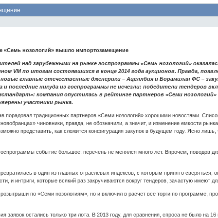
мещение
ме «Семь нозологий» вышло импортозамещение
телей над зарубежными на рынке госпрограммы «Семь нозологий» оказалась
ом VM по итогам состоявшихся в конце 2014 года аукционов. Правда, появле
новые главные отечественные дженерики – Ацеллбия и Борамилан ФС – заку
Да и последние никуда из госпрограммы не исчезли: победители тендеров в
рмстандарт»: компания опустилась в рейтинге партнеров «Семи нозологий» 
 уверены участники рынка.
ав порадовал традиционных партнеров «Семи нозологий» хорошими новостями. Список
овобранцах» чиновники, правда, не обозначили, а значит, и изменение емкости рынка
зможно представить, как сложится конфигурация закупок в будущем году. Ясно лишь,
оспрограммы событие большое: перечень не менялся много лет. Впрочем, поводов дл
евратилась в один из главных отраслевых индексов, с которым принято сверяться, оп
ти, и интриги, которые всякий раз закручиваются вокруг тендеров, зачастую имеют д
 розыгрыши по «Семи нозологиям», но и включил в расчет все торги по программе, пр
я заявок остались только три лота. В 2013 году, для сравнения, спроса не было на 1