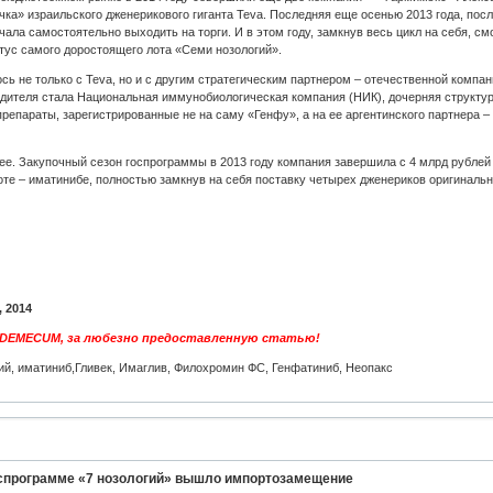
чка» израильского дженерикового гиганта Teva. Последняя еще осенью 2013 года, по
ала самостоятельно выходить на торги. И в этом году, замкнув весь цикл на себя, см
тус самого доростоящего лота «Семи нозологий».
ь не только с Teva, но и с другим стратегическим партнером – отечественной компан
одителя стала Национальная иммунобиологическая компания (НИК), дочерняя структур
препараты, зарегистрированные не на саму «Генфу», а на ее аргентинского партнера –
нее. Закупочный сезон госпрограммы в 2013 году компания завершила с 4 млрд рублей 
те – иматинибе, полностью замкнув на себя поставку четырех дженериков оригинальног
 2014
ADEMECUM, за любезно предоставленную статью!
огий, иматиниб,Гливек, Имаглив, Филохромин ФС, Генфатиниб, Неопакс
оспрограмме «7 нозологий» вышло импортозамещение