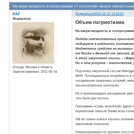
На какую мощность в госпрограмме «7 нозологий» вышло импортоза
RAF
Поделиться
2014-12-22 13:22:57
Модератор
Объем патриотизма
На какую мощность в госпрограм
Победа отечественных производи
лидируют в рейтинге, составленн
бюджетных средств не вызвало: 
от Roche и Велкейд от Janssen. 
в этой закупочной сессии, – «Фа
Но и эта уступка – тактическая,
Откуда:
Москва и область
Под конец закупочной сессии Минздр
Зарегистрирован
: 2011-05-16
МНН. Потенциальную потребность в «н
сегодняшних рыночных условий, нево
высокозатратные нозологии.
Но и произошедшее расширение для г
того было достаточно.
Программа «Семь нозологий» давно пр
переносном смысле ближе всех к влас
VM не только взялся изучить осенние
заказчиком отменены.
Неразыгранными по причине отсутстви