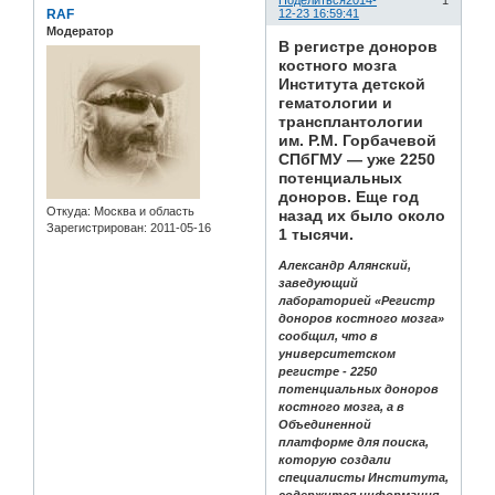
Поделиться
2014-
1
RAF
12-23 16:59:41
Модератор
В регистре доноров
костного мозга
Института детской
гематологии и
трансплантологии
им. Р.М. Горбачевой
СПбГМУ — уже 2250
потенциальных
доноров. Еще год
Откуда:
Москва и область
назад их было около
Зарегистрирован
: 2011-05-16
1 тысячи.
Александр Алянский,
заведующий
лабораторией «Регистр
доноров костного мозга»
сообщил, что в
университетском
регистре - 2250
потенциальных доноров
костного мозга, а в
Объединенной
платформе для поиска,
которую создали
специалисты Института,
содержится информация