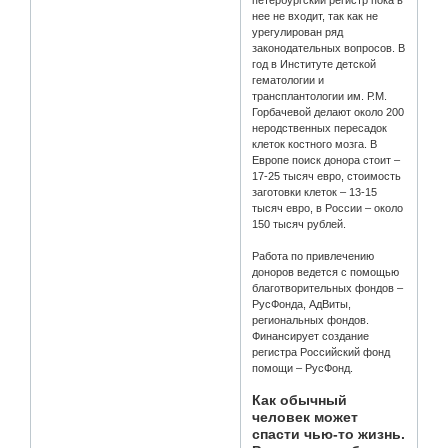
нее не входит, так как не
урегулирован ряд
законодательных вопросов. В
год в Институте детской
гематологии и
трансплантологии им. Р.М.
Горбачевой делают около 200
неродственных пересадок
клеток костного мозга. В
Европе поиск донора стоит –
17-25 тысяч евро, стоимость
заготовки клеток – 13-15
тысяч евро, в России – около
150 тысяч рублей.
Работа по привлечению
доноров ведется с помощью
благотворительных фондов –
РусФонда, АдВиты,
региональных фондов.
Финансирует создание
регистра Российский фонд
помощи – РусФонд.
Как обычный
человек может
спасти чью-то жизнь.