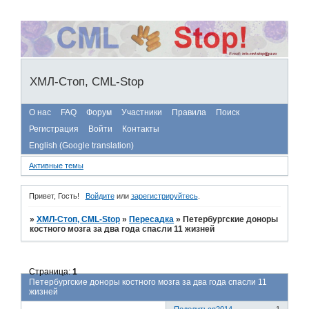
ХМЛ-Стоп, CML-Stop
О нас
FAQ
Форум
Участники
Правила
Поиск
Регистрация
Войти
Контакты
English (Google translation)
Активные темы
Привет, Гость!
Войдите
или
зарегистрируйтесь
.
»
ХМЛ-Стоп, CML-Stop
»
Пересадка
»
Петербургские доноры
костного мозга за два года спасли 11 жизней
Страница:
1
Петербургские доноры костного мозга за два года спасли 11
жизней