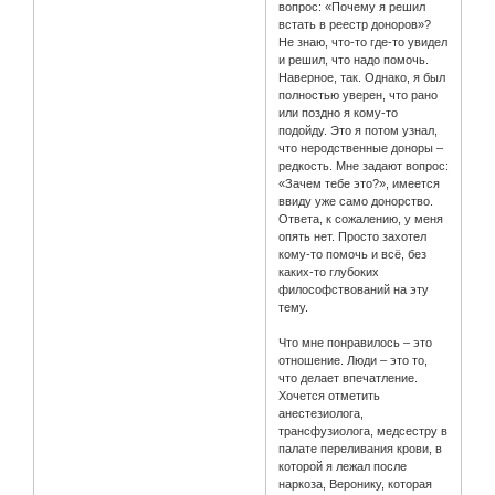
вопрос: «Почему я решил
встать в реестр доноров»?
Не знаю, что-то где-то увидел
и решил, что надо помочь.
Наверное, так. Однако, я был
полностью уверен, что рано
или поздно я кому-то
подойду. Это я потом узнал,
что неродственные доноры –
редкость. Мне задают вопрос:
«Зачем тебе это?», имеется
ввиду уже само донорство.
Ответа, к сожалению, у меня
опять нет. Просто захотел
кому-то помочь и всё, без
каких-то глубоких
философствований на эту
тему.
Что мне понравилось – это
отношение. Люди – это то,
что делает впечатление.
Хочется отметить
анестезиолога,
трансфузиолога, медсестру в
палате переливания крови, в
которой я лежал после
наркоза, Веронику, которая