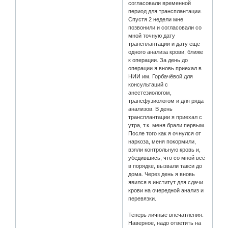
согласовали временной
период для трансплантации.
Спустя 2 недели мне
позвонили и согласовали со
мной точную дату
трансплантации и дату еще
одного анализа крови, ближе
к операции. За день до
операции я вновь приехал в
НИИ им. Горбачёвой для
консультаций с
анестезиологом,
трансфузиологом и для ряда
анализов. В день
трансплантации я приехал с
утра, т.к. меня брали первым.
После того как я очнулся от
наркоза, меня покормили,
взяли контрольную кровь и,
убедившись, что со мной всё
в порядке, вызвали такси до
дома. Через день я вновь
явился в институт для сдачи
крови на очередной анализ и
перевязки.
Теперь личные впечатления.
Наверное, надо ответить на