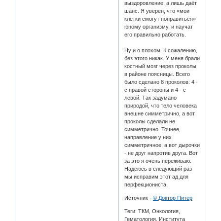
выздоровление, а лишь даёт
шанс. Я уверен, что «мои
клетки смогут понравиться»
юному организму, и научат
его правильно работать.
Ну и о плохом. К сожалению,
без этого никак. У меня брали
костный мозг через проколы
в районе поясницы. Всего
было сделано 8 проколов: 4 -
с правой стороны и 4 - с
левой. Так задумано
природой, что тело человека
внешне симметрично, а вот
проколы сделали не
симметрично. Точнее,
направление у них
симметричное, а вот дырочки
- не друг напротив друга. Вот
за это я очень переживаю.
Надеюсь в следующий раз
мы исправим этот ад для
перфекциониста.
Источник -
© Доктор Питер
Теги: ТКМ, Онкология,
Гематология, Института