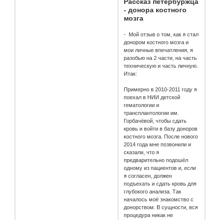
Рассказ петербуржца
- донора костного
мозга
- Мой отзыв о том, как я стал
донором костного мозга и
мои личные впечатления, я
разобью на 2 части, на часть
техническую и часть личную.
Итак:
Примерно в 2010-2011 году я
поехал в НИИ детской
гематологии и
трансплантологии им.
Горбачёвой, чтобы сдать
кровь и войти в базу доноров
костного мозга. После нового
2014 года мне позвонили и
сказали, что я
предварительно подошёл
одному из пациентов и, если
я согласен, должен
подъехать и сдать кровь для
глубокого анализа. Так
началось моё знакомство с
донорством. В сущности, вся
процедура никак не