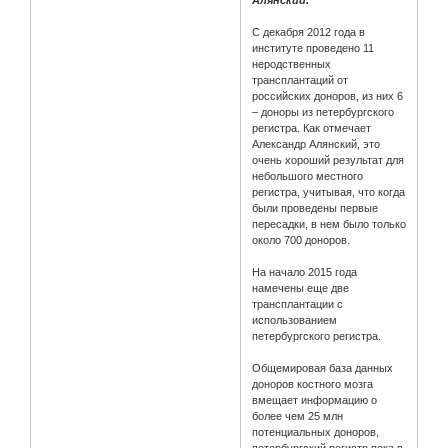
С декабря 2012 года в
институте проведено 11
неродственных
трансплантаций от
российских доноров, из них 6
– доноры из петербургского
регистра. Как отмечает
Александр Алянский, это
очень хороший результат для
небольшого местного
регистра, учитывая, что когда
были проведены первые
пересадки, в нем было только
около 700 доноров.
На начало 2015 года
намечены еще две
трансплантации с
использованием
петербургского регистра.
Общемировая база данных
доноров костного мозга
вмещает информацию о
более чем 25 млн
потенциальных доноров,
петербургский регистр пока в