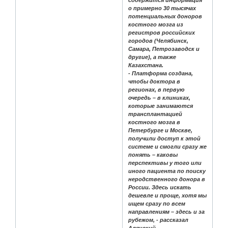
о примерно 30 тысячах
потенциальных доноров
костного мозга из
регистров российских
городов (Челябинск,
Самара, Петрозаводск и
другие), а также
Казахстана.
- Платформа создана,
чтобы доктора в
регионах, в первую
очередь – в клиниках,
которые занимаются
трансплантацией
костного мозга в
Петербурге и Москве,
получили доступ к этой
системе и смогли сразу же
понять – каковы
перспективы у того или
иного пациента по поиску
неродственного донора в
России. Здесь искать
дешевле и проще, хотя мы
ищем сразу по всем
направлениям – здесь и за
рубежом, - рассказал
Алянский.