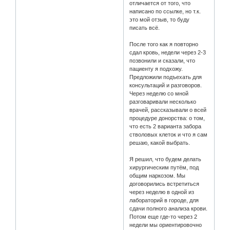
отличается от того, что
написано по ссылке, но т.к.
это мой отзыв, то буду
писать всё.
После того как я повторно
сдал кровь, недели через 2-3
позвонили и сказали, что
пациенту я подхожу.
Предложили подъехать для
консультаций и разговоров.
Через неделю со мной
разговаривали несколько
врачей, рассказывали о всей
процедуре донорства: о том,
что есть 2 варианта забора
стволовых клеток и что я сам
решаю, какой выбрать.
Я решил, что будем делать
хирургическим путём, под
общим наркозом. Мы
договорились встретиться
через неделю в одной из
лабораторий в городе, для
сдачи полного анализа крови.
Потом еще где-то через 2
недели мы ориентировочно