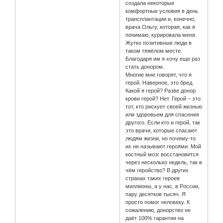
создала некоторые
комфортные условия в день
трансплантации и, конечно,
врача Ольгу, которая, как я
понимаю, курировала меня.
Жутко позитивные люди в
таком тяжёлом месте.
Благодаря им я хочу еще раз
стать донором.
Многие мне говорят, что я
герой. Наверное, это бред.
Какой я герой? Разве донор
крови герой? Нет. Герой – это
тот, кто рискует своей жизнью
или здоровьем для спасения
другого. Если кто и герой, так
это врачи, которые спасают
людям жизни, но почему-то
их не называют героями. Мой
костный мозг восстановится
через несколько недель, так в
чём геройство? В других
странах таких героев
миллионы, а у нас, в России,
пару десятков тысяч. Я
просто помог человеку. К
сожалению, донорство не
даёт 100% гарантии на