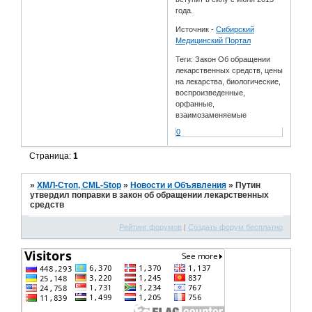
года.
Источник -
Сибирский
Медицинский Портал
Теги: Закон Об обращении
лекарственных средств, цены
на лекарства, биологические,
воспроизведенные,
орфанные,
взаимозаменяемые
0
Страница:
1
»
ХМЛ-Стоп, CML-Stop
»
Новости и Объявления
»
Путин
утвердил поправки в закон об обращении лекарственных
средств
Рейтинг форумов
|
Создать форум бесплатно