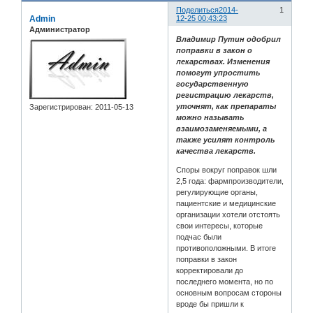
Поделиться
2014-
1
Admin
12-25 00:43:23
Администратор
Владимир Путин одобрил
поправки в закон о
лекарствах. Изменения
помогут упростить
государственную
регистрацию лекарств,
уточнят, как препараты
Зарегистрирован
: 2011-05-13
можно называть
взаимозаменяемыми, а
также усилят контроль
качества лекарств.
Споры вокруг поправок шли
2,5 года: фармпроизводители,
регулирующие органы,
пациентские и медицинские
организации хотели отстоять
свои интересы, которые
подчас были
противоположными. В итоге
поправки в закон
корректировали до
последнего момента, но по
основным вопросам стороны
вроде бы пришли к