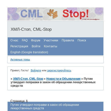
ХМЛ-Стоп, CML-Stop
О нас
FAQ
Форум
Участники
Правила
Поиск
Регистрация
Войти
Контакты
English (Google translation)
Активные темы
Привет, Гость!
Войдите
или
зарегистрируйтесь
.
»
ХМЛ-Стоп, CML-Stop
»
Новости и Объявления
»
Путин
утвердил поправки в закон об обращении лекарственных
средств
Страница:
1
Путин утвердил поправки в закон об обращении
лекарственных средств