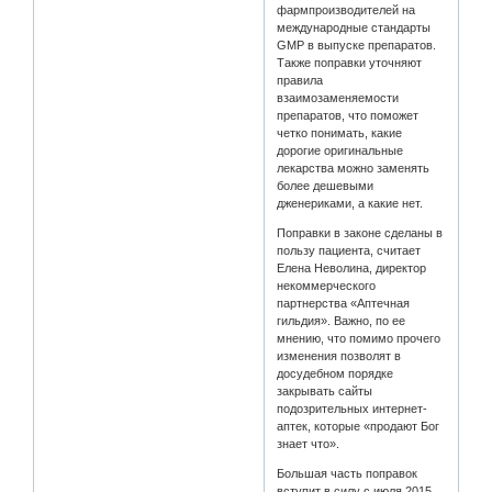
фармпроизводителей на
международные стандарты
GMP в выпуске препаратов.
Также поправки уточняют
правила
взаимозаменяемости
препаратов, что поможет
четко понимать, какие
дорогие оригинальные
лекарства можно заменять
более дешевыми
дженериками, а какие нет.
Поправки в законе сделаны в
пользу пациента, считает
Елена Неволина, директор
некоммерческого
партнерства «Аптечная
гильдия». Важно, по ее
мнению, что помимо прочего
изменения позволят в
досудебном порядке
закрывать сайты
подозрительных интернет-
аптек, которые «продают Бог
знает что».
Большая часть поправок
вступит в силу с июля 2015