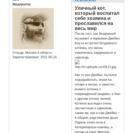
Модератор
Уличный кот,
который воспитал
себе хозяина и
прославился на
весь мир
После того, как бездомный
музыкант и наркоман Джеймс
Боуэн встретил бездомного
котёнка, его жизнь
Откуда:
Москва и область
изменилась кардинально и
Зарегистрирован
: 2011-05-16
навсегда.
Как-то раз Джеймс пытался
подзаработать, играя на
гитаре в метро, и заметил
рыжего котёнка с
повреждённой (видимо, в бою
с другим котом) лапкой.
Котёнок выглядел очень
несчастным и одиноким,
таким же, как и сам Джеймс –
в общем, родственная душа.
Парень отвёз кота в
ветеринарную клинику, а
потом не смог бросить