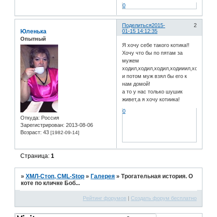
0
Поделиться
2015-
2
Юленька
01-15 14:12:35
Опытный
Я хочу себе такого котика!!
Хочу что бы по пятам за
мужем
ходил,ходил,ходил,ходииил,ходиииии
и потом муж взял бы его к
нам домой!
а то у нас только шушик
живет,а я хочу котиика!
0
Откуда:
Россия
Зарегистрирован
: 2013-08-06
Возраст:
43
[1982-09-14]
Страница:
1
»
ХМЛ-Стоп, CML-Stop
»
Галерея
»
Трогательная история. О
коте по кличке Боб...
Рейтинг форумов
|
Создать форум бесплатно