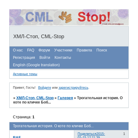
ХМЛ-Стоп, CML-Stop
О нас
FAQ
Форум
Участники
Правила
Поиск
Регистрация
Войти
Контакты
English (Google translation)
Активные темы
Привет, Гость!
Войдите
или
зарегистрируйтесь
.
»
ХМЛ-Стоп, CML-Stop
»
Галерея
»
Трогательная история. О
коте по кличке Боб...
Страница:
1
Трогательная история. О коте по кличке Боб...
Поделиться
2015-
1
RAF
01-15 12:11:39