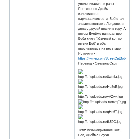
увеличивались в разы.
Постепенно Джеймс
излечился от
наркозависимости, Боб стал
знаменитостью в Лондоне, и
дела у друзей пошли в гору. А
потом Джеймс написал про
Боба книгу “Уличный кот по
имени Боб” и оба
прославились на весь мир...
Источник -
https://twitter.com/StreetCatBob
Перевод - Эвелина Скок
Теги: Великобритания, кот
Боб, Джеймс Боуэн