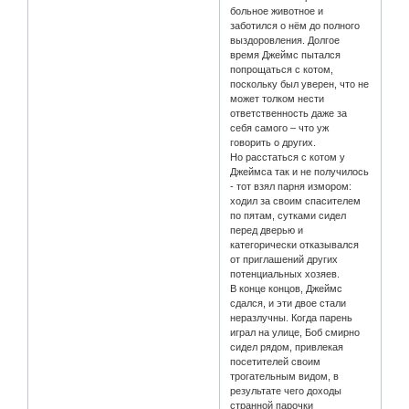
больное животное и
заботился о нём до полного
выздоровления. Долгое
время Джеймс пытался
попрощаться с котом,
поскольку был уверен, что не
может толком нести
ответственность даже за
себя самого – что уж
говорить о других.
Но расстаться с котом у
Джеймса так и не получилось
- тот взял парня измором:
ходил за своим спасителем
по пятам, сутками сидел
перед дверью и
категорически отказывался
от приглашений других
потенциальных хозяев.
В конце концов, Джеймс
сдался, и эти двое стали
неразлучны. Когда парень
играл на улице, Боб смирно
сидел рядом, привлекая
посетителей своим
трогательным видом, в
результате чего доходы
странной парочки