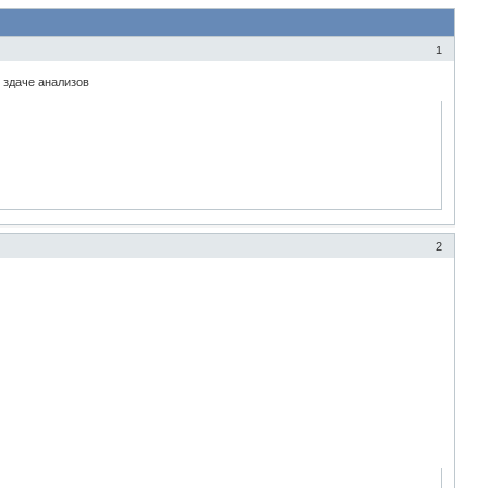
1
 здаче анализов
2