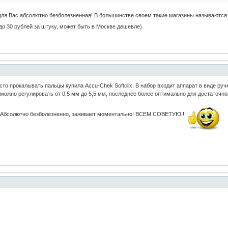
для Вас абсолютно безболезненная! В большинстве своем такие магазины называются 
до 30 рублей за штуку, может быть в Москве дешевле)
асто прокалывать пальцы купила Accu-Chek Softclix. В набор входит аппарат в виде ру
можно регулировать от 0,5 мм до 5,5 мм, последнее более оптимально для достаточног
. Абсолютно безболезненно, заживает моментально! ВСЕМ СОВЕТУЮ!!!