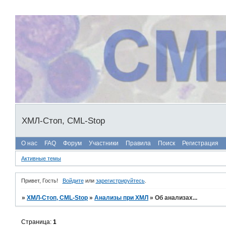
ХМЛ-Стоп, CML-Stop
О нас
FAQ
Форум
Участники
Правила
Поиск
Регистрация
Активные темы
Привет, Гость!
Войдите
или
зарегистрируйтесь
.
»
ХМЛ-Стоп, CML-Stop
»
Анализы при ХМЛ
»
Об анализах...
Страница:
1