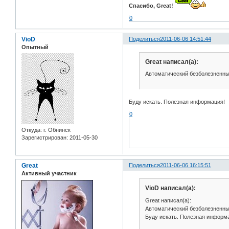
Спасибо, Great!
0
VioD
Поделиться
2011-06-06 14:51:44
Опытный
Great написал(а):
Автоматический безболезненный
Буду искать. Полезная информация!
0
Откуда:
г. Обнинск
Зарегистрирован
: 2011-05-30
Great
Поделиться
2011-06-06 16:15:51
Активный участник
VioD написал(а):
Great написал(а):
Автоматический безболезненный
Буду искать. Полезная информ