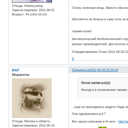
Откуда:
Новокузнецк
Очень полезная вещь. Вместо обычной
Зарегистрирован
: 2011-06-01
Возраст:
44
[1982-08-05]
Абсолютно не больно и саму иглу не
такими колют.
Автоматический безболезненный стер
разных производителей. Достаточно 
Отредактировано Great (2011-06-03 22
0
RAF
Поделиться
2011-06-03 22:30:10
Модератор
Great написал(а):
Иногда и в поликлинике такими
...ещё не приходилось видеть! Надо ж
Они одноразовые д.б.?
Откуда:
Москва и область
Вот нашел описание в И-нете -
http:/
Зарегистрирован
: 2011-05-16