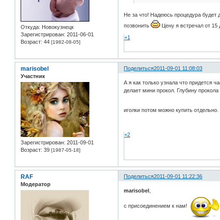
Не за что! Надеюсь процедура будет 
позвонить
Цену я встречал от 15 
Откуда:
Новокузнецк
Зарегистрирован
: 2011-06-01
+1
Возраст:
44
[1982-08-05]
marisobel
Поделиться
2011-09-01 11:08:03
Участник
А я как только узнала что придется ч
делает мини прокол. Глубину прокола 
иголки потом можно купить отдельно
+2
Зарегистрирован
: 2011-09-01
Возраст:
39
[1987-05-18]
RAF
Поделиться
2011-09-01 11:22:36
Модератор
marisobel
,
с присоединением к нам!