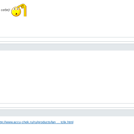
 себя)!
ttp://www.accu-chek.ru/ru/products/lan … tclix.html