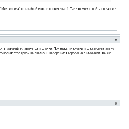
"Медтехника" по крайней мере в нашем краю) Так что можно найти по карте и
8
чки, в который вставляется иголочка. При нажатии кнопки иголка моментально
о количества крови на анализ. В наборе идет коробочка с иголками, так же
9