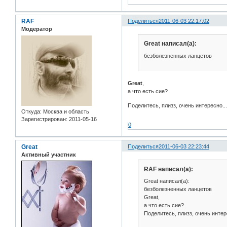
RAF
Поделиться
2011-06-03 22:17:02
Модератор
Great написал(а):
безболезненных ланцетов
Great
,
а что есть сие?
Поделитесь, плизз, очень интересно..
Откуда:
Москва и область
Зарегистрирован
: 2011-05-16
0
Great
Поделиться
2011-06-03 22:23:44
Активный участник
RAF написал(а):
Great написал(а):
безболезненных ланцетов
Great,
а что есть сие?
Поделитесь, плизз, очень интер