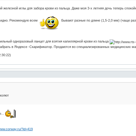
 железной иглы для забора крови из пальца. Даже моя 3-х летняя дочь теперь спокойн
 видно. Рекомендую всем
Бывают разные по длине (1,5-2,0 мм) (чаще раз
ильный одноразовый ланцет для взятия капиллярной крови из пальца
набрать в Яндексе -Скарификатор. Продаются во специализированных медицинских ма
:30:22)
 колют
е...
/www.corway.ru/?id=419