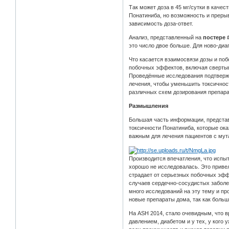
Так может доза в 45 мг/сутки в каче
Понатиниба, но возможность и преры
зависимость доза-ответ.
Анализ, представленный на
постере 
это число двое больше. Для ново-ди
Что касается взаимосвязи дозы и по
побочных эффектов, включая свертыв
Проведённые исследования подтвержд
лечения, чтобы уменьшить токсичнос
различных схем дозирования препара
Размышления
Большая часть информации, представ
токсичности Понатиниба, которые ока
важным для лечения пациентов с мут
Производится впечатления, что испы
хорошо не исследовалась. Это привел
страдает от серьезных побочных эфф
случаев сердечно-сосудистых заболе
много исследований на эту тему и пр
новые препараты дома, так как боль
На ASH 2014, стало очевидным, что 
давлением, диабетом и у тех, у кого