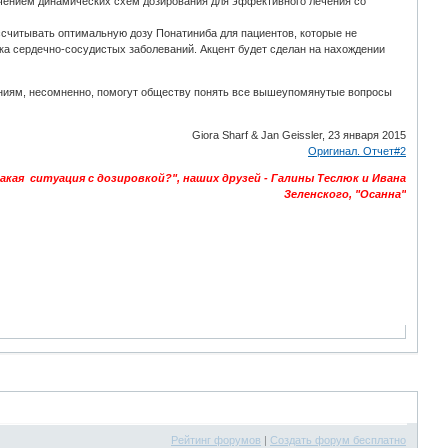
учением динамических схем дозирования для эффективного лечения со
считывать оптимальную дозу Понатиниба для пациентов, которые не
ка сердечно-сосудистых заболеваний. Акцент будет сделан на нахождении
аниям, несомненно, помогут обществу понять все вышеупомянутые вопросы
Giora Sharf & Jan Geissler, 23 января 2015
Оригинал. Отчет#2
ая ситуация с дозировкой?", наших друзей - Галины Теслюк и Ивана
Зеленского, "Осанна"
Рейтинг форумов
|
Создать форум бесплатно