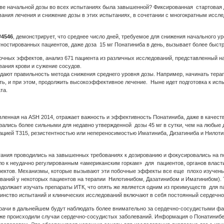
стве начальной дозы во всех испытаниях была завышенной? Фиксированная стартовая 
вания лечения и снижение дозы в этих испытаниях, в сочетании с многократным иссл
#4546
, демонстрирует, что среднее число дней, требуемое для снижения начального ур
агностированных пациентов, даже доза 15 мг Понатиниба в день, вызывает более быс
бочных эффектов, анализ 671 пациента из различных исследований, представленный н
ания крови и сужение сосудов.
ают правильность метода снижения среднего уровня дозы. Например, начинать терап
ть, и при этом, продолжить высокоэффективное лечение. Ныне идет подготовка к исп
та.
ленная на ASH 2014, отражает важность и эффективность Понатиниба, даже в качест
зались более сильными для недавно утвержденной дозы 45 мг в сутки, чем на любые 
ацией T315, резистентностью или непереносимостью Иматиниба, Дизатиниба и Нилот
тания проводились на завышенных требованиях к дозированию и фокусировались на по
о к неудачно регулированным «американским горкам» для пациентов, органов власти 
ектов. Механизмы, которые вызывают эти побочные эффекты все еще плохо изучены (
ваний у некоторых пациентов на терапии Нилотинибом, Дазатинибом и Иматинибом).
одолжает изучать препараты ИТК, что опять же является одним из преимуществ для па
шинство испытаний и клинических исследований включают в себя постоянный сердечно
врачи в дальнейшем будут наблюдать более внимательно за сердечно-сосудистыми фа
 уже происходили случаи сердечно-сосудистых заболеваний. Информация о Понатинибе