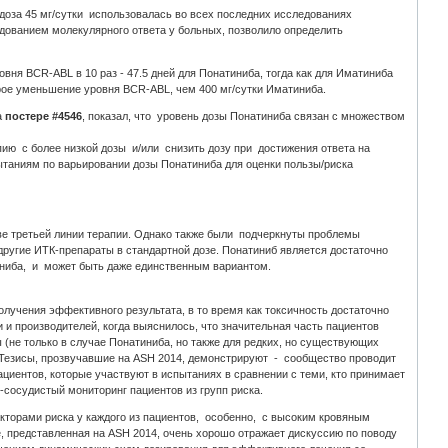
доза 45 мг/сутки использовалась во всех последних исследованиях
едованием молекулярного ответа у больных, позволило определить
овня BCR-ABL в 10 раз - 47.5 дней для Понатиниба, тогда как для Иматиниба
трое уменьшение уровня BCR-ABL, чем 400 мг/сутки Иматиниба.
а
постере #4546
, показал, что уровень дозы Понатиниба связан с множеством
ию с более низкой дозы и/или снизить дозу при достижения ответа на
ытаниям по варьировании дозы Понатиниба для оценки пользы/риска
ве третьей линии терапии. Однако также были подчеркнуты проблемы
другие ИТК-препараты в стандартной дозе. Понатиниб является достаточно
иниба, и может быть даже единственным вариантом.
лучения эффективного результата, в то время как токсичность достаточно
и производителей, когда выяснилось, что значительная часть пациентов
не только в случае Понатиниба, но также для редких, но существующих
 Тезисы, прозвучавшие на ASH 2014, демонстрируют - сообщество проводит
циентов, которые участвуют в испытаниях в сравнении с теми, кто принимает
-сосудистый мониторинг пациентов из групп риска.
кторами риска у каждого из пациентов, особенно, с высоким кровяным
, представленная на ASH 2014, очень хорошо отражает дискуссию по поводу