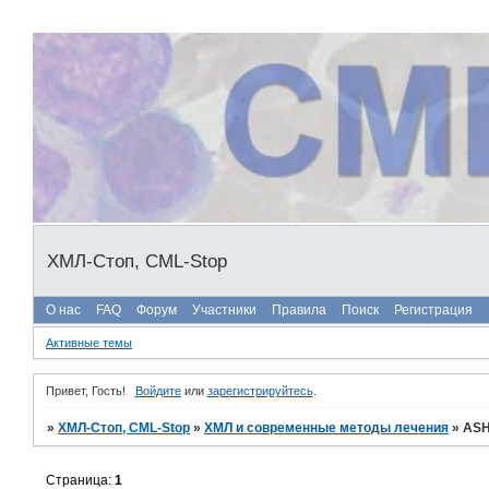
ХМЛ-Стоп, CML-Stop
О нас
FAQ
Форум
Участники
Правила
Поиск
Регистрация
Активные темы
Привет, Гость!
Войдите
или
зарегистрируйтесь
.
»
ХМЛ-Стоп, CML-Stop
»
ХМЛ и современные методы лечения
»
ASH
Страница:
1