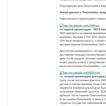
Утвержденная доза Понатиниба в Евро
Новые данные о Понатинибе, пред
Подготовлено 6 презентаций и плакато
На
первой презентации – PACE-lan
ХМЛ-препараты на раннем временном 
развилась мутация T315I. 60% пациен
15% была непереносимость к обоим пр
месяцев терапии Понатинибом, 56% п
Двухлетняя выживаемость составила 
Достижение большого молекулярный о
даже после неудачи лечения терапие
может решить вопрос о продолжении т
риски при лечении Понатинибом, с уч
На
второй презентации докторра 
сразу после постановки диагноза ХМ
данные в отрезке времени, когда со
пациентов (первоначальной доза был
получавших Иматиниб, достигли BCR-A
времени. Но на терапии Понатинибом
% на терапии Понатинаба, и лишь у 1
сердечно-сосудистых заболеваний ил