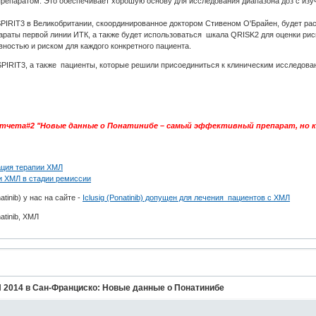
препаратом. Это обеспечивает хорошую основу для исследования диапазона доз с из
IRIT3 в Великобритании, скоординированное доктором Стивеном О'Брайен, будет рас
араты первой линии ИТК, а также будет использоваться шкала QRISK2 для оценки рис
ностью и риском для каждого конкретного пациента.
SPIRIT3, а также пациенты, которые решили присоединиться к клиническим исследов
чета#2 "Новые данные о Понатинибе – самый эффективный препарат, но как
ация терапии ХМЛ
и ХМЛ в стадии ремиссии
tinib) у нас на сайте -
Iclusig (Ponatinib) допущен для лечения пациентов с ХМЛ
atinib, ХМЛ
 2014 в Сан-Франциско: Новые данные о Понатинибе