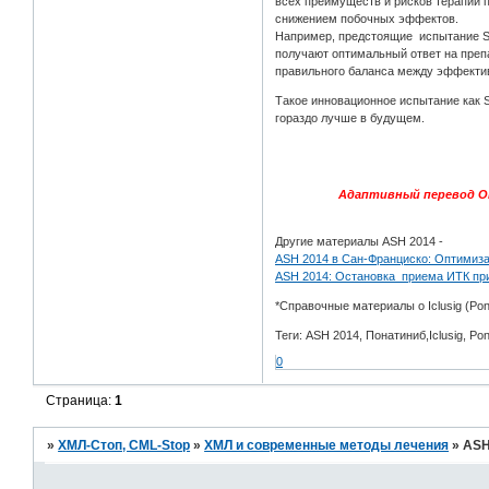
всех преимуществ и рисков терапии 
снижением побочных эффектов.
Например, предстоящие испытание SP
получают оптимальный ответ на преп
правильного баланса между эффектив
Такое инновационное испытание как 
гораздо лучше в будущем.
Адаптивный перевод От
Другие материалы ASH 2014 -
ASH 2014 в Сан-Франциско: Оптимиз
ASH 2014: Остановка приема ИТК пр
*Справочные материалы о Iclusig (Pona
Теги: ASH 2014, Понатиниб,Iclusig, Pon
0
Страница:
1
»
ХМЛ-Стоп, CML-Stop
»
ХМЛ и современные методы лечения
»
ASH