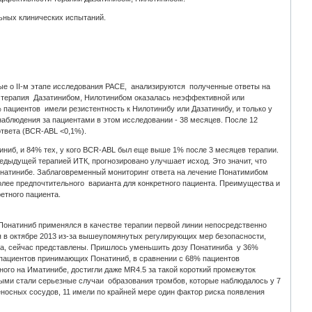
льных клинических испытаний.
е о ІІ-м этапе исследования PACE, анализируются полученные ответы на
х терапия Дазатинибом, Нилотинибом оказалась неэффективной или
 пациентов имели резистентность к Нилотинибу или Дазатинибу, и только у
наблюдения за пациентами в этом исследовании - 38 месяцев. После 12
ответа (BCR-ABL <0,1%).
иниб, и 84% тех, у кого BCR-ABL был еще выше 1% после 3 месяцев терапии.
едыдущей терапией ИТК, прогнозировано улучшает исход. Это значит, что
Понатинибе. Заблаговременный мониторинг ответа на лечение Понатимибом
олее предпочтительного варианта для конкретного пациента. Преимущества и
етного пациента.
м Понатиниб применялся в качестве терапии первой линии непосредственно
я в октябре 2013 из-за вышеупомянутых регулирующих мер безопасности,
иба, сейчас представлены. Пришлось уменьшить дозу Понатиниба у 36%
 пациентов принимающих Понатиниб, в сравнении с 68% пациентов
ого на Иматинибе, достигли даже MR4.5 за такой короткий промежуток
ыми стали серьезные случаи образования тромбов, которые наблюдалось у 7
еносных сосудов, 11 имели по крайней мере один фактор риска появления