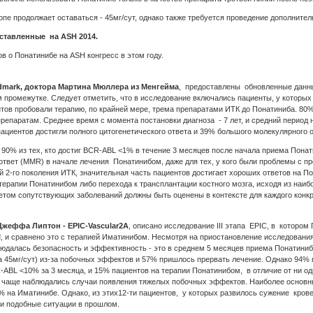
пе продолжает оставаться - 45мг/сут, однако также требуется проведение дополните
ставленные на ASH 2014.
в о Понатинибе на ASH конгресс в этом году.
dmark, доктора Мартина Мюллера из Менгейма
, предоставлены обновленные данны
промежутке. Следует отметить, что в исследование включались пациенты, у которы
тов пробовали терапию, по крайней мере, трема препаратами ИТК до Понатиниба. 80%
епаратам. Среднее время с момента постановки диагноза - 7 лет, и средний период 
ациентов достигли полного цитогенетического ответа и 39% большого молекулярного 
90% из тех, кто достиг BCR-ABL <1% в течение 3 месяцев после начала приема Понат
твет (MMR) в начале лечения Понатинибом, даже для тех, у кого были проблемы с пр
й 2-го поколения ИТК, значительная часть пациентов достигает хороших ответов на 
ерапии Понатинибом либо перехода к трансплантации костного мозга, исходя из наиб
етом сопутствующих заболеваний должны быть оценены в контексте для каждого конкр
Джеффа Липтон - EPIC-Vascular2A
, описано исследование III этапа EPIC, в которо
Л, и сравнено это с терапией Иматинибом. Несмотря на приостановление исследовани
блюдалась безопасность и эффективность - это в среднем 5 месяцев приема Понатин
а 45мг/сут) из-за побочных эффектов и 57% пришлось прервать лечение. Однако 94%
BL <10% за 3 месяца, и 15% пациентов на терапии Понатинибом, в отличие от ни одн
 чаще наблюдались случаи появления тяжелых побочных эффектов. Наиболее основн
% на Иматинибе. Однако, из этих12-ти пациентов, у которых развилось сужение кров
и подобные ситуации в прошлом.