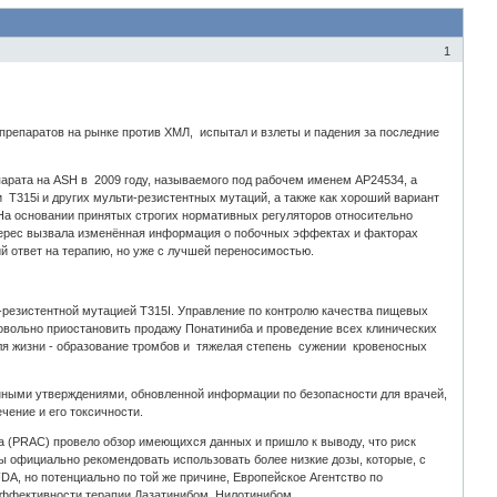
1
препаратов на рынке против ХМЛ, испытал и взлеты и падения за последние
рата на ASH в 2009 году, называемого под рабочем именем AP24534, а
 T315i и других мульти-резистентных мутаций, а также как хороший вариант
На основании принятых строгих нормативных регуляторов относительно
терес вызвала изменённая информация о побочных эффектах и факторах
й ответ на терапию, но уже с лучшей переносимостью.
-резистентной мутацией T315I. Управление по контролю качества пищевых
овольно приостановить продажу Понатиниба и проведение всех клинических
ля жизни - образование тромбов и тяжелая степень сужении кровеносных
енными утверждениями, обновленной информации по безопасности для врачей,
чение и его токсичности.
а (PRAC) провело обзор имеющихся данных и пришло к выводу, что риск
бы официально рекомендовать использовать более низкие дозы, которые, с
FDA, но потенциально по той же причине, Европейское Агентство по
эффективности терапии Дазатинибом, Нилотинибом.