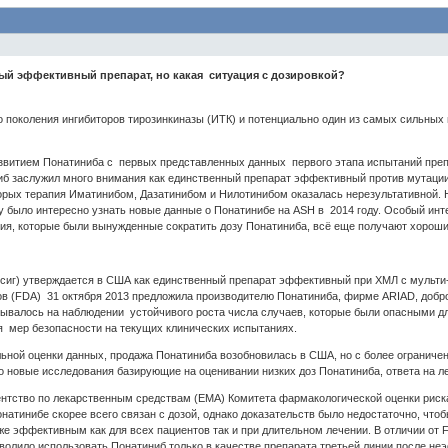
ый эффективный препарат, но какая ситуация с дозировкой?
 поколения ингибиторов тирозинкиназы (ИТК) и потенциально один из самых сильных 
звитием Понатиниба с первых представленных данных первого этапа испытаний препа
иб заслужил много внимания как единственный препарат эффективный против мутации
орых терапия Иматинибом, Дазатинибом и Нилотинибом оказалась нерезультативной. 
 было интересно узнать новые данные о Понатинибе на ASH в 2014 году. Особый ин
ания, которые были вынужденные сократить дозу Понатиниба, всё еще получают хороши
лусиг) утверждается в США как единственный препарат эффективный при ХМЛ с мульти
ов (FDA) 31 октября 2013 предложила производителю Понатиниба, фирме ARIAD, добр
ывалось на наблюдении устойчивого роста числа случаев, которые были опасными д
я мер безопасности на текущих клинических испытаниях.
ельной оценки данных, продажа Понатиниба возобновилась в США, но с более огранич
 новые исследования базирующие на оценивании низких доз Понатиниба, ответа на ле
ентство по лекарственным средствам (EMA) Комитета фармакологической оценки риск
натинибе скорее всего связан с дозой, однако доказательств было недостаточно, что
 же эффективным как для всех пациентов так и при длительном лечении. В отличии от 
олило использовать Понатиниб только в качестве препарата третьей линии после не