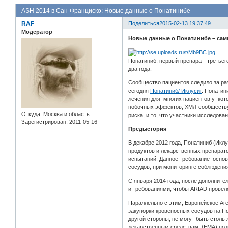
ASH 2014 в Сан-Франциско: Новые данные о Понатинибе
RAF
Поделиться
2015-02-13 19:37:49
Модератор
Новые данные о Понатинибе – сам
Понатиниб, первый препарат третьего
два года.
Сообщество пациентов следило за ра
сегодня
Понатиниб/ Иклусиг
. Понатин
лечения для многих пациентов у кот
побочных эффектов, ХМЛ-сообществу
Откуда:
Москва и область
риска, и то, что участники исследов
Зарегистрирован
: 2011-05-16
Предыстория
В декабре 2012 года, Понатиниб (Ик
продуктов и лекарственных препарат
испытаний. Данное требование основ
сосудов, при мониторинге соблюдени
С января 2014 года, после дополнит
и требованиями, чтобы ARIAD провело
Параллельно с этим, Европейское Аг
закупорки кровеносных сосудов на По
другой стороны, не могут быть столь
лекарственным средствам (EMA) позв