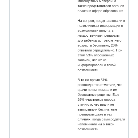
многодетных матерей, а
также представители органов
власти в сфере образования.
На вопрос, представлена ли в
поликлиниках информация о
возможности получать
лекарственные препараты
для ребенка до трехлетнего
возраста бесплатно, 26%
ответили отрицательно. При
этом 53% опрошенных
заявили, что их не
информировали о такой
возможности.
В то же время 51%
респондентов отметили, что
врачи не выписывали им
бесплатные рецепты. Еще
26% участников опроса
уточнили, что врачи не
выписывали бесплатные
препараты даже в тех
случаях, когда сами родители
напоминали им о такой
возможности.