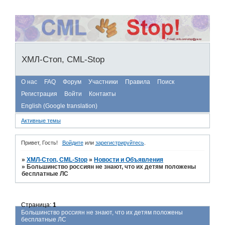
ХМЛ-Стоп, CML-Stop
О нас
FAQ
Форум
Участники
Правила
Поиск
Регистрация
Войти
Контакты
English (Google translation)
Активные темы
Привет, Гость!
Войдите
или
зарегистрируйтесь
.
»
ХМЛ-Стоп, CML-Stop
»
Новости и Объявления
»
Большинство россиян не знают, что их детям положены
бесплатные ЛС
Страница:
1
Большинство россиян не знают, что их детям положены
бесплатные ЛС