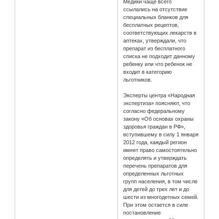
Медики чаще всего
ссылались на отсутствие
специальных бланков для
бесплатных рецептов,
соответствующих лекарств в
аптеках, утверждали, что
препарат из бесплатного
списка не подходит данному
ребенку или что ребенок не
входит в категорию
льготников.
Эксперты центра «Народная
экспертиза» поясняют, что
согласно федеральному
закону «Об основах охраны
здоровья граждан в РФ»,
вступившему в силу 1 января
2012 года, каждый регион
имеет право самостоятельно
определять и утверждать
перечень препаратов для
определенных льготных
групп населения, в том числе
для детей до трех лет и до
шести из многодетных семей.
При этом остается в силе
постановление