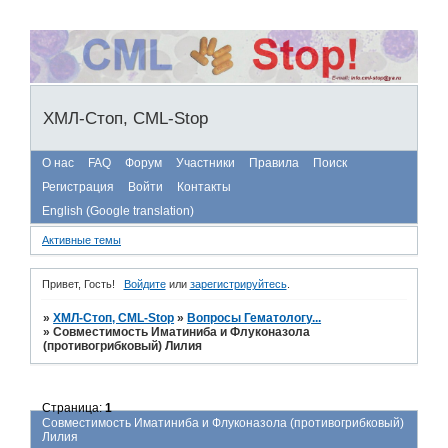
ХМЛ-Стоп, CML-Stop
О нас
FAQ
Форум
Участники
Правила
Поиск
Регистрация
Войти
Контакты
English (Google translation)
Активные темы
Привет, Гость!
Войдите
или
зарегистрируйтесь
.
»
ХМЛ-Стоп, CML-Stop
»
Вопросы Гематологу...
»
Совместимость Иматиниба и Флуконазола
(противогрибковый) Лилия
Страница:
1
Совместимость Иматиниба и Флуконазола (противогрибковый)
Лилия