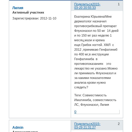
Поделиться
2015-
1
Лилия
03-20 20:55:33
Активный участник
Екатерина Юрьевна!Мне
Зарегистрирован
: 2012-11-10
дерматолог назначил
противогрибковый препарат
Флуконазол по 50 мг 14 дней
и по 150 мг раз неделю 1
месяц,мази и крема
еще.Грибок ногтей. ХМЛ с
2012 ,принимаю Генфатиниб
по 400 мг,в инструкции
Генфатиниба в
противопоказаниях это
лекарство не указано.Можно
ли принимать Флуконазол и
за какими показателями
анализа крови нужно
следить?
Теги: Совместимость
Иматиниба, совместимость
ЛС, Флуконазол, Лилия
0
Поделиться
2015-
2
Admin
03-29 21:31:27
Администратор