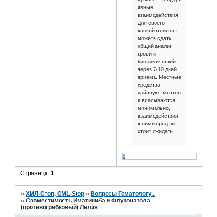
явные
взаимодействия.
Для своего
спокойствия вы
можете сдать
общий анализ
крови и
биохимический
через 7-10 дней
приема. Местные
средства
дейсвуют местно
и всасываются
минимально,
взаимодействия
с ними вряд ли
стоит ожидать.
0
Страница:
1
»
ХМЛ-Стоп, CML-Stop
»
Вопросы Гематологу...
»
Совместимость Иматиниба и Флуконазола
(противогрибковый) Лилия