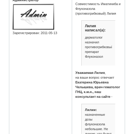
Совместимость Иматиниба и
Флуконазола
(противогрибковый) Лилия
Лилия
написал(а):
Зарегистрирован
: 2011-05-13
дерматолог
назначил
противогрибковый
препарат
Флуконазол
Уважаемая Лилия
,
на ваши вопрос отвечает
Екатерина Юрьевна
Челышева, врач-гематолог
ГНЦ, к.м.н., наш
консультант на сайте
-
Лилии:
назначенные
дозы
флуконазола
небольшие. Не
думаю, что будут