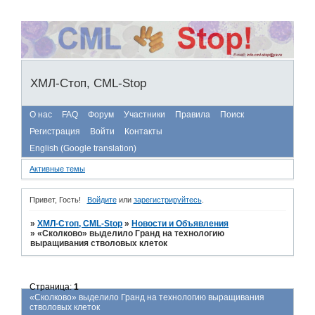
ХМЛ-Стоп, CML-Stop
О нас
FAQ
Форум
Участники
Правила
Поиск
Регистрация
Войти
Контакты
English (Google translation)
Активные темы
Привет, Гость!
Войдите
или
зарегистрируйтесь
.
»
ХМЛ-Стоп, CML-Stop
»
Новости и Объявления
»
«Сколково» выделило Гранд на технологию
выращивания стволовых клеток
Страница:
1
«Сколково» выделило Гранд на технологию выращивания
стволовых клеток