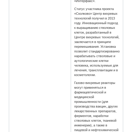
«Интерфакс».
Статус участника проекта
«Сколково» Центр вихревых
технологий получил в 2013
году. Инновационный подход
к выращиванию стволовых
клеток, разработанный в
Центре вихревых технологий,
заключается в принципе
перемешивания. Установка
позволит стандартизированно
нарабатывать стволовые и
аутологические клетки
человека, используемые для
лечения, трансплантации и в
косметологии.
Газово-вихревые реакторы
могут применяться в
фармацевтической и
медицинской
промышленности (для
производства вакцин, других
лекарственных препаратов,
ферментов, наработки
стволовых клеток, тканевой
инженерии), а также в
пищевой и нефтехимической