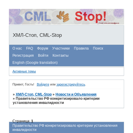
ХМЛ-Стоп, CML-Stop
О нас
FAQ
Форум
Участники
Правила
Поиск
Регистрация
Войти
Контакты
English (Google translation)
Активные темы
Привет, Гость!
Войдите
или
зарегистрируйтесь
.
»
ХМЛ-Стоп, CML-Stop
»
Новости и Объявления
»
Правительство РФ конкретизировало критерии
установления инвалидности
Страница:
1
Правительство РФ конкретизировало критерии установления
инвалидности