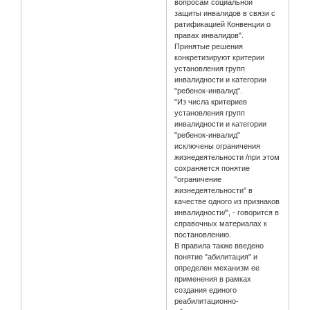
вопросам социальной
защиты инвалидов в связи с
ратификацией Конвенции о
правах инвалидов".
Принятые решения
конкретизируют критерии
установления групп
инвалидности и категории
"ребенок-инвалид".
"Из числа критериев
установления групп
инвалидности и категории
"ребенок-инвалид"
исключены ограничения
жизнедеятельности /при этом
сохраняется понятие
"ограничение
жизнедеятельности" в
качестве одного из признаков
инвалидности/", - говорится в
справочных материалах к
постановлению.
В правила также введено
понятие "абилитация" и
определен механизм ее
применения в рамках
создания единого
реабилитационно-