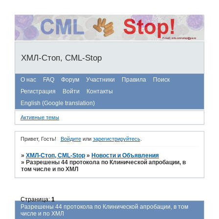
ХМЛ-Стоп, CML-Stop
О нас
FAQ
Форум
Участники
Правила
Поиск
Регистрация
Войти
Контакты
English (Google translation)
Активные темы
Привет, Гость!
Войдите
или
зарегистрируйтесь
.
»
ХМЛ-Стоп, CML-Stop
»
Новости и Объявления
»
Разрешены 44 протокола по Клинической апробации, в
том числе и по ХМЛ
Страница:
1
Разрешены 44 протокола по Клинической апробации, в том
числе и по ХМЛ