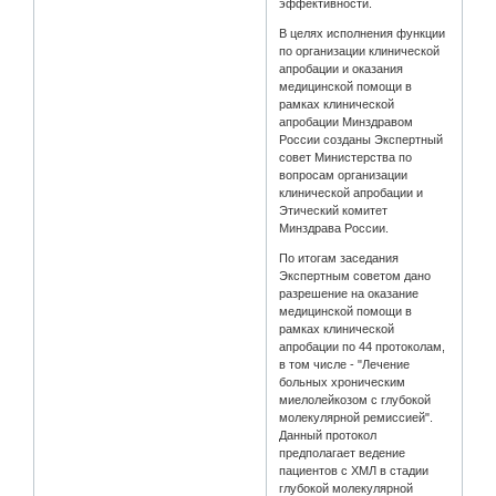
эффективности.
В целях исполнения функции
по организации клинической
апробации и оказания
медицинской помощи в
рамках клинической
апробации Минздравом
России созданы Экспертный
совет Министерства по
вопросам организации
клинической апробации и
Этический комитет
Минздрава России.
По итогам заседания
Экспертным советом дано
разрешение на оказание
медицинской помощи в
рамках клинической
апробации по 44 протоколам,
в том числе - "Лечение
больных хроническим
миелолейкозом с глубокой
молекулярной ремиссией".
Данный протокол
предполагает ведение
пациентов с ХМЛ в стадии
глубокой молекулярной