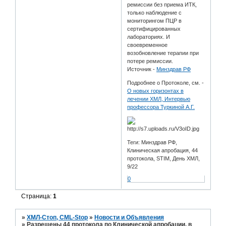
ремиссии без приема ИТК,
только наблюдение с
мониторингом ПЦР в
сертифицированных
лабораториях. И
своевременное
возобновление терапии при
потере ремиссии.
Источник -
Минздрав РФ
Подробнее о Протоколе, см. -
О новых горизонтах в
лечении ХМЛ, Интервью
профессора Туркиной А.Г.
Теги: Минздрав РФ,
Клиническая апробация, 44
протокола, STIM, День ХМЛ,
9/22
0
Страница:
1
»
ХМЛ-Стоп, CML-Stop
»
Новости и Объявления
»
Разрешены 44 протокола по Клинической апробации, в