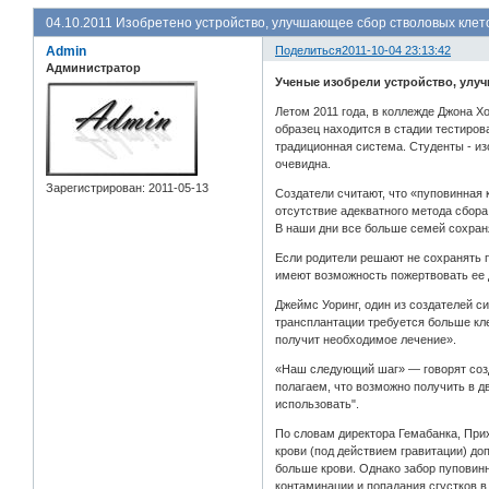
04.10.2011 Изобретено устройство, улучшающее сбор стволовых клет
Admin
Поделиться
2011-10-04 23:13:42
Администратор
Ученые изобрели устройство, улу
Летом 2011 года, в коллежде Джона 
образец находится в стадии тестиро
традиционная система. Студенты - из
очевидна.
Зарегистрирован
: 2011-05-13
Создатели считают, что «пуповинная 
отсутствие адекватного метода сбора
В наши дни все больше семей сохран
Если родители решают не сохранять 
имеют возможность пожертвовать ее 
Джеймс Уоринг, один из создателей 
трансплантации требуется больше кле
получит необходимое лечение».
«Наш следующий шаг» — говорят созд
полагаем, что возможно получить в д
использовать".
По словам директора Гемабанка, При
крови (под действием гравитации) до
больше крови. Однако забор пуповинн
контаминации и попадания сгустков в