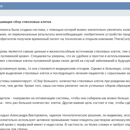
ок
чшающее сбор стволовых клеток
Хопкинса была создана система, с помощью которой можно значительно увеличить кол
вания, но первоначальные результаты многообещающие: изобретенное устройство про
обретатели получили временный патент на технологию и открыли компанию TheraCord,
кровь является самым ценным и жизнеспособным источником стволовых клеток, тем не
 пуповинной крови». Специалисты уверены, что их удобное и простое в использовании
яют стволовые клетки пуповинной крови своих детей на случай заболеваний в будуще
пуповинную кровь, то она становится медицинским отходом. Однако в больницах, со
для выделения стволовых клеток и последующего лечения пациентов с серьезными з
системы комментирует: «Сбор большего количества стволовых клеток при рождении мо
ток, чем детям. Кроме того, наша система увеличит число успешных сборов образцов
атели - «направлен на оптимизацию системы, чтобы она собирала как можно больше
ва - пять раз большее количество клеток. Другая важная цель состоит в том, чтобы с
ходько Александра Викторовича, «данное технологическое решение, по-видимому, исп
полнительно используют активное промывание ткани плаценты раствором антикоагулян
ой крови с перфузией имеет и недостатки. В частности, он более сложен и требует о
 мешок для сбора».