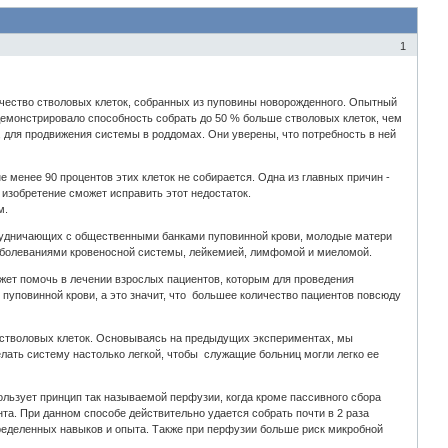
1
ичество стволовых клеток, собранных из пуповины новорожденного. Опытный
демонстрировало способность собрать до 50 % больше стволовых клеток, чем
 для продвижения системы в роддомах. Они уверены, что потребность в ней
 менее 90 процентов этих клеток не собирается. Одна из главных причин -
 изобретение сможет исправить этот недостаток.
м.
трудничающих с общественными банками пуповинной крови, молодые матери
аболеваниями кровеносной системы, лейкемией, лимфомой и миеломой.
жет помочь в лечении взрослых пациентов, которым для проведения
 пуповинной крови, а это значит, что большее количество пациентов повсюду
 стволовых клеток. Основываясь на предыдущих экспериментах, мы
делать систему настолько легкой, чтобы служащие больниц могли легко ее
ользует принцип так называемой перфузии, когда кроме пассивного сбора
та. При данном способе действительно удается собрать почти в 2 раза
пределенных навыков и опыта. Также при перфузии больше риск микробной