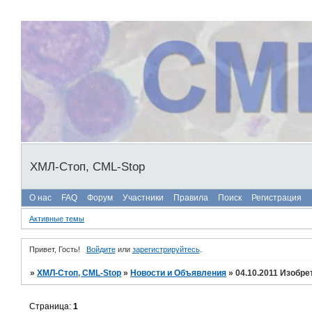
ХМЛ-Стоп, CML-Stop
О нас
FAQ
Форум
Участники
Правила
Поиск
Регистрация
Активные темы
Привет, Гость!
Войдите
или
зарегистрируйтесь
.
»
ХМЛ-Стоп, CML-Stop
»
Новости и Объявления
»
04.10.2011 Изобр
Страница:
1