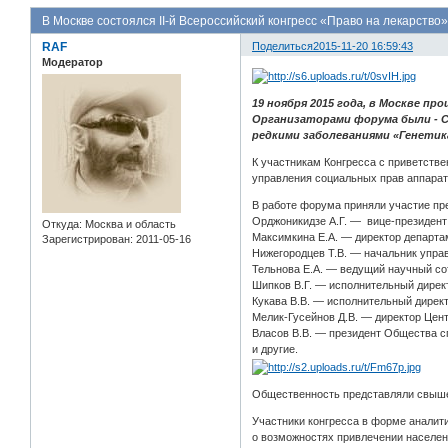
В Москве состоялся II-й Всероссийский конгресс «Право на лекарство»
RAF
Поделиться
2015-11-20 16:59:43
Модератор
19 ноября 2015 года, в Москве пр
Организаторами форума были - С
редкими заболеваниями «Генетик
К участникам Конгресса с приветст
управления социальных прав аппарат
В работе форума приняли участие пр
Орджоникидзе А.Г. — вице-президент
Откуда:
Москва и область
Максимкина Е.А. — директор департа
Зарегистрирован
: 2011-05-16
Нижегородцев Т.В. — начальник упра
Тельнова Е.А. — ведущий научный с
Шипков В.Г. — исполнительный дире
Кукава В.В. — исполнительный дирек
Мелик-Гусейнов Д.В. — директор Цен
Власов В.В. — президент Общества с
и другие.
Общественность представляли свыше 
Участники конгресса в форме аналити
о возможностях привлечении населен