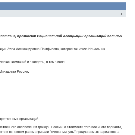
1
Светлана, президент Национальной Ассоциации организаций больных
ации Элла Александровна Памфилова, которое зачитала Начальник
еских компаний и эксперты, в том числе:
Минздрава России;
;
щественных организаций.
твенного обеспечения граждан России, о стоимости того или иного варианта,
асти в основном рассматривали "плюсы-минусы" предлагаемых вариантов, а