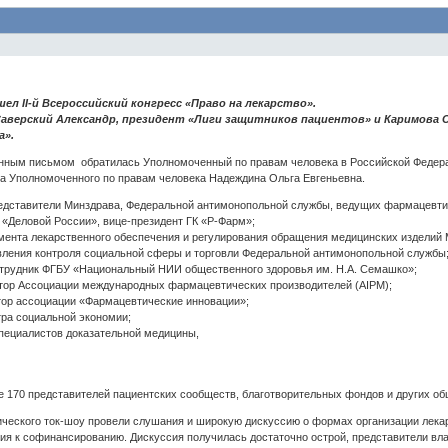
ошел II-й Всероссийский конгресс «Право на лекарство».
аверский Александр, президент «Лиги защитников пациентов» и Каримова 
а».
венным письмом обратилась Уполномоченный по правам человека в Российской Федер
а Уполномоченного по правам человека Надеждина Ольга Евгеньевна.
едставители Минздрава, Федеральной антимонопольной службы, ведущих фармацевтич
 «Деловой России», вице-президент ГК «Р-Фарм»;
мента лекарственного обеспечения и регулирования обращения медицинских изделий 
вления контроля социальной сферы и торговли Федеральной антимонопольной службы
отрудник ФГБУ «Национальный НИИ общественного здоровья им. Н.А. Семашко»;
ктор Ассоциации международных фармацевтических производителей (AIPM);
тор ассоциации «Фармацевтические инновации»;
тра социальной экономии;
пециалистов доказательной медицины,
170 представителей пациентских сообществ, благотворительных фондов и других об
ческого ток-шоу провели слушания и широкую дискуссию о формах организации лекарс
ия к софинансированию. Дискуссия получилась достаточно острой, представители вл