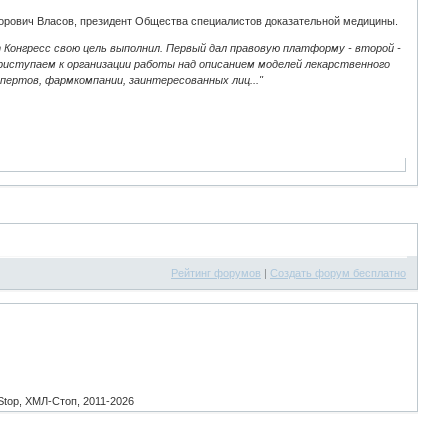
торович Власов, президент Общества специалистов доказательной медицины.
 Конгресс свою цель выполнил. Первый дал правовую платформу - второй -
риступаем к организации работы над описанием моделей лекарственного
пертов, фармкомпании, заинтересованных лиц..."
Рейтинг форумов
|
Создать форум бесплатно
top, ХМЛ-Стоп, 2011-2026