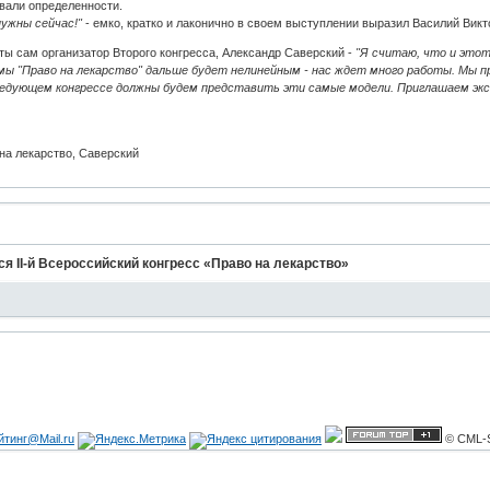
вали определенности.
нужны сейчас!"
- емко, кратко и лаконично в своем выступлении выразил Василий Вик
ты сам организатор Второго конгресса, Александр Саверский -
"Я считаю, что и этот
мы "Право на лекарство" дальше будет нелинейным - нас ждет много работы. Мы п
 следующем конгрессе должны будем представить эти самые модели. Приглашаем экс
 на лекарство, Саверский
я II-й Всероссийский конгресс «Право на лекарство»
© CML-S