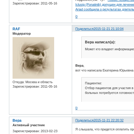
Зарегистрирован
: 2011-05-16
Iclusig (Ponatinib) допущен для лече
Ariad сообщила о результатах длитель
0
RAF
Поделиться
2015-11-21 21:10:04
Модератор
Вера написал(а):
Может кто владеет информаци
Вера
,
вот что написала Екатерина Юрьевна 
Откуда:
Москва и область
Пациентке:
Зарегистрирован
: 2011-05-16
Отбор пациентов для участия в
больных потребуется готовност
0
Вера
Поделиться
2015-11-21 22:20:32
Активный участник
Я слышала, что придется оплатить пр
Зарегистрирован
: 2013-02-23