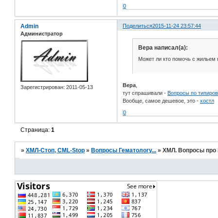
0
Admin
Поделиться
2015-11-24 23:57:44
Администратор
Вера написал(а):
Может ли кто помочь с жильем
Вера
,
Зарегистрирован
: 2011-05-13
тут спрашивали -
Вопросы по типиров
Вообще, самое дешевое, это -
хостл
0
Страница:
1
»
ХМЛ-Стоп, CML-Stop
»
Вопросы Гематологу...
»
ХМЛ. Вопросы про 