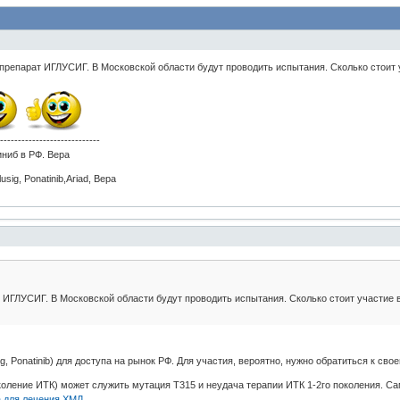
репарат ИГЛУСИГ. В Московской области будут проводить испытания. Сколько стоит у
-----------------------------
ниб в РФ. Вера
sig, Ponatinib,Ariad, Вера
ИГЛУСИГ. В Московской области будут проводить испытания. Сколько стоит участие в
ig, Ponatinib) для доступа на рынок РФ. Для участия, вероятно, нужно обратиться к с
коление ИТК) может служить мутация Т315 и неудача терапии ИТК 1-2го поколения. Са
 для лечения ХМЛ