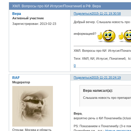
ХМЛ. Вопросы про КИ Иглусиг/Понатиниб в РФ. Вера
Вера
Поделиться
2015-11-21 19:30:58
Активный участник
Добрый вечер. Слышала новость про п
Зарегистрирован
: 2013-02-23
информацией?
------------------------------------------------
ХМЛ. Вопросы про КИ Иглусиг/Понати
Теги: ХМЛ, КИ, Иглусиг, Понатиниб, Iclu
0
RAF
Поделиться
2015-11-21 20:24:19
Модератор
Вера написал(а):
Слышала новость про препарат 
Вера
,
вероятно речь о КИ Понатиниба (Iclus
PS: Показанием к Понатинибу (3-е по
Откуда:
Москва и область
Подробнее,см. тут -
Новые лекарства