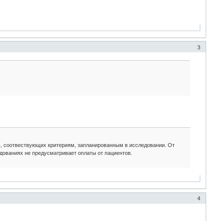
3
в, соотвествующих критериям, запланированным в исследовании. От
едованиях не предусматривает оплаты от пациентов.
4