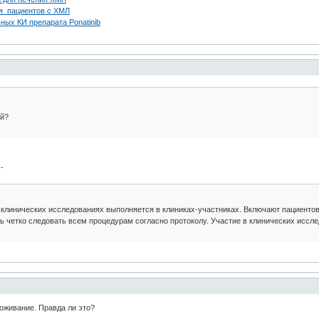
ния пациентов с ХМЛ
ных КИ препарата Ponatinib
ей?
-
 клинических исследованиях выполняется в клиниках-участниках. Включают пациенто
ь четко следовать всем процедурам согласно протоколу. Участие в клинических иссл
оживание. Правда ли это?