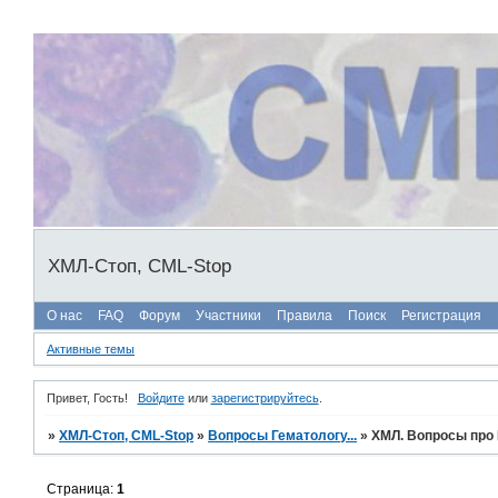
ХМЛ-Стоп, CML-Stop
О нас
FAQ
Форум
Участники
Правила
Поиск
Регистрация
Активные темы
Привет, Гость!
Войдите
или
зарегистрируйтесь
.
»
ХМЛ-Стоп, CML-Stop
»
Вопросы Гематологу...
»
ХМЛ. Вопросы про 
Страница:
1