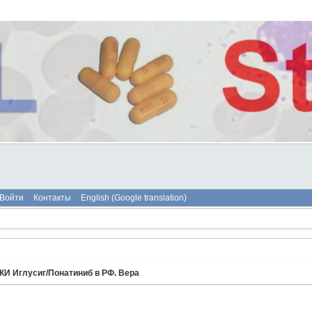
Войти
Контакты
English (Google translation)
КИ Иглусиг/Понатиниб в РФ. Вера