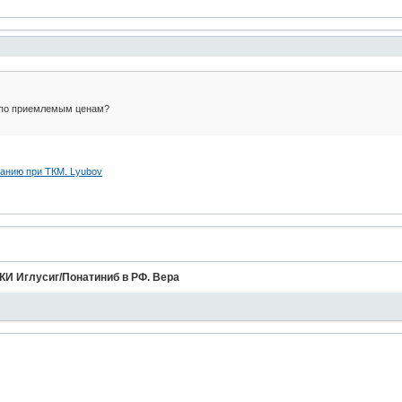
 по приемлемым ценам?
анию при ТКМ. Lyubov
КИ Иглусиг/Понатиниб в РФ. Вера