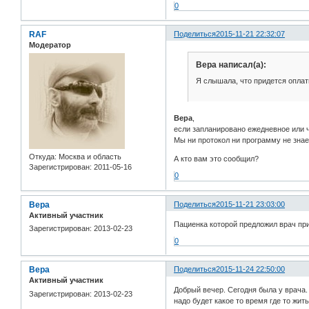
0
RAF
Поделиться
2015-11-21 22:32:07
Модератор
Вера написал(а):
Я слышала, что придется оплат
Вера
,
если запланировано ежедневное или ч
Мы ни протокол ни программу не зна
Откуда:
Москва и область
А кто вам это сообщил?
Зарегистрирован
: 2011-05-16
0
Вера
Поделиться
2015-11-21 23:03:00
Активный участник
Пациенка которой предложил врач при
Зарегистрирован
: 2013-02-23
0
Вера
Поделиться
2015-11-24 22:50:00
Активный участник
Добрый вечер. Сегодня была у врача.
Зарегистрирован
: 2013-02-23
надо будет какое то время где то жи