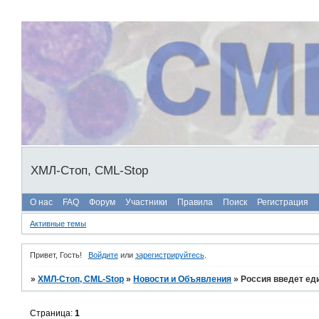
ХМЛ-Стоп, CML-Stop
О нас
FAQ
Форум
Участники
Правила
Поиск
Регистрация
Активные темы
Привет, Гость!
Войдите
или
зарегистрируйтесь
.
»
ХМЛ-Стоп, CML-Stop
»
Новости и Объявления
»
Россия введет ед
Страница:
1