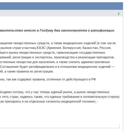
1
равительство внесло в Госдуму два законопроекта о ратификации
ащения лекарственных средств, а также медицинских изделий (в том числе
рынков стран-участниц ЕАЭС (Армения, Белоруссия, Казахстан, Россия,
общего рынка лекарственных средств, гармонизацию государственных
аний, регистрации и экспертизы, производства и реализации препаратов.
ественные лекарства для населения, а также снизить административные
 Соглашение будет ратифицировано и в отношении медицинских изделий —
, а также правила их регистрации.
ы, так как содержат правила, отличные от действующего в РФ
бходимо потому, что у нас теперь единый рынок, а рынок лекарственных
х пять стран, надеюсь также, что единые требования в положительную сторону
чае препараты и на отдельные сегменты медицинской техники», -