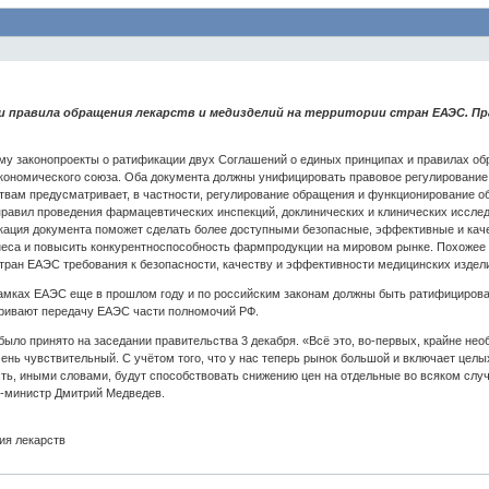
и правила обращения лекарств и медизделий на территории стран ЕАЭС. П
му законопроекты о ратификации двух Соглашений о единых принципах и правилах обр
экономического союза. Оба документа должны унифицировать правовое регулирование 
рствам предусматривает, в частности, регулирование обращения и функционирование 
авил проведения фармацевтических инспекций, доклинических и клинических исследов
икация документа поможет сделать более доступными безопасные, эффективные и кач
неса и повысить конкурентноспособность фармпродукции на мировом рынке. Похожее
тран ЕАЭС требования к безопасности, качеству и эффективности медицинских изделий
мках ЕАЭС еще в прошлом году и по российским законам должны быть ратифицирован
тривают передачу ЕАЭС части полномочий РФ.
ло принято на заседании правительства 3 декабря. «Всё это, во-первых, крайне нео
ень чувствительный. С учётом того, что у нас теперь рынок большой и включает целы
есть, иными словами, будут способствовать снижению цен на отдельные во всяком слу
-министр Дмитрий Медведев.
ия лекарств