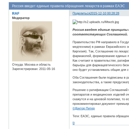
Россия введет единые правила обращения лекарств в рамках ЕАЭС
RAF
Поделиться
2015-12-10 00:28:28
Модератор
Россия введет единые принципы 
соответствующих Соглашений.
Правительство РФ направило в Госду
медтехники) в рамках Евразийского 
Киргизия). Так, Соглашение по лека
фармакопей, формирование единых пр
Как считают в правительстве, ратиф
Откуда:
Москва и область
барьеры для фармацевтического биз
Зарегистрирован
: 2011-05-16
оно будет устанавливать общие для с
Оба Соглашения были подписаны в ра
законодательства, а также предусма
Решение о ратификации Соглашений бы
препаратов и медицинских изделий оч
скажутся и на ценовой политике, то 
прокомментировал документ премьер
©Доктор Питер
Теги: ЕАЭС, единые правила обращен
0