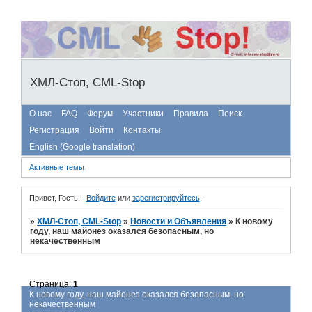
ХМЛ-Стоп, CML-Stop
О нас
FAQ
Форум
Участники
Правила
Поиск
Регистрация
Войти
Контакты
English (Google translation)
Активные темы
Привет, Гость!
Войдите
или
зарегистрируйтесь
.
»
ХМЛ-Стоп, CML-Stop
»
Новости и Объявления
»
К новому
году, наш майонез оказался безопасным, но
некачественным
Страница:
1
К новому году, наш майонез оказался безопасным, но
некачественным