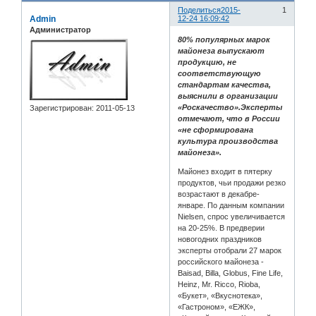
Поделиться
2015-
1
Admin
12-24 16:09:42
Администратор
80% популярных марок
майонеза выпускают
продукцию, не
соответствующую
стандартам качества,
выяснили в организации
«Роскачество».Эксперты
Зарегистрирован
: 2011-05-13
отмечают, что в России
«не сформирована
культура производства
майонеза».
Майонез входит в пятерку
продуктов, чьи продажи резко
возрастают в декабре-
январе. По данным компании
Nielsen, спрос увеличивается
на 20-25%. В предверии
новогодних праздников
эксперты отобрали 27 марок
российского майонеза -
Baisad, Billa, Globus, Fine Life,
Heinz, Mr. Ricco, Rioba,
«Букет», «Вкуснотека»,
«Гастроном», «ЕЖК»,