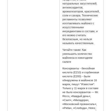
натуральных загустителей,
антиоксидантов,
ароматизаторов, красителей,
соли и сахара. Технические
регламенты позволяют
изготавливать майонез с
искусственными
ингредиентами в составе, и
его можно считать
безопасным, но нельзя
называть качественным.
Читайте также: Как
уменьшить количество
майонеза в новогоднем
салате
Консерванты - бензойная
кислота (Е210) и сорбиновая
кислота (Е200) - были
обнаружены в майонезе 16
марок, пишут "Известия".
Только у 11 марок в составе
не было консервантов — Mr.
Ricco, «Каждый день»,
«Скит», «Миладора»,
«Московский провансаль»,
«Ряба», «Слобода», Heinz,