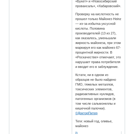
«Букет» и «Новосибирский
провансаль», «Хабаровский».
Проверку на кислотность не
прошел только Майонез Heinz
— из-за избытка уксусной
кислоты. Половина
производителей (13 из 27),
как оказалось, уменьшали
жирность майонеза, при этом
маркируя его как майонез 67-
процентной жирности. В
«Роскачестве» отмечают, это
нарушает права потребителя
и вводит его в заблуждение.
Кстати, ни в одном из
образцов не было найдено
ГМО, тяжелых металлов,
токсических элементов,
радиоактивных нуклидов,
патогенных организмов (в
том числе сальмонеллы и
кишечной палочки).
©ДокторПитер
Теги: новый год, оливье,
майонез
0