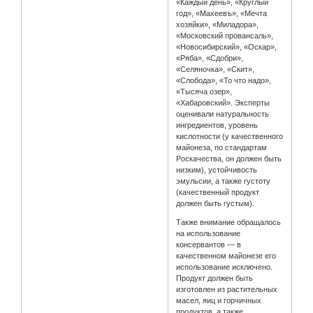
«Каждый день», «Круглый
год», «Махеевъ», «Мечта
хозяйки», «Миладора»,
«Московский провансаль»,
«Новосибирский», «Оскар»,
«Ряба», «Сдобри»,
«Селяночка», «Скит»,
«Слобода», «То что надо»,
«Тысяча озер»,
«Хабаровский». Эксперты
оценивали натуральность
ингредиентов, уровень
кислотности (у качественного
майонеза, по стандартам
Роскачества, он должен быть
низким), устойчивость
эмульсии, а также густоту
(качественный продукт
должен быть густым).
Также внимание обращалось
на использование
консервантов — в
качественном майонезе его
использование исключено.
Продукт должен быть
изготовлен из растительных
масел, яиц и горчичных
продуктов, а также