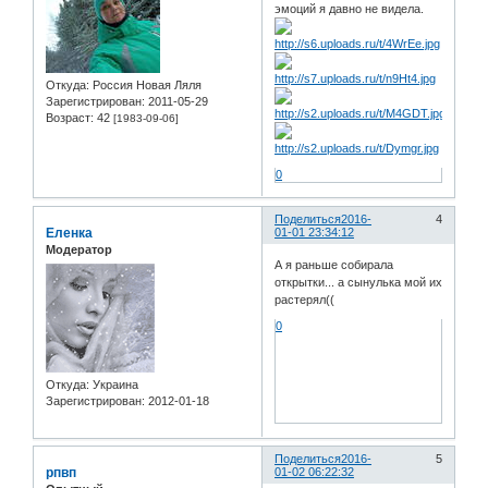
эмоций я давно не видела.
Откуда:
Россия Новая Ляля
Зарегистрирован
: 2011-05-29
Возраст:
42
[1983-09-06]
0
Поделиться
2016-
4
Еленка
01-01 23:34:12
Модератор
А я раньше собирала
открытки... а сынулька мой их
растерял((
0
Откуда:
Украина
Зарегистрирован
: 2012-01-18
Поделиться
2016-
5
рпвп
01-02 06:22:32