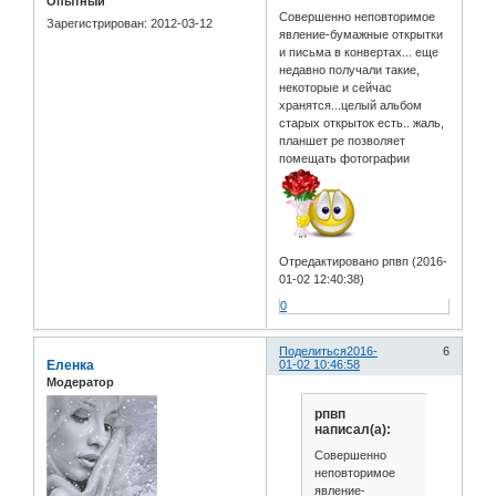
Опытный
Совершенно неповторимое
Зарегистрирован
: 2012-03-12
явление-бумажные открытки
и письма в конвертах... еще
недавно получали такие,
некоторые и сейчас
хранятся...целый альбом
старых открыток есть.. жаль,
планшет ре позволяет
помещать фотографии
Отредактировано рпвп (2016-
01-02 12:40:38)
0
Поделиться
2016-
6
Еленка
01-02 10:46:58
Модератор
рпвп
написал(а):
Совершенно
неповторимое
явление-