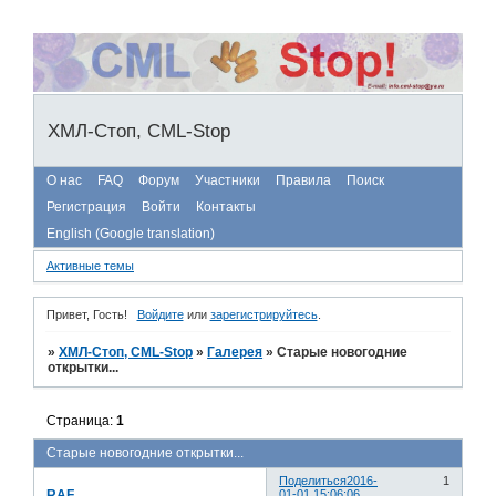
ХМЛ-Стоп, CML-Stop
О нас
FAQ
Форум
Участники
Правила
Поиск
Регистрация
Войти
Контакты
English (Google translation)
Активные темы
Привет, Гость!
Войдите
или
зарегистрируйтесь
.
»
ХМЛ-Стоп, CML-Stop
»
Галерея
»
Старые новогодние
открытки...
Страница:
1
Старые новогодние открытки...
Поделиться
2016-
1
RAF
01-01 15:06:06