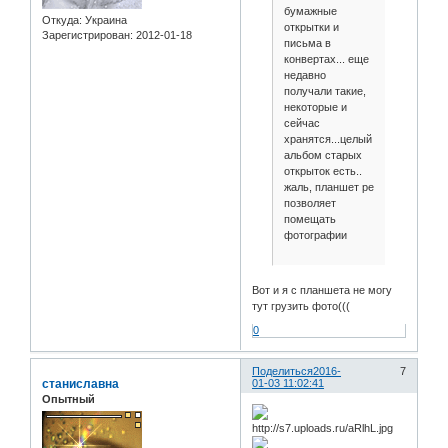
бумажные
Откуда:
Украина
открытки и
Зарегистрирован
: 2012-01-18
письма в
конвертах... еще
недавно
получали такие,
некоторые и
сейчас
хранятся...целый
альбом старых
открыток есть..
жаль, планшет ре
позволяет
помещать
фотографии
Вот и я с планшета не могу
тут грузить фото(((
0
Поделиться
2016-
7
станиславна
01-03 11:02:41
Опытный