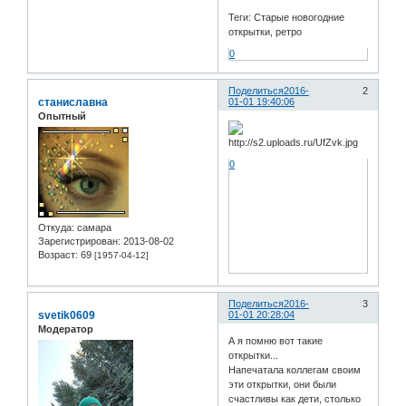
Теги: Старые новогодние
открытки, ретро
0
Поделиться
2016-
2
станиславна
01-01 19:40:06
Опытный
0
Откуда:
самара
Зарегистрирован
: 2013-08-02
Возраст:
69
[1957-04-12]
Поделиться
2016-
3
svetik0609
01-01 20:28:04
Модератор
А я помню вот такие
открытки...
Напечатала коллегам своим
эти открытки, они были
счастливы как дети, столько