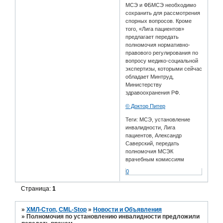
МСЭ и ФБМСЭ необходимо
сохранить для рассмотрения
спорных вопросов. Кроме
того, «Лига пациентов»
предлагает передать
полномочия нормативно-
правового регулирования по
вопросу медико-социальной
экспертизы, которыми сейчас
обладает Минтруд,
Министерству
здравоохранения РФ.
© Доктор Питер
Теги: МСЭ, установление
инвалидности, Лига
пациентов, Александр
Саверский, передать
полномочия МСЭК
врачебным комиссиям
0
Страница:
1
»
ХМЛ-Стоп, CML-Stop
»
Новости и Объявления
»
Полномочия по установлению инвалидности предложили