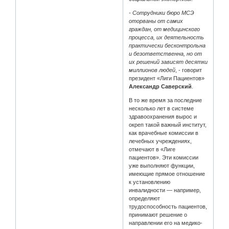
- Сотрудники бюро МСЭ
оторваны от самих
граждан, от медицинского
процесса, их деятельность
практически бесконтрольна
и безответственна, но от
их решений зависят десятки
миллионов людей
, - говорит
президент «Лиги Пациентов»
Александр Саверский
.
В то же время за последние
несколько лет в системе
здравоохранения вырос и
окреп такой важный институт,
как врачебные комиссии в
лечебных учреждениях,
отмечают в «Лиге
пациентов». Эти комиссии
уже выполняют функции,
имеющие прямое отношение
к установлению
инвалидности — например,
определяют
трудоспособность пациентов,
принимают решение о
направлении его на медико-