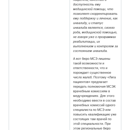
доступность ему
медицинской помощи, что
позволяет скорректировать
ему поддержку и лечение, как
инвалиду, и статус
инвалида является, своего
рода, медицинской помощью,
не говоря уже о программах
реабилитации, их
выполнением и контролем за
состоянием инвалида.
А вот бюро МСЭ лишены
такой возможности и
ответственности, что и
порождает существенное
число жалоб. Поэтому «Лига
пациентов» предлагает
передать полномочия МСЭК
врачебным комиссиям в
медучреждениях. Для этого
необходимо ввести в состав
врачебных комиссий одного
специалиста по МСЭ или
повысить квалификацию уже
состоящих там врачей по
этой специальности. При
этом региональные бюро