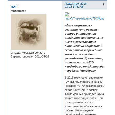
Поделиться
2016-
1
RAF
03-02 17:51:08
Модератор
«Лига пациентов»
считает, что решать
вопрос о присвоении
инвалидности должны не
ныне существующие
бюро медико-социальной
экспертизы, а врачебные
Откуда:
Москва и область
комиссии в лечебных
Зарегистрирован
: 2011-05-16
учреждениях. Кроме того,
полномочия по МСЭ
необходимо от Минтруда
передать Минздраву.
В 2015 году на установление
группы инвалидности только
Президенту РФ пожаловались
около 130 тысяч человек.
Такие данные приводит «Лига
защитников пациентов». При
этом практически все
известные жалобы касаются
работы бюро медико-
социальной экспертизы.