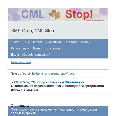
ХМЛ-Стоп, CML-Stop
О нас
FAQ
Форум
Участники
Правила
Поиск
Регистрация
Войти
Контакты
English (Google translation)
Активные темы
Привет, Гость!
Войдите
или
зарегистрируйтесь
.
»
ХМЛ-Стоп, CML-Stop
»
Новости и Объявления
»
Полномочия по установлению инвалидности предложили
передать врачам
Страница:
1
Полномочия по установлению инвалидности предложили
передать врачам