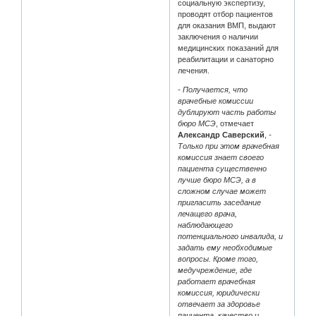
социальную экспертизу,
проводят отбор пациентов
для оказания ВМП, выдают
заключения о наличии
медицинских показаний для
реабилитации и санаторно
лечения.
- Получается, что
врачебные комиссии
дублируют часть работы
бюро МСЭ
, отмечает
Александр Саверский
,
-
Только при этом врачебная
комиссия знает своего
пациента существенно
лучше бюро МСЭ, а в
сложном случае может
пригласить заседание
лечащего врача,
наблюдающего
потенциального инвалида, и
задать ему необходимые
вопросы. Кроме того,
медучреждение, где
работает врачебная
комиссия, юридически
отвечает за здоровье
пациента, качество и