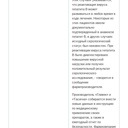
что реактивация вируса
гепатита B может
развиваться в любое время в
ходе лечения. Некоторые из
этих пациентов имели
документально
подтвержденный в анамнезе
гепатит B, в других случаях
исходный серологический
статус был неизвестен. При
реактивации вируса гепатита
B было диагностировано
повышение вирусной
нагрузки или получен
положительный результат
серологического
исследования, - говорится в
сообщении
фармпроизводителя.
Производитель «Гливек» и
«Тасигна» собирается внести
новые данные в инструкцию
по медицинскому
применению своих
препаратов, а также в
ежегодный отчет по
безопасности. Фармкомпания