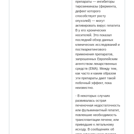
препараты — ингибиторы
тирозинкиназы (фермента,
дефект которого
способствует росту
опухолей) — могут
активировать вирус гепатита
В у его хронических
носителей. Это показал
последний обзор данных
клинических исследований и
постмаркетингового
применения препаратов,
запрошенных Европейским
агентством лекарственных
средств (ЕМА). Между тем,
как часто и каким образом
эти препараты дают такой
побочный эффект, пока
неизвестно.
- B некоторых случаях
развивалась острая
печеночная недостаточность
или фульминантный гепатит,
повлекшие необходимость
трансплантации печени, или
приведшие к летальному
исходу. B сообщениях об
этих случаях указывается,