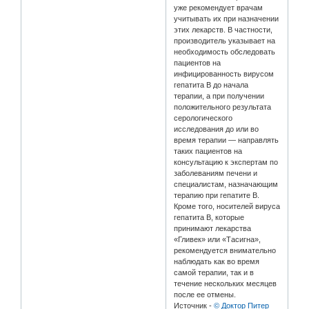
уже рекомендует врачам
учитывать их при назначении
этих лекарств. В частности,
производитель указывает на
необходимость обследовать
пациентов на
инфицированность вирусом
гепатита В до начала
терапии, а при получении
положительного результата
серологического
исследования до или во
время терапии — направлять
таких пациентов на
консультацию к экспертам по
заболеваниям печени и
специалистам, назначающим
терапию при гепатите B.
Кроме того, носителей вируса
гепатита В, которые
принимают лекарства
«Гливек» или «Тасигна»,
рекомендуется внимательно
наблюдать как во время
самой терапии, так и в
течение нескольких месяцев
после ее отмены.
Источник -
© Доктор Питер