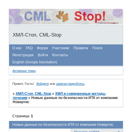
ХМЛ-Стоп, CML-Stop
О нас
FAQ
Форум
Участники
Правила
Поиск
Регистрация
Войти
Контакты
English (Google translation)
Активные темы
Привет, Гость!
Войдите
или
зарегистрируйтесь
.
»
ХМЛ-Стоп, CML-Stop
»
ХМЛ и современные методы
лечения
»
Новые данные по безопасности ИТК от компании
Новартис
Страница:
1
Новые данные по безопасности ИТК от компании Новартис