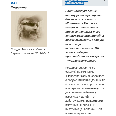
Поделиться
2016-
1
RAF
03-31 22:52:21
Модератор
Противоопухолевые
швейцарские препараты
для лечения лейкозов
«Гливек» и «Тасигна»
могут активировать
вирус гепатита В у его
хронических носителей, а
также вызывать острую
печеночную
недостаточность. Об
Откуда:
Москва и область
этом сообщает
Зарегистрирован
: 2011-05-16
производитель лекарств
- «Новартис Фарма».
Росздравнадзор РФ со
ссылкой на компанию
«Новартис Фарма» сообщает
о получении новых данных по
безопасности лекарственных
препаратов, применяющихся
для лечения лейкозов у
взрослых и детей — с
действующими веществами
иматиниб («Гливек») и
нилотиниб («Тасигна»). Эти
противоопухолевые